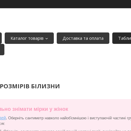
Каталог товарів
Доставка та оплата
Табли
РОЗМІРІВ БІЛИЗНИ
ьно знімати мірки у жінок
дей
.
Оберніть сантиметр навколо найоб'ємнішою і виступаючій частині гр
яг.