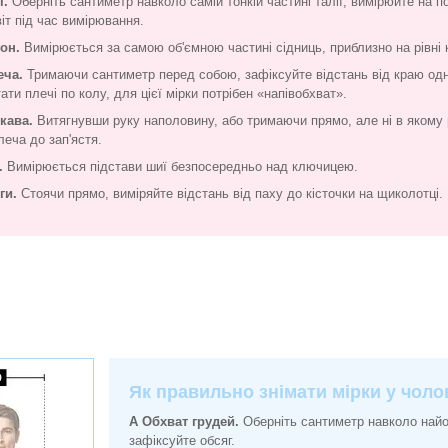
ї.
Оберніть сантиметр навколо самій тонкій частині талії, вимірюйте на п
іт під час вимірювання.
гон.
Вимірюється за самою об'ємною частині сідниць, приблизно на рівні 
еча.
Тримаючи сантиметр перед собою, зафіксуйте відстань від краю одн
ати плечі по колу, для цієї мірки потрібен «напівобхват».
укава.
Витягнувши руку наполовину, або тримаючи прямо, але ні в якому р
леча до зап'ястя.
.
Вимірюється підстави шиї безпосередньо над ключицею.
ги.
Стоячи прямо, виміряйте відстань від паху до кісточки на щиколотці.
Як правильно знімати мірки у чолов
A Обхват грудей.
Оберніть сантиметр навколо найоб
зафіксуйте обсяг.