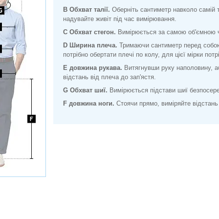
B Обхват талії.
Оберніть сантиметр навколо самій то
надувайте живіт під час вимірювання.
C Обхват стегон.
Вимірюється за самою об'ємною ча
D Ширина плеча.
Тримаючи сантиметр перед собою,
потрібно обертати плечі по колу, для цієї мірки потр
E довжина рукава.
Витягнувши руку наполовину, аб
відстань від плеча до зап'ястя.
G Обхват шиї.
Вимірюється підстави шиї безпосер
F довжина ноги.
Стоячи прямо, виміряйте відстань 