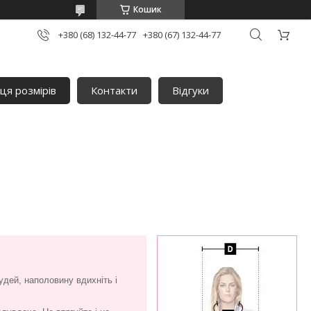
Кошик
+380 (68) 132-44-77
+380 (67) 132-44-77
ця розмірів
Контакти
Відгуки
удей, наполовину вдихніть і