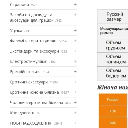
Страпони
576
Засоби по догляду та
аксесуари для іграшок
342
Уцінка
343
Фаломітатори та дилдо
2254
Экстендери та аксесуари
282
Електростимуляція
102
Ерекційні кільця
564
Еротичні аксесуари
1294
Жіноча ниж
Еротична жіноча білизна
9527
Чоловіча еротична білизна
807
Кросдресинг
4
НОВІ НАДХОДЖЕННЯ
2948