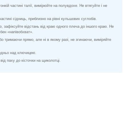
нкій частині талії, вимірюйте на полувдохе. Не втягуйте і не
стині сідниць, приблизно на рівні кульшових суглобів.
 зафіксуйте відстань від краю одного плеча до іншого краю. Не
ібен «напівобхват».
о тримаючи прямо, але ні в якому разі, не згинаючи, виміряйте
едньо над ключицею.
від паху до кісточки на щиколотці.