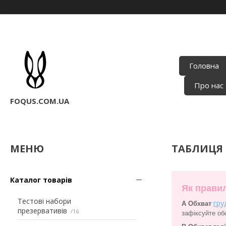
Головна
Про нас
FOQUS.COM.UA
ТАБЛИЦЯ 
Каталог товарів
Як правил
Тестові набори
гру
A Обхват
презервативів
16
зафіксуйте обс