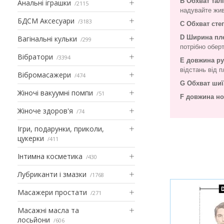
B Обхват талі
Анальні іграшки
2115
надувайте жив
БДСМ Аксесуари
3183
C Обхват сте
D Ширина пл
Вагінальні кульки
299
потрібно оберт
Вібратори
3394
E довжина р
відстань від п
Вібромасажери
474
G Обхват шиї
Жіночі вакуумні помпи
51
F довжина но
Жіноче здоров'я
74
Ігри, подарунки, приколи,
цукерки
411
Інтимна косметика
430
Лубриканти і змазки
1768
Масажери простати
271
Масажні масла та
лосьйони
606