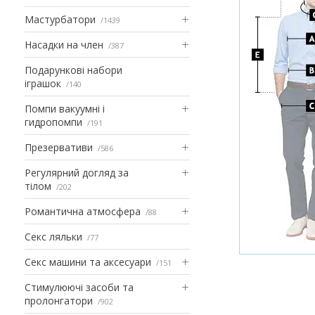
Мастурбатори
1439
Насадки на член
387
Подарункові набори
іграшок
140
Помпи вакуумні і
гидропомпи
191
Презервативи
586
Регулярний догляд за
тілом
202
Романтична атмосфера
88
Секс ляльки
77
Секс машини та аксесуари
151
Стимулюючі засоби та
пролонгатори
902