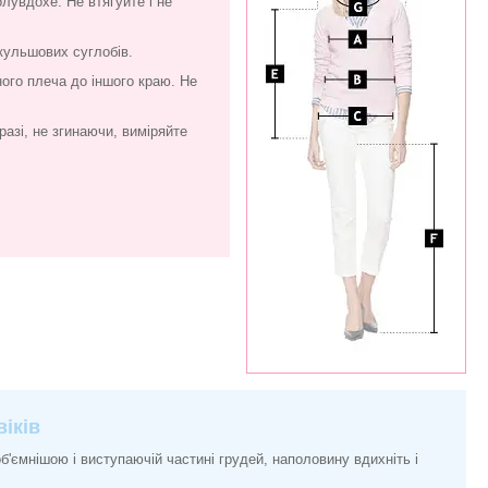
олувдохе. Не втягуйте і не
кульшових суглобів.
ого плеча до іншого краю. Не
азі, не згинаючи, виміряйте
іків
'ємнішою і виступаючій частині грудей, наполовину вдихніть і