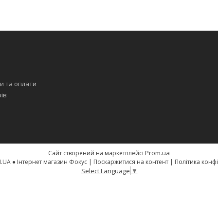
я
и та оплати
рів
Prom.ua
Сайт створений на маркетплейсі
FOQUS.COM.UA ● Інтернет магазин Фокус |
Поскаржитися на контент
|
Політика конф
Select Language
▼