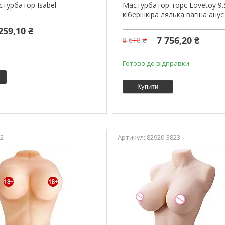
стурбатор Isabel
Мастурбатор торс Lovetoy 9.5
кібершкіра лялька вагіна анус
259,10 ₴
7 756,20 ₴
8 618 ₴
Готово до відправки
Купити
2
82920-3823