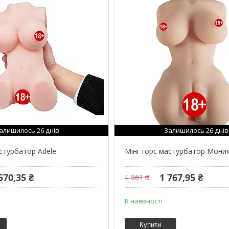
алишилось 26 днів
Залишилось 26 днів
астурбатор Adele
Міні торс мастурбатор Мони
570,35 ₴
1 767,95 ₴
1 861 ₴
В наявності
Купити