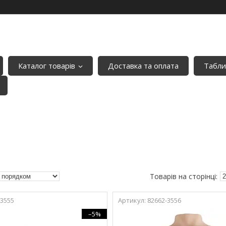
Каталог товарів
Доставка та оплата
Табли
-3555
82662-3556
–5%