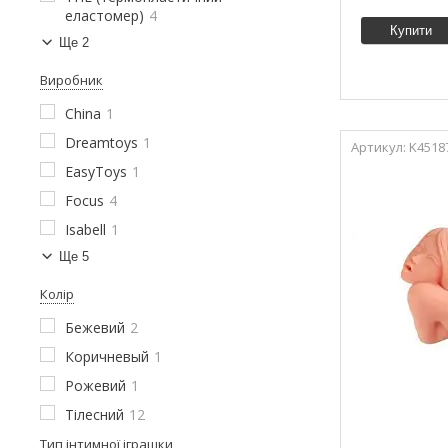
еластомер)
4
Купити
Ще 2
Виробник
China
1
Dreamtoys
1
K4518
EasyToys
1
Focus
4
Isabell
1
Ще 5
Колір
Бежевий
2
Коричневый
1
Рожевий
1
Тілесний
12
Тип інтимної іграшки