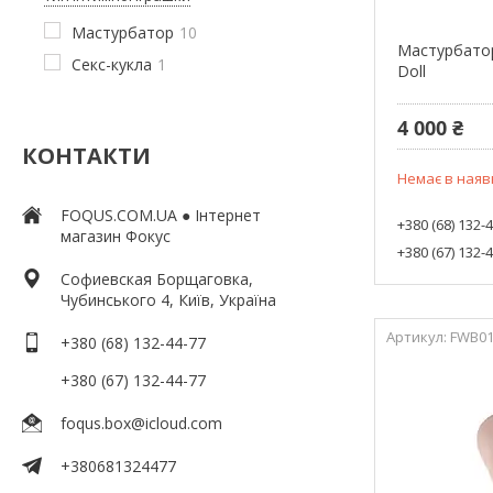
Мастурбатор
10
Мастурбатор
Секс-кукла
1
Doll
4 000 ₴
КОНТАКТИ
Немає в наяв
FOQUS.COM.UA ● Інтернет
+380 (68) 132-
магазин Фокус
+380 (67) 132-
Софиевская Борщаговка,
Чубинського 4, Київ, Україна
FWB0
+380 (68) 132-44-77
+380 (67) 132-44-77
foqus.box@icloud.com
+380681324477