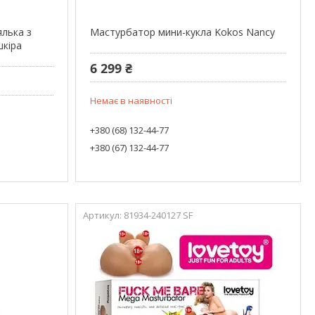
ялька з
Мастурбатор мини-кукла Kokos Nancy
шкіра
6 299 ₴
Немає в наявності
+380 (68) 132-44-77
+380 (67) 132-44-77
81934-240127 SF