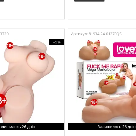
-3720
81934-24-0127FQS
–5%
алишилось 26 днів
Залишилось 26 днів