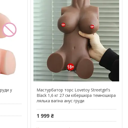
руди у
Мастурбатор торс Lovetoy Streetgirl's
a
Black 1,6 кг 27 см кібершкіра темношкіра
лялька вагіна анус груди
1 999 ₴