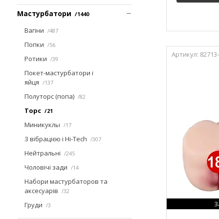
Мастурбатори
1440
Вагіни
487
Попки
56
82713
Ротики
39
Покет-мастурбатори і
яйця
137
Полуторс (попа)
82
Торс
21
Миникуклы
17
З вібрацією і Hi-Tech
307
Нейтральні
245
Чоловічі зади
14
Набори мастурбаторов та
аксесуарів
32
З
Груди
3