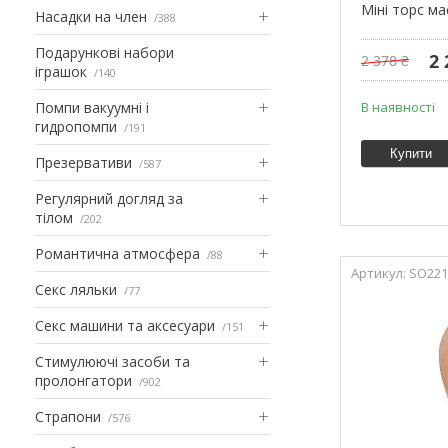
Міні торс ма
Насадки на член
388
Подарункові набори
2 
2 378 ₴
іграшок
140
Помпи вакуумні і
В наявності
гидропомпи
191
Купити
Презервативи
587
Регулярний догляд за
тілом
202
Романтична атмосфера
88
SO221
Секс ляльки
77
Секс машини та аксесуари
151
Стимулюючі засоби та
пролонгатори
902
Страпони
576