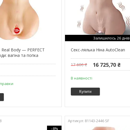
Залишилось 26 днів
и Real Body — PERFECT
Секс-лялька Ніна AutoClean
оди: вагіна та попка
16 725,70 ₴
17 606 ₴
В наявності
дправки
Купити
8
81143-2446 SF
–8%