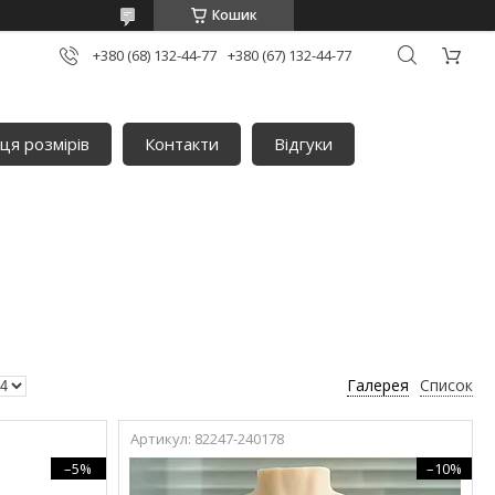
Кошик
+380 (68) 132-44-77
+380 (67) 132-44-77
ця розмірів
Контакти
Відгуки
Галерея
Список
82247-240178
–5%
–10%