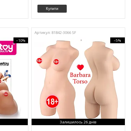
Купити
81842-3066 SF
–10%
–5%
Залишилось 26 днів