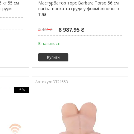
 кг 55 см
Мастурбатор торс Barbara Torso 56 см
 груди
вагіна-попка та груди у формі жіночого
тіла
8 987,95 ₴
9 461 ₴
В наявності
Купити
DT21553
–5%