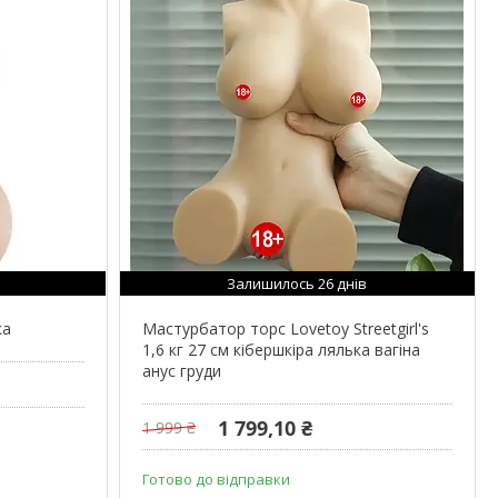
Залишилось 26 днів
ка
Мастурбатор торс Lovetoy Streetgirl's
1,6 кг 27 см кібершкіра лялька вагіна
анус груди
1 799,10 ₴
1 999 ₴
Готово до відправки