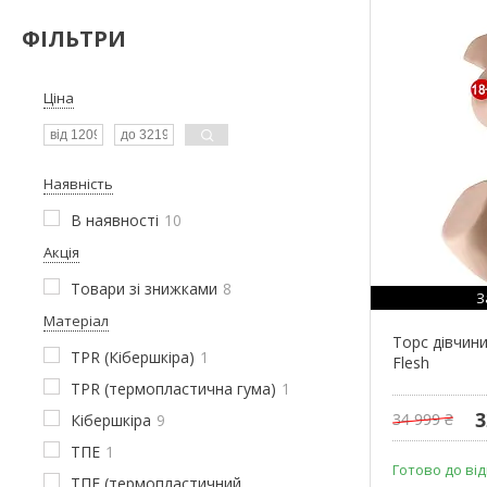
ФІЛЬТРИ
Ціна
Наявність
В наявності
10
Акція
Товари зі знижками
8
З
Матеріал
Торс дівчини
TPR (Кібершкіра)
1
Flesh
TPR (термопластична гума)
1
3
34 999 ₴
Кібершкіра
9
ТПЕ
1
Готово до ві
ТПЕ (термопластичний