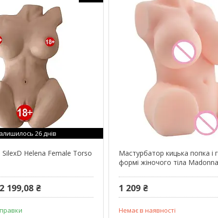
алишилось 26 днів
 SilexD Helena Female Torso
Мастурбатор кицька попка і г
формі жіночого тіла Madonn
2 199,08 ₴
1 209 ₴
дправки
Немає в наявності