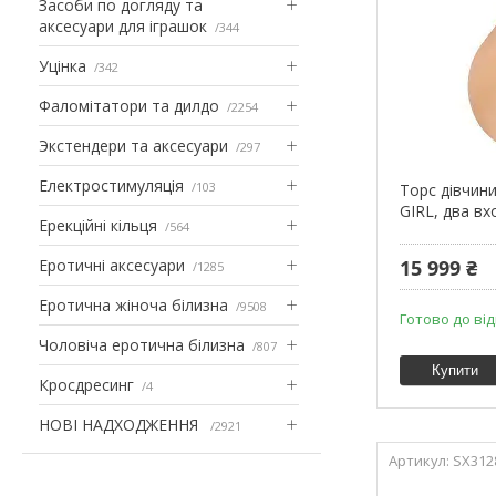
Засоби по догляду та
аксесуари для іграшок
344
Уцінка
342
Фаломітатори та дилдо
2254
Экстендери та аксесуари
297
Електростимуляція
103
Торс дівчин
GIRL, два вх
Ерекційні кільця
564
Еротичні аксесуари
15 999 ₴
1285
Еротична жіноча білизна
9508
Готово до ві
Чоловіча еротична білизна
807
Купити
Кросдресинг
4
НОВІ НАДХОДЖЕННЯ
2921
SX312