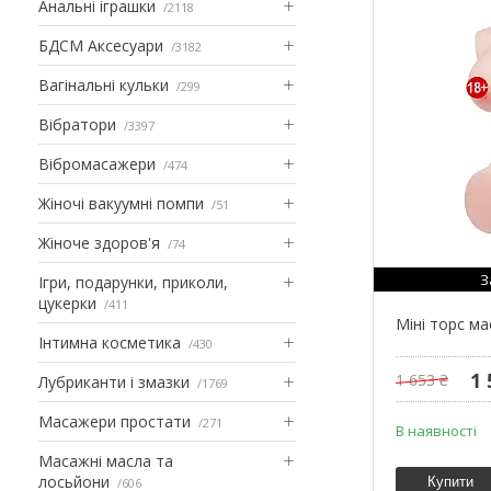
Анальні іграшки
2118
БДСМ Аксесуари
3182
Вагінальні кульки
299
Вібратори
3397
Вібромасажери
474
Жіночі вакуумні помпи
51
Жіноче здоров'я
74
З
Ігри, подарунки, приколи,
цукерки
411
Міні торс м
Інтимна косметика
430
1 
1 653 ₴
Лубриканти і змазки
1769
Масажери простати
271
В наявності
Масажні масла та
лосьйони
Купити
606