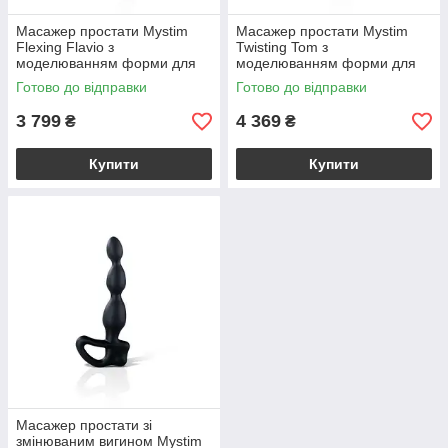
Масажер простати Mystim
Масажер простати Mystim
Flexing Flavio з
Twisting Tom з
моделюванням форми для
моделюванням форми для
електростимулятора, діаметр
електростимулятора, діаметр
Готово до відправки
Готово до відправки
3 см
3,7 см
3 799
4 369
₴
₴
Купити
Купити
Масажер простати зі
змінюваним вигином Mystim