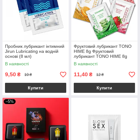
Пробник лубрикант інтимний
Фруктовий лубрикант TONO
Jirun Lubricating на водній
HIME 8g Фруктовий
основі (8 мл)
лубрикант TONO HIME 8g
В наявності
В наявності
9,50
11,40
₴
₴
10 ₴
12 ₴
Купити
Купити
–5%