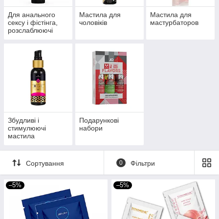
Для анального
Мастила для
Мастила для
сексу і фістінга,
чоловіків
мастурбаторов
розслаблюючі
засоби
Збудливі і
Подарункові
стимулюючі
набори
мастила
Сортування
0
Фільтри
–5%
–5%