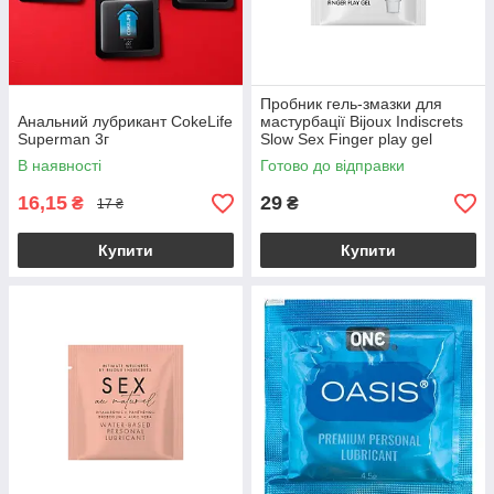
Пробник гель-змазки для
Анальний лубрикант CokeLife
мастурбації Bijoux Indiscrets
Superman 3г
Slow Sex Finger play gel
В наявності
Готово до відправки
16,15
29
₴
₴
17 ₴
Купити
Купити