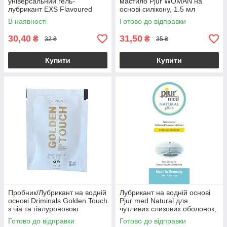
універсальний гель-
мастило Pjur WOMAN на
лубрикант EXS Flavoured
основі силікону, 1.5 мл
Lube 5 ml
В наявності
Готово до відправки
30,40
31,50
₴
₴
32 ₴
35 ₴
Купити
Купити
Пробник/Лубрикант на водній
Лубрикант на водній основі
основі Driminals Golden Touch
Pjur med Natural для
з чіа та гіалуроновою
чутливих слизових оболонок,
кислотою, 4 мл
2 мл
Готово до відправки
Готово до відправки