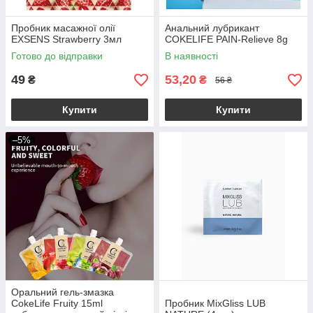
Пробник масажної олії
Анальний лубрикант
EXSENS Strawberry 3мл
COKELIFE PAIN-Relieve 8g
Готово до відправки
В наявності
49
53,20
₴
₴
56 ₴
Купити
Купити
–5%
Оральний гель-змазка
CokeLife Fruity 15ml
Пробник MixGliss LUB