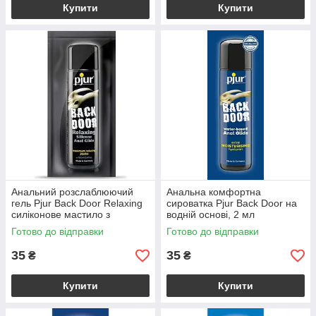
Купити
Купити
Анальний розслаблюючий
Анальна комфортна
гель Pjur Back Door Relaxing
сироватка Pjur Back Door на
силіконове мастило з
водній основі, 2 мл
додаванням жожоба, 1.5 мл
Готово до відправки
Готово до відправки
35
35
₴
₴
Купити
Купити