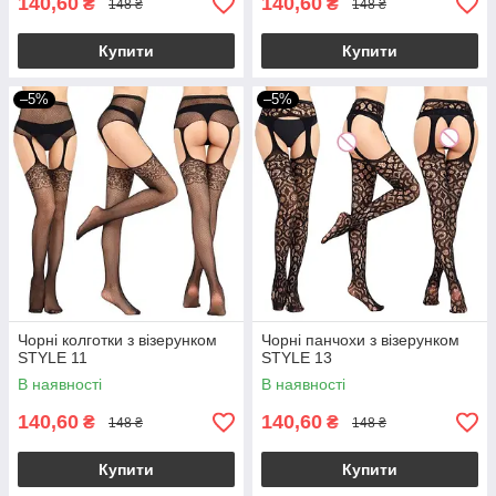
140,60
140,60
₴
₴
148 ₴
148 ₴
Купити
Купити
–5%
–5%
Чорні колготки з візерунком
Чорні панчохи з візерунком
STYLE 11
STYLE 13
В наявності
В наявності
140,60
140,60
₴
₴
148 ₴
148 ₴
Купити
Купити