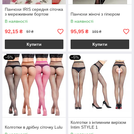
Панчохи IRIS середня сіточка
з мереживним бортом
Панчохи жіночі з гіпюром
В наявності
В наявності
92,15
95,95
₴
₴
97 ₴
101 ₴
Купити
Купити
–5%
–5%
Колготки з інтимним вирізом
Колготки в дрібну сіточку Lulu
Intim STYLE 1