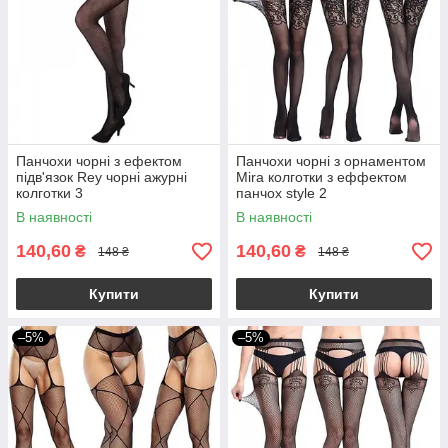
Панчохи чорні з ефектом
Панчохи чорні з орнаментом
підв'язок Rey чорні ажурні
Mira колготки з еффектом
колготки 3
панчох style 2
В наявності
В наявності
140,60
140,60
₴
₴
148 ₴
148 ₴
Купити
Купити
–5%
–5%