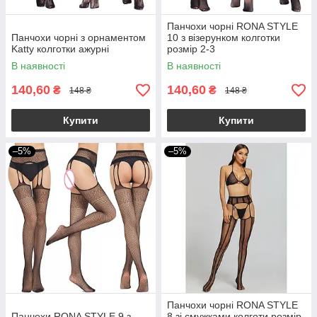
Панчохи чорні RONA STYLE
Панчохи чорні з орнаментом
10 з візерунком колготки
Katty колготки ажурні
розмір 2-3
В наявності
В наявності
140,60
140,60
₴
₴
148 ₴
148 ₴
Купити
Купити
–5%
–5%
Панчохи чорні RONA STYLE
Панчохи RONA STYLE 9 з
8 зі смужками колготи розмір