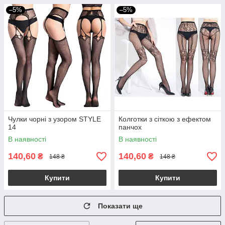
–5%
–5%
Чулки чорні з узором STYLE
Колготки з сіткою з ефектом
14
панчох
В наявності
В наявності
140,60
140,60
₴
₴
148 ₴
148 ₴
Купити
Купити
Показати ще