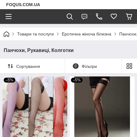
FOQUS.COM.UA
Товари та послуги
Еротична жіноча білизна
Панчохи,
Панчохи, Рукавиці, Колготки
Сортування
0
Фільтри
–5%
–5%