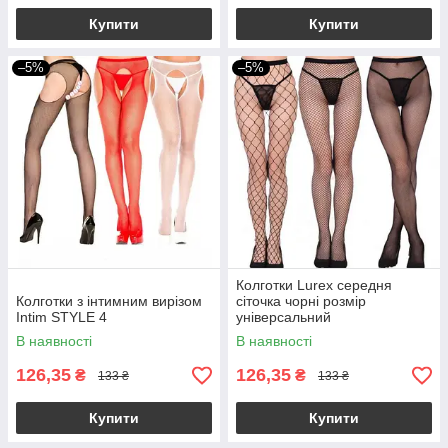
Купити
Купити
–5%
–5%
Колготки Lurex середня
Колготки з інтимним вирізом
сіточка чорні розмір
Intim STYLE 4
універсальний
В наявності
В наявності
126,35
126,35
₴
₴
133 ₴
133 ₴
Купити
Купити