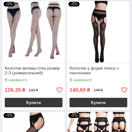
–5%
–5%
Колготки велика сітка розмір
Колготки у формі пояса з
2-3 (універсальний)
панчохами
В наявності
В наявності
126,35
140,60
₴
₴
133 ₴
148 ₴
Купити
Купити
–5%
–5%