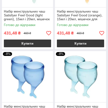
Набір менструальних чаш
Набір менструальних чаш
Satisfyer Feel Good (light
Satisfyer Feel Good (orange),
green), 15мл і 20мл, мішечок
15мл і 20мл, мішечок для
для зберігання
зберігання
Готово до відправки
Готово до відправки
431,48
431,48
₴
₴
469 ₴
469 ₴
Купити
Купити
–8%
–8%
Набір менструальних чаш
Набір менструальних чаш