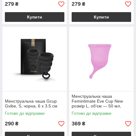
279
279
₴
₴
Купити
Купити
Менструальна чаша
Менструальна чаша Gcup
Femintimate Eve Cup New
Gvibe, S, чорна, 6 х 3.5 см
розмір L, об’єм — 50 мл,
ергономічний дизайн
Готово до відправки
Готово до відправки
290
369
₴
₴