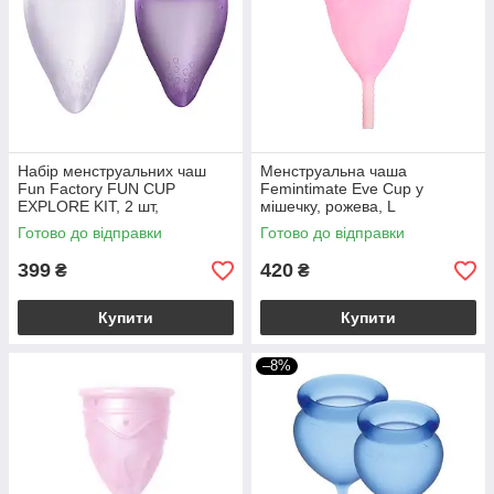
Набір менструальних чаш
Менструальна чаша
Fun Factory FUN CUP
Femintimate Eve Cup у
EXPLORE KIT, 2 шт,
мішечку, рожева, L
Multicolored Violet, об’єми 20
Готово до відправки
Готово до відправки
та 30 мл
399
420
₴
₴
Купити
Купити
–8%