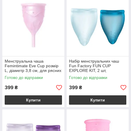
Менструальна чаша
Набір менструальних чаш
Femintimate Eve Cup розмір
Fun Factory FUN CUP
L, діаметр 3,8 см, для рясних
EXPLORE KIT, 2 шт,
виділень
Multicolored Turquoise, об’єми
Готово до відправки
Готово до відправки
20 та 30 мл
399
399
₴
₴
Купити
Купити