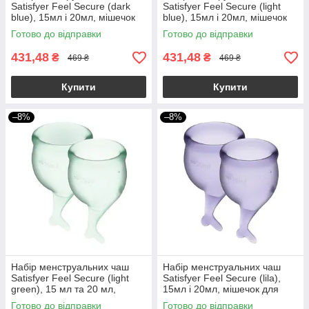
Satisfyer Feel Secure (dark
Satisfyer Feel Secure (light
blue), 15мл і 20мл, мішечок
blue), 15мл і 20мл, мішечок
для зберігання
для зберігання
Готово до відправки
Готово до відправки
431,48
431,48
₴
₴
469 ₴
469 ₴
Купити
Купити
–8%
–8%
Набір менструальних чаш
Набір менструальних чаш
Satisfyer Feel Secure (light
Satisfyer Feel Secure (lila),
green), 15 мл та 20 мл,
15мл і 20мл, мішечок для
мішечок для зберігання
зберігання
Готово до відправки
Готово до відправки