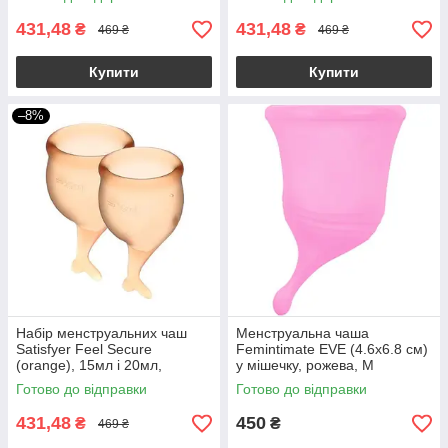
431,48
431,48
₴
₴
469 ₴
469 ₴
Купити
Купити
–8%
Набір менструальних чаш
Менструальна чаша
Satisfyer Feel Secure
Femintimate EVE (4.6x6.8 см)
(orange), 15мл і 20мл,
у мішечку, рожева, M
мішечок для зберігання
Готово до відправки
Готово до відправки
431,48
450
₴
₴
469 ₴