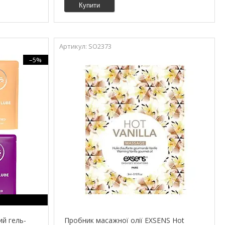
Купити
SO2373
–5%
й гель-
Пробник масажної олії EXSENS Hot