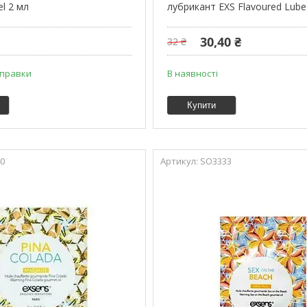
el 2 мл
лубрикант EXS Flavoured Lube
30,40 ₴
32 ₴
дправки
В наявності
Купити
0
SO3333