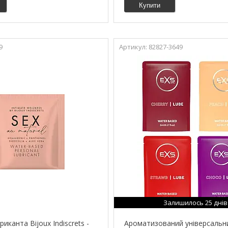
Купити
9
82827-3649
Залишилось 25 днів
иканта Bijoux Indiscrets -
Ароматизований універсальни