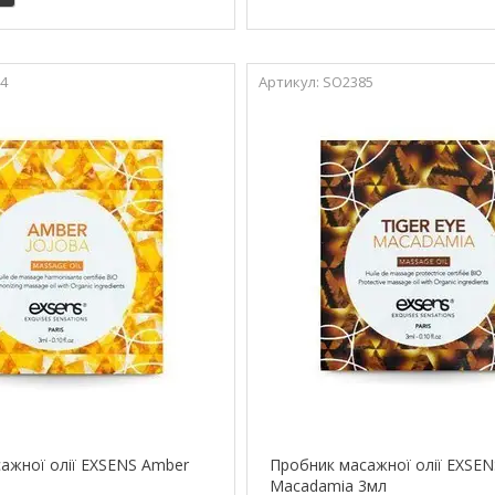
4
SO2385
ажної олії EXSENS Amber
Пробник масажної олії EXSENS
Macadamia 3мл