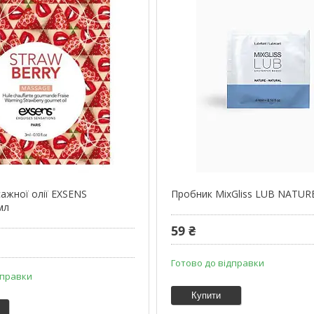
ажної олії EXSENS
Пробник MixGliss LUB NATURE
мл
59 ₴
Готово до відправки
дправки
Купити