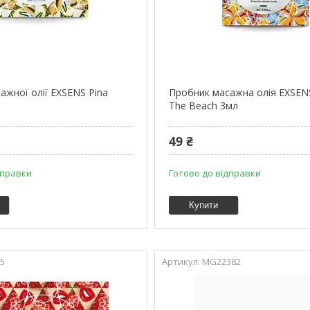
ажної олії EXSENS Pina
Пробник масажна олія EXSEN
The Beach 3мл
49 ₴
дправки
Готово до відправки
Купити
5
MG22382