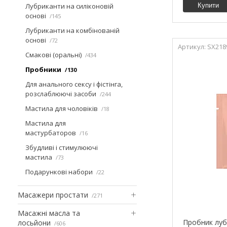
Лубриканти на силіконовій
Купити
основі
145
Лубриканти на комбінованій
основі
72
SX218
Смакові (оральні)
434
Пробники
130
Для анального сексу і фістінга,
розслаблюючі засоби
244
Мастила для чоловіків
18
Мастила для
мастурбаторов
16
Збудливі і стимулюючі
мастила
73
Подарункові набори
22
Масажери простати
271
Масажні масла та
Пробник лубр
лосьйони
606