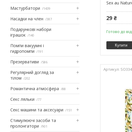
Sex au Natur
Мастурбатори
1439
29 ₴
Насадки на член
387
Подарункові набори
Готово до ві
іграшок
140
Помпи вакуумні і
Купити
гидропомпи
191
Презервативи
586
SO334
Регулярний догляд за
тілом
202
Романтична атмосфера
88
Секс ляльки
77
Секс машини та аксесуари
151
Стимулюючі засоби та
пролонгатори
901