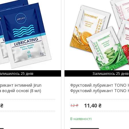
алишилось 25 днів
Залишилось 25 днів
икант інтимний Jirun
Фруктовий лубрикант TONO 
а водній основі (8 мл)
Фруктовий лубрикант TONO 
 ₴
11,40 ₴
12 ₴
В наявності