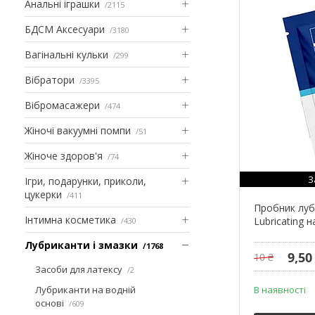
Анальні іграшки
2115
БДСМ Аксесуари
3180
Вагінальні кульки
299
Вібратори
3395
Вібромасажери
474
Жіночі вакуумні помпи
51
Жіноче здоров'я
74
З
Ігри, подарунки, приколи,
цукерки
411
Пробник лубр
Інтимна косметика
Lubricating н
430
Лубриканти і змазки
1768
9,50
10 ₴
Засоби для латексу
2
Лубриканти на водній
В наявності
основі
609