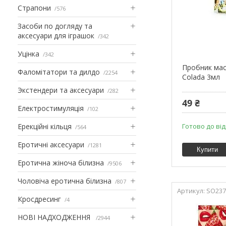
Страпони
576
Засоби по догляду та
аксесуари для іграшок
342
Уцінка
342
Пробник мас
Фаломітатори та дилдо
2254
Colada 3мл
Экстендери та аксесуари
282
49 ₴
Електростимуляція
102
Ерекційні кільця
Готово до ві
564
Еротичні аксесуари
1281
Купити
Еротична жіноча білизна
9506
Чоловіча еротична білизна
807
SO237
Кросдресинг
4
НОВІ НАДХОДЖЕННЯ
2944