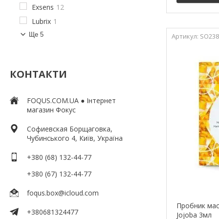
Exsens
12
Lubrix
1
Ще 5
SO238
КОНТАКТИ
FOQUS.COM.UA ● Інтернет
магазин Фокус
Софиевская Борщаговка,
Чубинського 4, Київ, Україна
+380 (68) 132-44-77
+380 (67) 132-44-77
foqus.box@icloud.com
Пробник мас
+380681324477
Jojoba 3мл