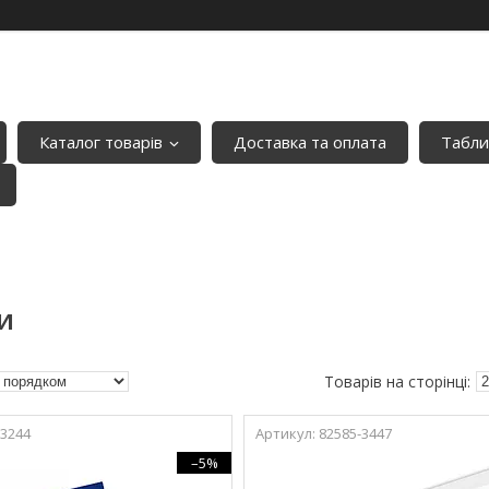
Каталог товарів
Доставка та оплата
Табли
И
-3244
82585-3447
–5%