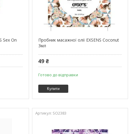
S Sex On
Пробник масажної олії EXSENS Coconut
3мл
49 ₴
Готово до відправки
Купити
SO2383