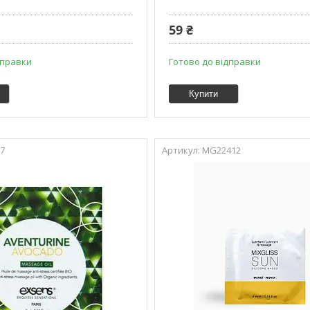
59 ₴
дправки
Готово до відправки
Купити
7
MG22412