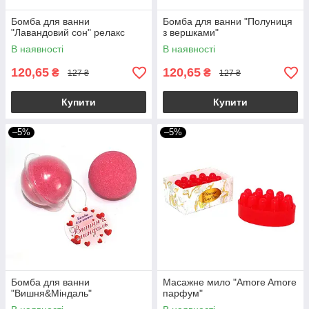
Бомба для ванни
Бомба для ванни "Полуниця
"Лавандовий сон" релакс
з вершками"
В наявності
В наявності
120,65
120,65
₴
₴
127 ₴
127 ₴
Купити
Купити
–5%
–5%
Бомба для ванни
Масажне мило "Amore Amore
"Вишня&Міндаль"
парфум"