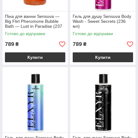
Піна для ванни Sensuva —
Гель для душу Sensuva Body
Big Flirt Pheromone Bubble
Wash - Sweet Secrets (236
Bath — Lust in Paradise (237
мл)
мл)
Готово до відправки
Готово до відправки
789
789
₴
₴
Купити
Купити
Гель для душу Sensuva Body
Гель для душу Sensuva Body