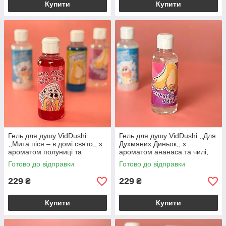
Купити
Купити
Гель для душу VidDushi
Гель для душу VidDushi ,,Для
,,Мита піся – в домі свято,, з
Духмяних Диньок,, з
ароматом полуниці та
ароматом ананаса та чилі,
маскарпоне, 200 мл
200 мл
Готово до відправки
Готово до відправки
229
229
₴
₴
Купити
Купити