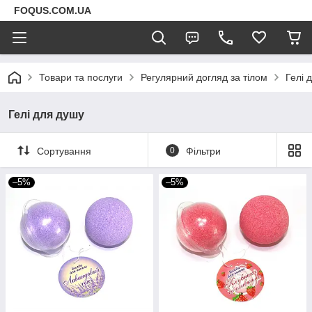
FOQUS.COM.UA
Товари та послуги
Регулярний догляд за тілом
Гелі 
Гелі для душу
Сортування
0
Фільтри
–5%
–5%