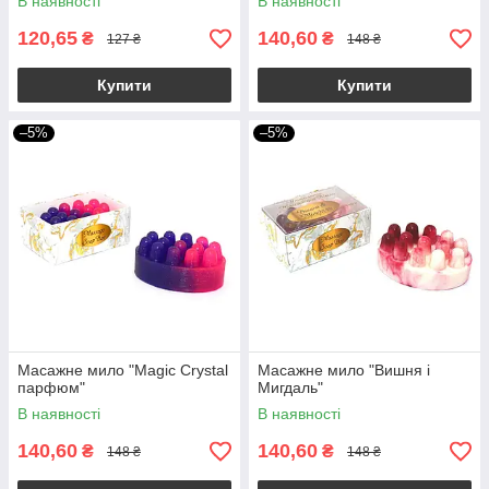
В наявності
В наявності
120,65
140,60
₴
₴
127 ₴
148 ₴
Купити
Купити
–5%
–5%
Масажне мило "Magic Crystal
Масажне мило "Вишня і
парфюм"
Мигдаль"
В наявності
В наявності
140,60
140,60
₴
₴
148 ₴
148 ₴