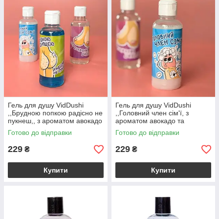
Гель для душу VidDushi
Гель для душу VidDushi
,,Брудною попкою радісно не
,,Головний член сім'ї, з
пукнеш,, з ароматом авокадо
ароматом авокадо та
та гуарани, 200 мл
гуарани, 200 мл
Готово до відправки
Готово до відправки
229
229
₴
₴
Купити
Купити