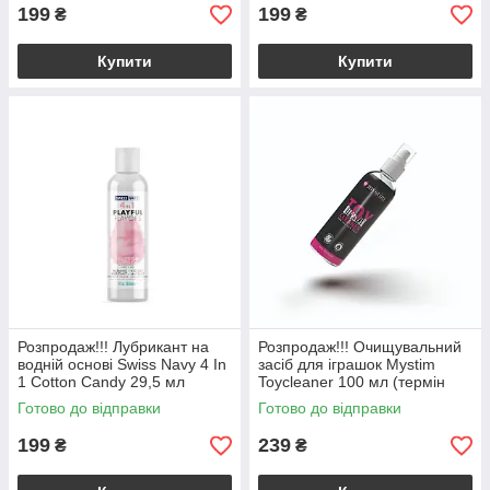
199
199
₴
₴
Купити
Купити
Розпродаж!!! Лубрикант на
Розпродаж!!! Очищувальний
водній основі Swiss Navy 4 In
засіб для іграшок Mystim
1 Cotton Candy 29,5 мл
Toycleaner 100 мл (термін
(термін 28.11.2026)
12.2026)
Готово до відправки
Готово до відправки
199
239
₴
₴