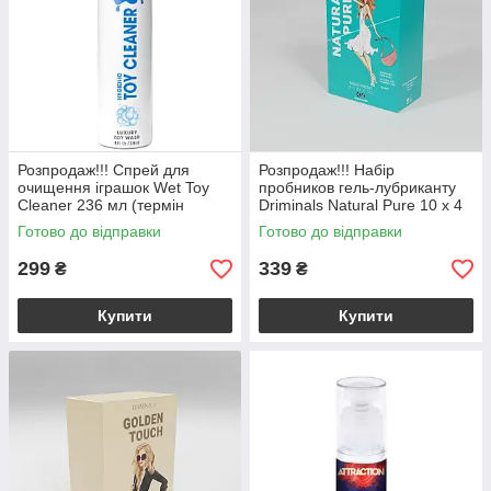
Розпродаж!!! Спрей для
Розпродаж!!! Набір
очищення іграшок Wet Toy
пробников гель-лубриканту
Cleaner 236 мл (термін
Driminals Natural Pure 10 x 4
21.12.26)
мл (термін 04.2027)
Готово до відправки
Готово до відправки
299
339
₴
₴
Купити
Купити