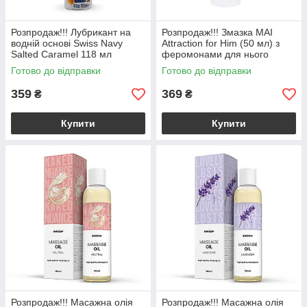
Розпродаж!!! Лубрикант на
Розпродаж!!! Змазка MAI
водній основі Swiss Navy
Attraction for Him (50 мл) з
Salted Caramel 118 мл
феромонами для нього
(термін 13.09.2026)
(термін 09.2026)
Готово до відправки
Готово до відправки
359
369
₴
₴
Купити
Купити
Розпродаж!!! Масажна олія
Розпродаж!!! Масажна олія