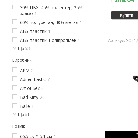
В наявності
30% ПВХ, 45% поліестер, 25%
залізо
1
Купити
60% поліуретан, 40% метал
1
ABS-пластик
1
ABS-пластик; Поліпропілен
1
SO517
Ще 93
Виробник
ARM
2
Adrien Lastic
7
Art of Sex
6
Bad Kitty
26
Baile
1
Ще 51
Розмір
66.5 см * 5.1 см
1