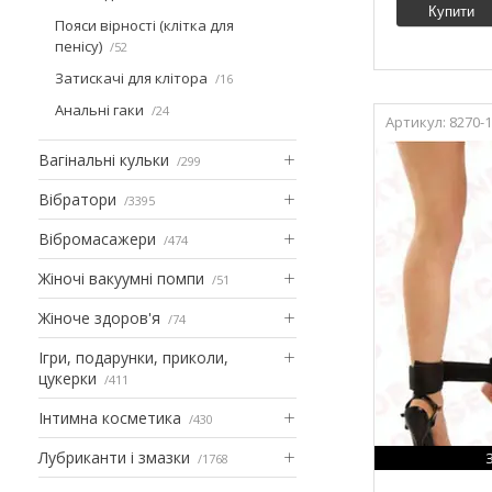
Купити
Пояси вірності (клітка для
пенісу)
52
Затискачі для клітора
16
Анальні гаки
24
8270-1
Вагінальні кульки
299
Вібратори
3395
Вібромасажери
474
Жіночі вакуумні помпи
51
Жіноче здоров'я
74
Ігри, подарунки, приколи,
цукерки
411
Інтимна косметика
430
Лубриканти і змазки
1768