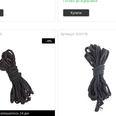
Готово до відправки
Купити
5
SO5176
–8%
Залишилось 24 дні