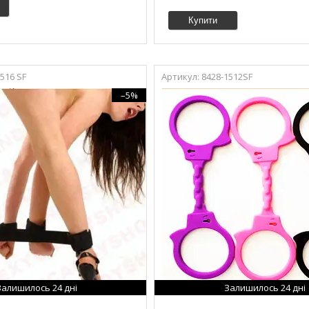
Купити
516 SF
8428-1512SF
–5%
Залишилось 24 дні
Залишилось 24 дні