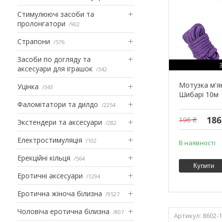
Стимулюючі засоби та
пролонгатори
902
Страпони
576
Засоби по догляду та
аксесуари для іграшок
342
Мотузка м'я
Уцінка
343
Шибарі 10м
Фаломітатори та дилдо
2254
186
196 ₴
Экстендери та аксесуари
282
Електростимуляція
102
В наявності
Ерекційні кільця
564
Купити
Еротичні аксесуари
1294
Еротична жіноча білизна
9527
Чоловіча еротична білизна
807
8602-1