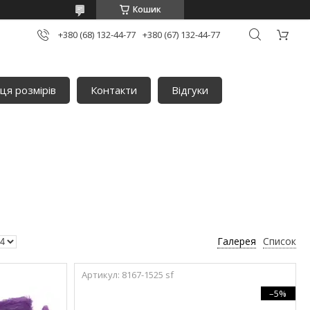
Кошик
+380 (68) 132-44-77
+380 (67) 132-44-77
ця розмірів
Контакти
Відгуки
Галерея
Список
8167-1525 sf
–5%