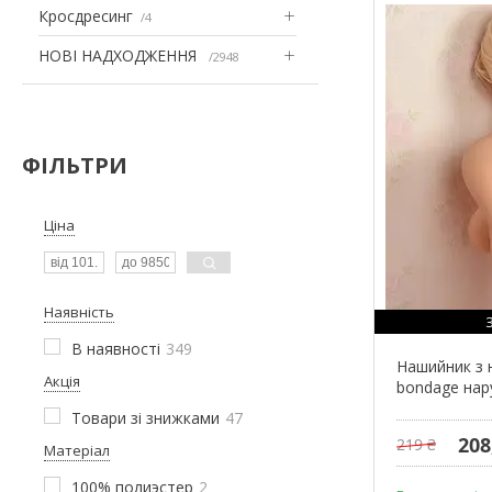
Кросдресинг
4
НОВІ НАДХОДЖЕННЯ
2948
ФІЛЬТРИ
Ціна
Наявність
В наявності
349
Нашийник з 
Акція
bondage нар
Товари зі знижками
47
208
219 ₴
Матеріал
100% полиэстер
2