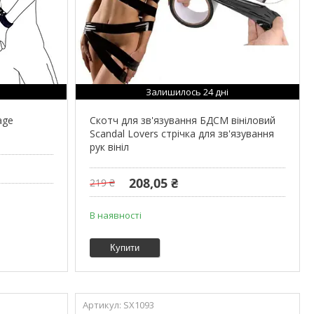
Залишилось 24 дні
age
Скотч для зв'язування БДСМ вініловий
Scandal Lovers стрічка для зв'язування
рук вініл
208,05 ₴
219 ₴
В наявності
Купити
SX1093