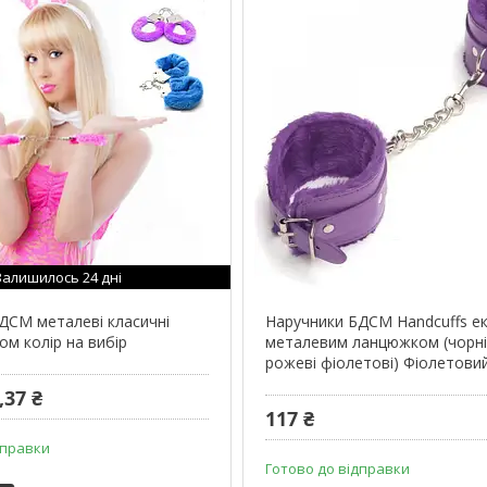
Залишилось 24 дні
ДСМ металеві класичні
Наручники БДСМ Handcuffs ек
ом колір на вибір
металевим ланцюжком (чорні
рожеві фіолетові) Фіолетови
,37 ₴
117 ₴
дправки
Готово до відправки