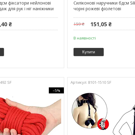
дсм фіксатори нейлонові
Силіконові наручники бдсм Sil
даж для рук і ніг наніжники
чорні рожеві фіолетові
,40 ₴
151,05 ₴
159 ₴
В наявності
Купити
492 SF
8101-1510 SF
–5%