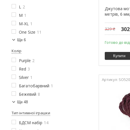
L
2
Джутова мот
метрів, 6 мм
M
1
M-XL
1
302
329 ₴
One Size
11
Ще 6
Готово до ві
Колір
Купити
Purple
2
Red
3
Silver
1
SO520
Багатобарвний
1
Бежевий
8
Ще 48
Тип інтимної іграшки
БДСМ набір
14