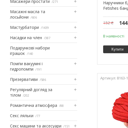
Масажери простати
271
Наручники б
Fetishes бан
Масажні масла та
лосьйони
606
144
152 ₴
Мастурбатори
1439
В наявності
Насадки на член
387
Подарункові набори
Купити
іграшок
140
Помпи вакуумні і
гидропомпи
191
8163-1
Презервативи
586
Регулярний догляд за
тілом
202
Романтична атмосфера
88
Секс ляльки
77
Секс машини та аксесуари
151