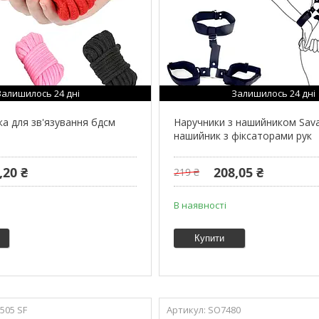
Залишилось 24 дні
Залишилось 24 дні
ка для зв'язування бдсм
Наручники з нашийником Sav
нашийник з фіксаторами рук
,20 ₴
208,05 ₴
219 ₴
В наявності
Купити
505 SF
SO7480