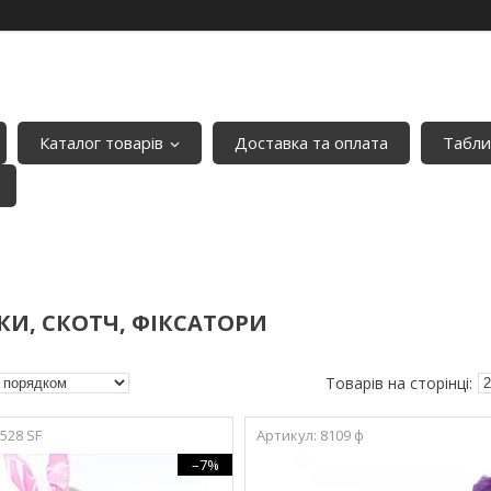
Каталог товарів
Доставка та оплата
Табли
И, СКОТЧ, ФІКСАТОРИ
528 SF
8109 ф
–7%