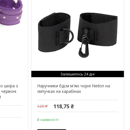
Залишилось 24 дні
о шкіра з
Наручники бдсм м'які чорні Neilon на
 червоні
липучках на карабінах
й
118,75 ₴
125 ₴
В наявності