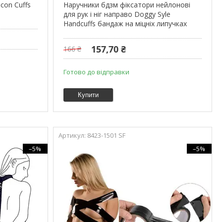
icon Cuffs
Наручники бдзм фіксатори нейлонові
для рук і ніг направо Doggy Syle
Handcuffs бандаж на міцніх липучках
157,70 ₴
166 ₴
Готово до відправки
Купити
8423-1501 SF
–5%
–5%