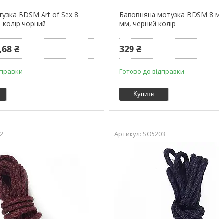
узка BDSM Art of Sex 8
Бавовняна мотузка BDSM 8 м
, колір чорний
мм, черний колір
,68 ₴
329 ₴
дправки
Готово до відправки
Купити
2
SO5203