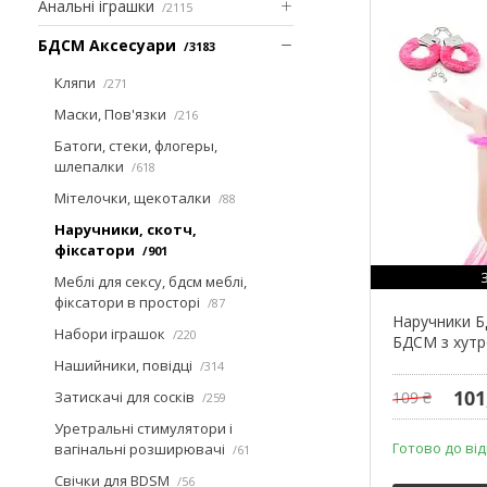
Анальні іграшки
2115
БДСМ Аксесуари
3183
Кляпи
271
Маски, Пов'язки
216
Батоги, стеки, флогеры,
шлепалки
618
Мітелочки, щекоталки
88
Наручники, скотч,
фіксатори
901
Меблі для сексу, бдсм меблі,
фіксатори в просторі
87
Наручники Б
Набори іграшок
220
БДСМ з хутр
Нашийники, повідці
314
101
Затискачі для сосків
109 ₴
259
Уретральні стимулятори і
Готово до ві
вагінальні розширювачі
61
Свічки для BDSM
56