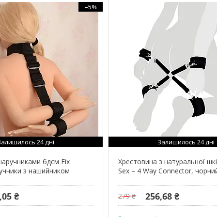
–5%
Залишилось 24 дні
Залишилось 24 дні
наручниками бдсм Fix
Хрестовина з натуральної шкі
учники з нашийником
Sex – 4 Way Connector, чорни
,05 ₴
256,68 ₴
279 ₴