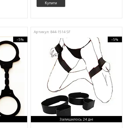
Купити
844-1514 SF
–5%
–5%
Залишилось 24 дні