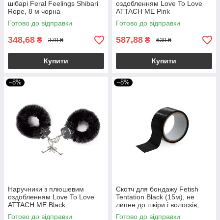
шібарі Feral Feelings Shibari
оздобленням Love To Love
Rope, 8 м чорна
ATTACH ME Pink
Готово до відправки
Готово до відправки
348,68
587,88
₴
₴
379 ₴
639 ₴
Купити
Купити
–8%
–8%
Наручники з плюшевим
Скотч для бондажу Fetish
оздобленням Love To Love
Tentation Black (15м), не
ATTACH ME Black
липне до шкіри і волосків,
тільки сам до себе
Готово до відправки
Готово до відправки