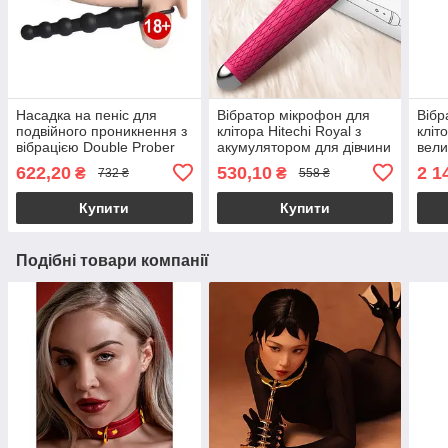
Насадка на пеніс для
Вібратор мікрофон для
Вібр
подвійного проникнення з
клітора Hitechi Royal з
кліт
вібрацією Double Prober
акумулятором для дівчини
вели
страпон на пеніс
вібр
622,20
530,10
2 1
₴
₴
732 ₴
558 ₴
акум
Купити
Купити
Подібні товари компанії