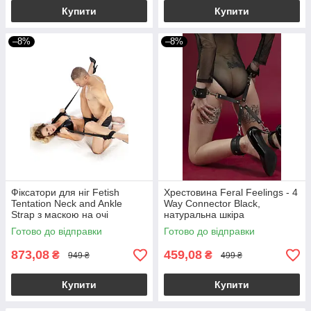
Купити
Купити
–8%
–8%
Фіксатори для ніг Fetish
Хрестовина Feral Feelings - 4
Tentation Neck and Ankle
Way Connector Black,
Strap з маскою на очі
натуральна шкіра
Готово до відправки
Готово до відправки
873,08
459,08
₴
₴
949 ₴
499 ₴
Купити
Купити