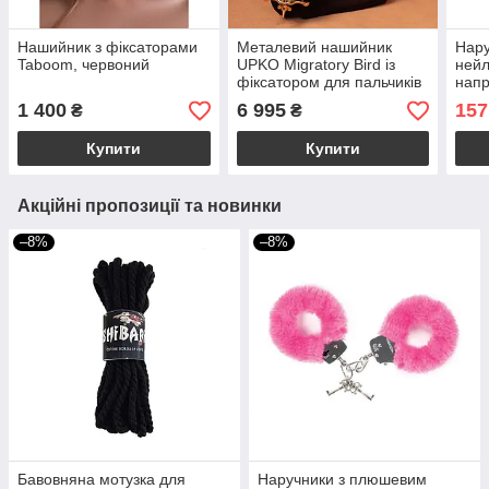
Нашийник з фіксаторами
Металевий нашийник
Нару
Taboom, червоний
UPKO Migratory Bird із
нейл
фіксатором для пальчиків
напр
рук, золотистий
Hand
1 400
6 995
157
₴
₴
міцн
Купити
Купити
Акційні пропозиції та новинки
–8%
–8%
Бавовняна мотузка для
Наручники з плюшевим