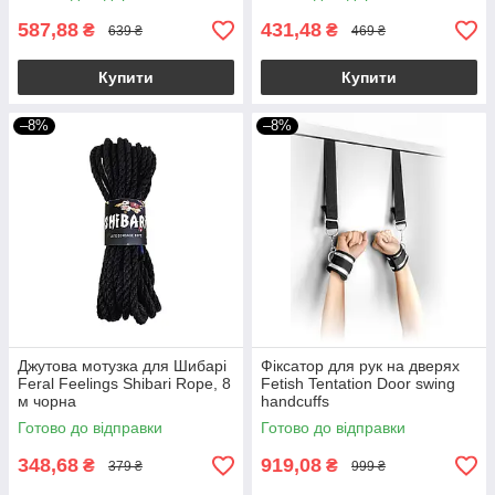
587,88
431,48
₴
₴
639 ₴
469 ₴
Купити
Купити
–8%
–8%
Джутова мотузка для Шибарі
Фіксатор для рук на дверях
Feral Feelings Shibari Rope, 8
Fetish Tentation Door swing
м чорна
handcuffs
Готово до відправки
Готово до відправки
348,68
919,08
₴
₴
379 ₴
999 ₴