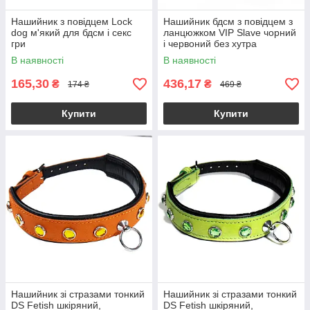
Нашийник з повідцем Lock
Нашийник бдсм з повідцем з
dog м'який для бдсм і секс
ланцюжком VIP Slave чорний
гри
і червоний без хутра
В наявності
В наявності
165,30
436,17
₴
₴
174 ₴
469 ₴
Купити
Купити
Нашийник зі стразами тонкий
Нашийник зі стразами тонкий
DS Fetish шкіряний,
DS Fetish шкіряний,