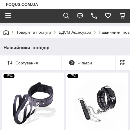
FOQUS.COM.UA
Товари та послуги
БДСМ Аксесуари
Нашийники, пові
Нашийники, повідці
Сортування
0
Фільтри
–5%
–7%