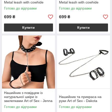
Metal leash with cowhide
Metal leash with cowhide
leather wrist 72 см
leather wrist 115 см
Готово до відправки
Готово до відправки
699
699
₴
₴
Купити
Купити
Нашийник з повідцем із
натуральної шкіри із
Нашийник та прикраса на
заклепками Art of Sex - Jenna
руки Art of Sex - Dakota
Collar with Leash, чорний
Готово до відправки
Готово до відправки