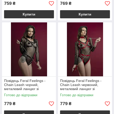
759
769
₴
₴
Купити
Купити
Повідець Feral Feelings -
Повідець Feral Feelings -
Chain Leash чорний,
Chain Leash червоний,
металевий ланцюг зі
металевий ланцюг зі
шкіряною петлею і карабіном
шкіряною петлею і карабіном
Готово до відправки
Готово до відправки
779
779
₴
₴