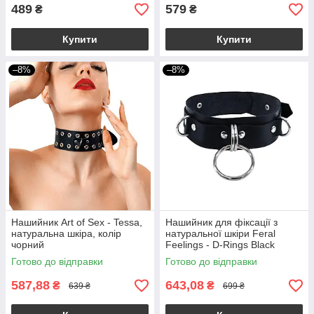
489
579
₴
₴
Купити
Купити
–8%
–8%
Нашийник Art of Sex - Tessa,
Нашийник для фіксації з
натуральна шкіра, колір
натуральної шкіри Feral
чорний
Feelings - D-Rings Black
Готово до відправки
Готово до відправки
587,88
643,08
₴
₴
639 ₴
699 ₴