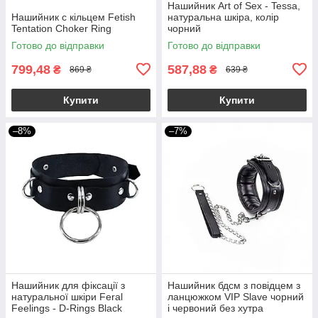
Нашийник Art of Sex - Tessa,
Нашийник c кільцем Fetish
натуральна шкіра, колір
Tentation Choker Ring
чорний
Готово до відправки
Готово до відправки
799,48
587,88
₴
₴
869 ₴
639 ₴
Купити
Купити
–8%
–7%
Нашийник для фіксації з
Нашийник бдсм з повідцем з
натуральної шкіри Feral
ланцюжком VIP Slave чорний
Feelings - D-Rings Black
і червоний без хутра