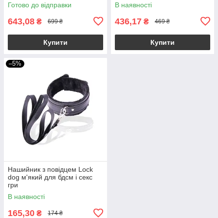
Готово до відправки
В наявності
643,08
436,17
₴
₴
699 ₴
469 ₴
Купити
Купити
–5%
Нашийник з повідцем Lock
dog м'який для бдсм і секс
гри
В наявності
165,30
₴
174 ₴