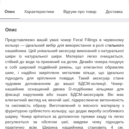
Опис
Характеристики
Відгуки про товар
Доставка
Опис
Представляємо вашій увазі чокер Feral Fillings в червоному
кольорі — ідеальний вибір для використання в ролі ст
ильного
нашийника. Цей унікальний аксесуар виконаний з натуральної
шкіри із натуральної шкіри. Матеріал легко очищається,
стійкий до води та приємний на дотик. Дизайн чокера поєднує
в собі широкий подвійний ремінь, що елегантно обрамляє
шию, і надійно закріплене металеве кільце, що ідеально
підходить для кріплення повідця. Такий аксесуар стане
чудовим доповненням до вашої БДСМ-колекції. Чокер-
нашийник оснащений двома D-подібними кільцями для
фіксації наручників або інших БДСМ-аксесуарів. Він має
елегантний вигляд на жіночій шиї, підкреслюючи витонченість
та сміливість образу. Виготовлений із якісного матеріалу з
фурнітурою сріблястого кольору, що додає виробу особливого
шарму. Чокер кріпиться за допомогою пряжки ззаду та легко
регулюється за обсягом шиї, завдяки чому підходить
практично всім. Ширина нашийника становить 4 см,