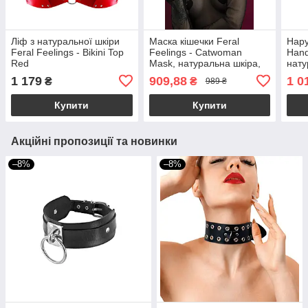
Ліф з натуральної шкіри
Маска кішечки Feral
Нару
Feral Feelings - Bikini Top
Feelings - Catwoman
Hand
Red
Mask, натуральна шкіра,
нату
чорна
1 179
909,88
1 0
₴
₴
989 ₴
Купити
Купити
Акційні пропозиції та новинки
–8%
–8%