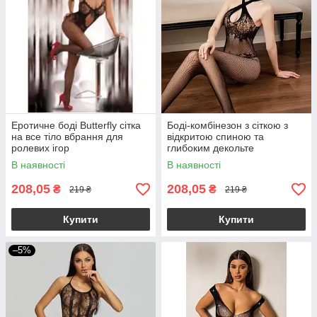
Еротичне боді Butterfly сітка
Боді-комбінезон з сіткою з
на все тіло вбрання для
відкритою спиною та
ролевих ігор
глибоким декольте
В наявності
В наявності
208,05
208,05
₴
₴
219 ₴
219 ₴
Купити
Купити
–5%