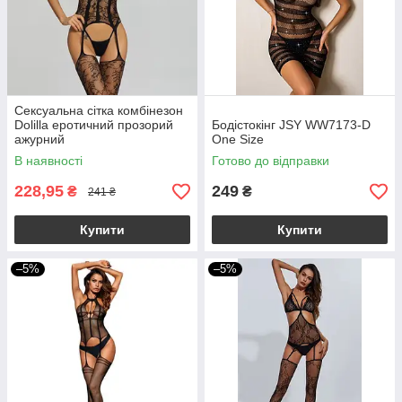
Сексуальна сітка комбінезон
Dolilla еротичний прозорий
Бодістокінг JSY WW7173-D
ажурний
One Size
В наявності
Готово до відправки
228,95
249
₴
₴
241 ₴
Купити
Купити
–5%
–5%