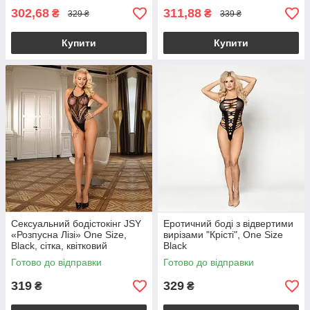
302,68
311,88
₴
₴
329 ₴
339 ₴
Купити
Купити
Сексуальний бодістокінг JSY
Еротичний боді з відвертими
«Розпусна Лізі» One Size,
вирізами "Крісті", One Size
Black, сітка, квітковий
Black
візерунок
Готово до відправки
Готово до відправки
319
329
₴
₴