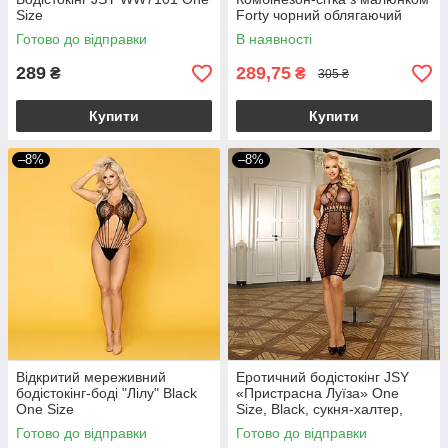
Size
Forty чорний облягаючий
Готово до відправки
В наявності
289
289,75
₴
₴
305 ₴
Купити
Купити
–8%
–8%
Відкритий мереживний
Еротичний бодістокінг JSY
бодістокінг-боді "Лілу" Black
«Пристрасна Луїза» One
One Size
Size, Black, сукня-халтер,
імітація шнурівки
Готово до відправки
Готово до відправки