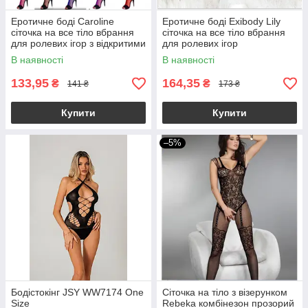
Еротичне боді Caroline
Еротичне боді Exibody Lily
сіточка на все тіло вбрання
сіточка на все тіло вбрання
для ролевих ігор з відкритими
для ролевих ігор
грудьми
В наявності
В наявності
133,95
164,35
₴
₴
141 ₴
173 ₴
Купити
Купити
–5%
Бодістокінг JSY WW7174 One
Сіточка на тіло з візерунком
Size
Rebeka комбінезон прозорий