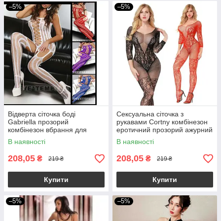
–5%
–5%
Відверта сіточка боді
Сексуальна сіточка з
Gabriella прозорий
рукавами Cortny комбінезон
комбінезон вбрання для
еротичний прозорий ажурний
рольових ірг
В наявності
В наявності
208,05
208,05
₴
₴
219 ₴
219 ₴
Купити
Купити
–5%
–5%