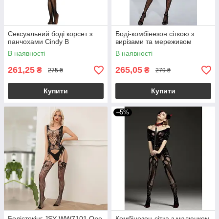
Сексуальний боді корсет з
Боді-комбінезон сіткою з
панчохами Cindy B
вирізами та мереживом
В наявності
В наявності
261,25
265,05
₴
₴
275 ₴
279 ₴
Купити
Купити
–5%
Бодістокінг JSY WW7101 One
Комбінезон-сітка з малюнком