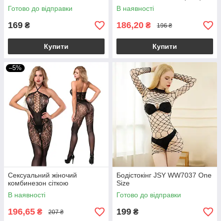
Готово до відправки
В наявності
169
186,20
₴
₴
196 ₴
Купити
Купити
–5%
Сексуальний жіночий
Бодістокінг JSY WW7037 One
комбинезон сіткою
Size
В наявності
Готово до відправки
196,65
199
₴
₴
207 ₴