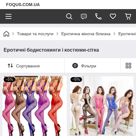
FOQUS.COM.UA
Товари та послуги
Еротична жіноча білизна
Еротичні
Еротичні бодистокинги і костюми-сітка
Сортування
0
Фільтри
–5%
–5%