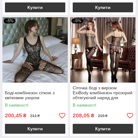
Купити
Купити
–5%
–5%
Сіточка боді з вирізом
Боді-комбінезон сіткою з
ExiBody комбінезон прозорий
квітковим узором
обтягуючий наряд для
рольових ігор
В наявності
В наявності
200,45
208,05
₴
₴
211 ₴
219 ₴
Купити
Купити