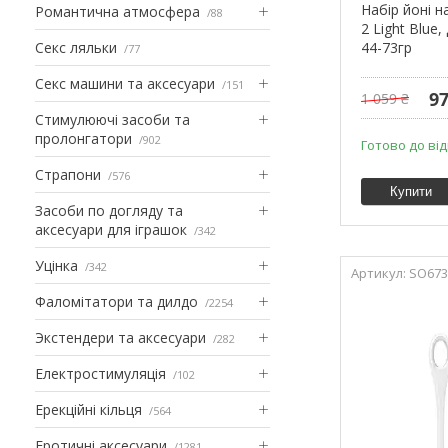
Набір йоні н
Романтична атмосфера
88
2 Light Blue,
Секс ляльки
44-73гр
77
Секс машини та аксесуари
151
97
1 059 ₴
Стимулюючі засоби та
пролонгатори
902
Готово до ві
Страпони
576
Купити
Засоби по догляду та
аксесуари для іграшок
342
Уцінка
342
SO673
Фаломітатори та дилдо
2254
Экстендери та аксесуари
282
Електростимуляція
102
Ерекційні кільця
564
Еротичні аксесуари
1281