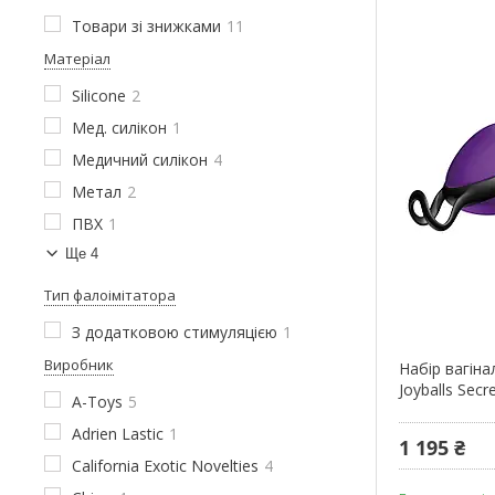
Товари зі знижками
11
Матеріал
Silicone
2
Мед. силікон
1
Медичний силікон
4
Метал
2
ПВХ
1
Ще 4
Тип фалоімітатора
З додатковою стимуляцією
1
Виробник
Набір вагіна
Joyballs Secr
A-Toys
5
Adrien Lastic
1
1 195 ₴
California Exotic Novelties
4