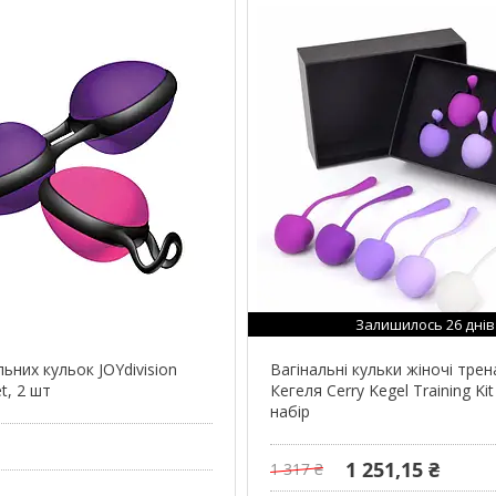
Залишилось 26 днів
льних кульок JOYdivision
Вагінальні кульки жіночі тре
et, 2 шт
Кегеля Cerry Kegel Training K
набір
1 251,15 ₴
1 317 ₴