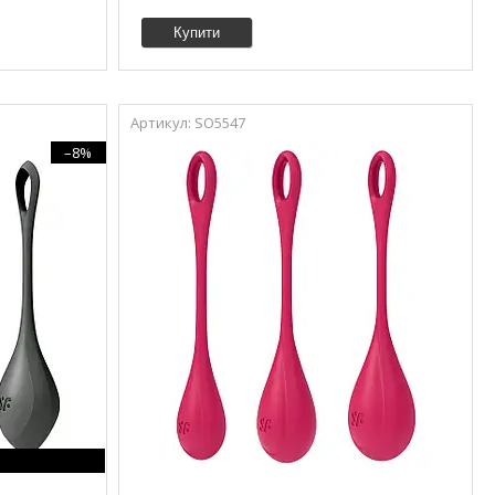
Купити
SO5547
–8%