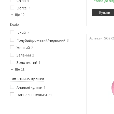
China
4
Готово до ві
Dorcel
1
Купити
Ще 12
Колір
Білий
2
SO272
Голубий/рожевий/червоний
3
Жовтий
2
Зелений
2
Золотистий
1
Ще 11
Тип інтимної іграшки
Анальні кульки
1
Вагінальні кульки
21