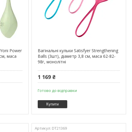
 Yoni Power
Вагінальні кульки Satisfyer Strengthening
 см, маса
Balls (3шт), діаметр 3,8 см, маса 62-82-
98г, монолітні
1 169 ₴
Готово до відправки
Купити
DT21369