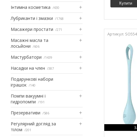
Купити
Інтимна косметика
430
Лубриканти і змазки
1768
Масажери простати
271
SO554
Масажні масла та
лосьйони
606
Мастурбатори
1439
Насадки на член
387
Подарункові набори
іграшок
140
Помпи вакуумні і
гидропомпи
191
Презервативи
586
Регулярний догляд за
З
тілом
201