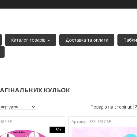
Каталог товарів
Доставка та оплата
Табли
АГІНАЛЬНИХ КУЛЬОК
189 SF
833-1437 SF
–5%