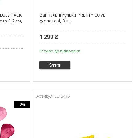
ILLOW TALK
Вагінальні кульки PRETTY LOVE
метр 3,2 см,
фіолетові, 3 шт
1 299 ₴
Готово до відправки
Купити
CE13476
–8%