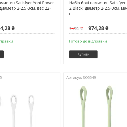
амистин Satisfyer Yoni Power
Набір йоні намистин Satisfyer
 диаметр 2-2,5-3см, вес 22-
2 Black, діаметр 2-2,5-3см, ма
г
4,28 ₴
974,28 ₴
1 059 ₴
дправки
Готово до відправки
Купити
5
SO5549