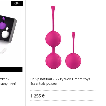
–5%
нажери
Набір вагінальних кульок Dream toys
it медичний
Еssentials рожеві
1 255 ₴