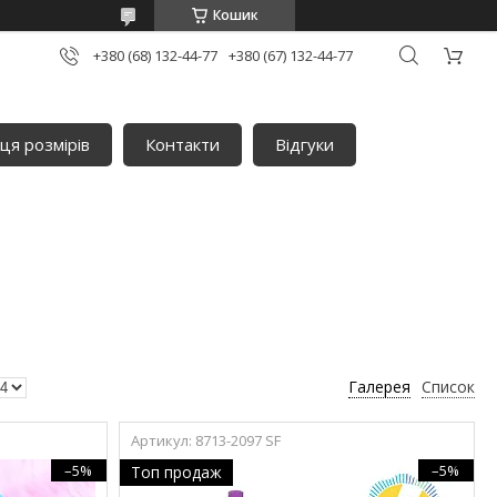
Кошик
+380 (68) 132-44-77
+380 (67) 132-44-77
ця розмірів
Контакти
Відгуки
Галерея
Список
8713-2097 SF
–5%
–5%
Топ продаж