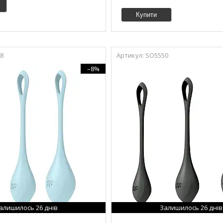
Купити
8
SO5550
–8%
алишилось 26 днів
Залишилось 26 днів