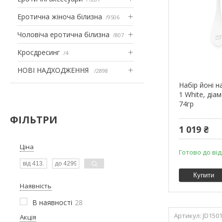
Еротична жіноча білизна
9506
Чоловіча еротична білизна
807
Кросдресинг
4
НОВІ НАДХОДЖЕННЯ
2898
Набір йоні н
1 White, діа
74гр
ФІЛЬТРИ
1 019 ₴
Ціна
Готово до ві
Купити
Наявність
В наявності
28
JD150
Акція