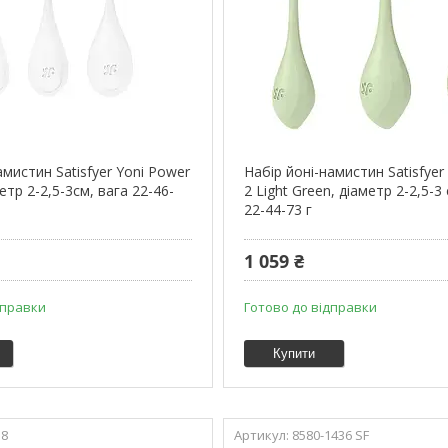
амистин Satisfyer Yoni Power
Набір йоні-намистин Satisfyer
метр 2-2,5-3см, вага 22-46-
2 Light Green, діаметр 2-2,5-3
22-44-73 г
1 059 ₴
дправки
Готово до відправки
Купити
18
8580-1436 SF