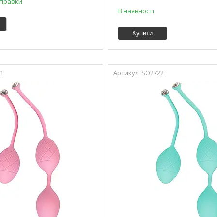
дправки
В наявності
Купити
1
SO2722