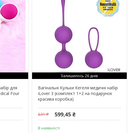
Залишилось 26 днів
набір для
Вагінальні Кульки Кегеля медичні набір
dical Four
iLover 3 (комплект 1+2 на подарунок
красива коробка)
599,45 ₴
631 ₴
В наявності