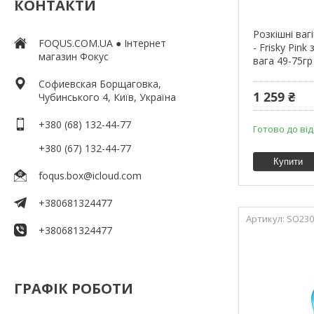
КОНТАКТИ
Розкішні ваг
FOQUS.COM.UA ● Інтернет
- Frisky Pink
магазин Фокус
вага 49-75гр
Софиевская Борщаговка,
1 259 ₴
Чубинського 4, Київ, Україна
+380 (68) 132-44-77
Готово до ві
+380 (67) 132-44-77
Купити
foqus.box@icloud.com
+380681324477
SO230
+380681324477
ГРАФІК РОБОТИ