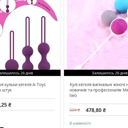
алишилось 26 днів
Залишилось 26 днів
ні кульки кегеля A-Toys
Кулі кегеля вагінальні жіночі 
х штук
новачків та професіоналів Me
two
,25 ₴
478,80 ₴
504 ₴
В наявності