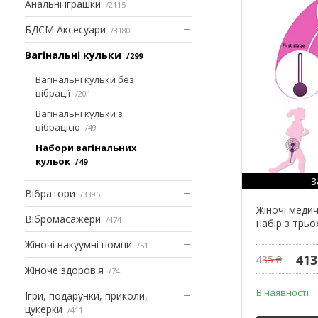
Анальні іграшки
2115
БДСМ Аксесуари
3180
Вагінальні кульки
299
Вагінальні кульки без
вібрації
201
Вагінальні кульки з
вібрацією
49
Набори вагінальних
кульок
49
З
Вібратори
3395
Жіночі медич
Вібромасажери
474
набір з трьо
Жіночі вакуумні помпи
51
413
435 ₴
Жіноче здоров'я
74
В наявності
Ігри, подарунки, приколи,
цукерки
411