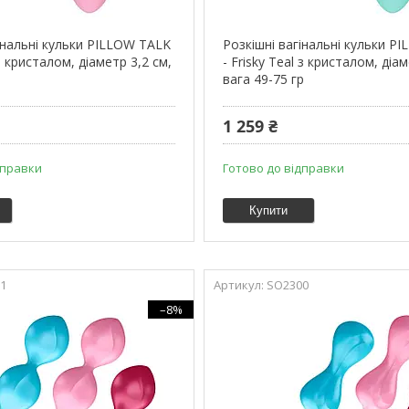
інальні кульки PILLOW TALK
Розкішні вагінальні кульки P
 з кристалом, діаметр 3,2 см,
- Frisky Teal з кристалом, діа
вага 49-75 гр
1 259 ₴
дправки
Готово до відправки
Купити
1
SO2300
–8%