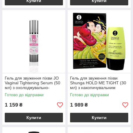
Купити
Купити
Гель для звуження піхви JO
Гель для звуження піхви
Vaginal Tightening Serum (50
Shunga HOLD ME TIGHT (30
мл) з охолоджувально-
мл) з накопичувальним
вібрувальним еф.
ефектом
Готово до відправки
Готово до відправки
1 159
1 989
₴
₴
Купити
Купити