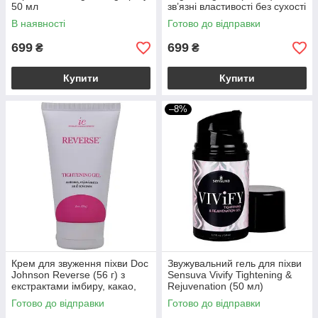
50 мл
зв’язні властивості без сухості
В наявності
Готово до відправки
699
699
₴
₴
Купити
Купити
–8%
Крем для звуження піхви Doc
Звужувальний гель для піхви
Johnson Reverse (56 г) з
Sensuva Vivify Tightening &
екстрактами імбиру, какао,
Rejuvenation (50 мл)
кориці та перцю
Готово до відправки
Готово до відправки