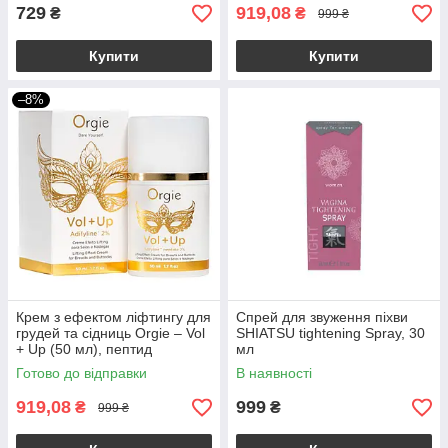
729
919,08
₴
₴
999 ₴
Купити
Купити
–8%
Крем з ефектом ліфтингу для
Спрей для звуження піхви
грудей та сідниць Orgie – Vol
SHIATSU tightening Spray, 30
+ Up (50 мл), пептид
мл
Adifyline™
Готово до відправки
В наявності
919,08
999
₴
₴
999 ₴