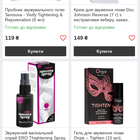
Пробник звужувального гелю
Крем для звуження піхви Doc
Sensuva - Vivify Tightening &
Johnson Reverse (7 г) з
Rejuvenation (6 мл)
екстрактами імбиру, какао,
кориці та перцю
Готово до відправки
Готово до відправки
119
149
₴
₴
Купити
Купити
Звужуючий вагінальний
Гель для звуження піхви
спрей ERO Thightening Spray,
Orgie – Tighten (15 мл),