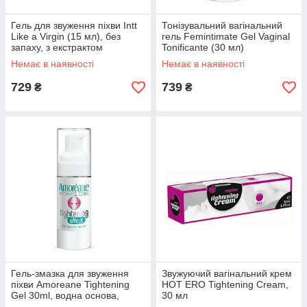
Гель для звуження піхви Intt
Тонізувальний вагінальний
Like a Virgin (15 мл), без
гель Femintimate Gel Vaginal
запаху, з екстрактом
Tonificante (30 мл)
гамамелісу
Немає в наявності
Немає в наявності
729
739
₴
₴
Гель-змазка для звуження
Звужуючий вагінальний крем
піхви Amoreane Tightening
HOT ERO Tightening Cream,
Gel 30ml, водна основа,
30 мл
екстракт гамамелісу