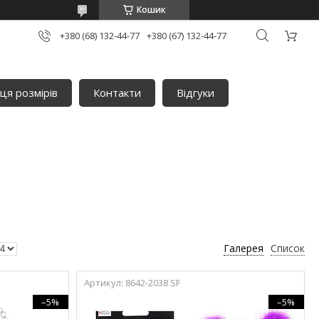
Кошик
+380 (68) 132-44-77
+380 (67) 132-44-77
ця розмірів
Контакти
Відгуки
Галерея
Список
8642-2038 SF
–5%
–5%