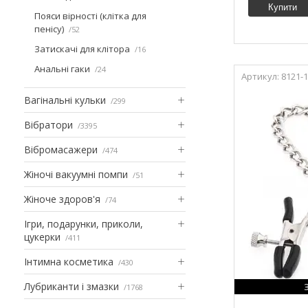
Купити
Пояси вірності (клітка для
пенісу)
52
Затискачі для клітора
16
Анальні гаки
24
8121-1
Вагінальні кульки
299
Вібратори
3395
Вібромасажери
474
Жіночі вакуумні помпи
51
Жіноче здоров'я
74
Ігри, подарунки, приколи,
цукерки
411
Інтимна косметика
430
Лубриканти і змазки
1768