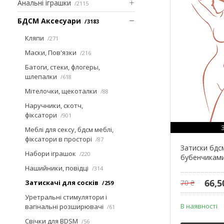
Анальні іграшки
2115
БДСМ Аксесуари
3183
Кляпи
271
Маски, Пов'язки
216
Батоги, стеки, флогеры,
шлепалки
618
Мітелочки, щекоталки
88
Наручники, скотч,
фіксатори
901
Меблі для сексу, бдсм меблі,
фіксатори в просторі
87
Затиски бдсм
Набори іграшок
220
бубенчиками
Нашийники, повідці
314
66,5
Затискачі для сосків
70 ₴
259
Уретральні стимулятори і
В наявності
вагінальні розширювачі
61
Свічки для BDSM
56