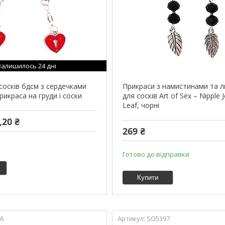
Залишилось 24 дні
сосків бдсм з сердечками
Прикраси з намистинами та 
прикраса на груди і соски
для сосків Art of Sex – Nipple 
Leaf, чорні
,20 ₴
269 ₴
Готово до відправки
Купити
6
SO5397