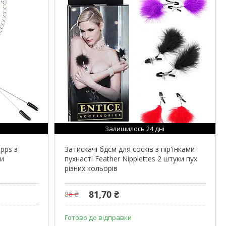
Залишилось 24 дні
ipps з
Затискачі бдсм для сосків з пір'їнками
ли
пухнасті Feather Nipplettes 2 штуки пух
різних кольорів
81,70 ₴
86 ₴
Готово до відправки