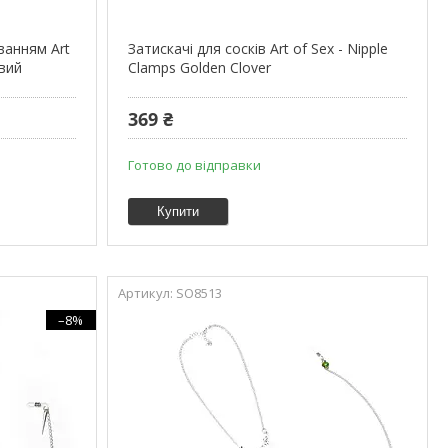
юванням Art
Затискачі для сосків Art of Sex - Nipple
евий
Clamps Golden Clover
369 ₴
Готово до відправки
Купити
SO8513
–8%