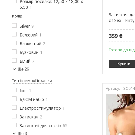
Розмір посилки: 12,50 х 18,00 х
5,50
1
Затискачі дл
Колір
of Sex - Flir
Silver
9
Бежевий
1
359 ₴
Блакитний
2
Готово до ві
Бузковий
1
Білий
7
Купити
Ще 26
Тип інтимної іграшки
SO514
Інші
1
БДСМ набір
1
Електростимулятор
1
Затискач
2
Затискачі для сосків
65
Ще 3