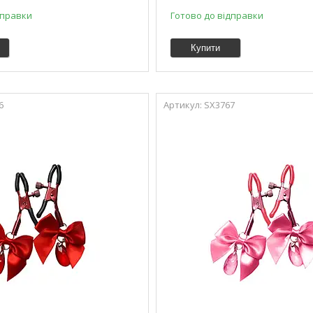
дправки
Готово до відправки
Купити
6
SX3767