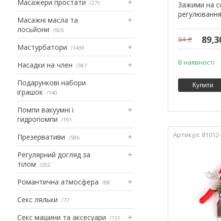
Масажери простати
271
Зажими на со
регулювання
Масажні масла та
лосьйони
606
89,3
94 ₴
Мастурбатори
1439
В наявності
Насадки на член
387
Подарункові набори
Купити
іграшок
140
Помпи вакуумні і
гидропомпи
191
81012-
Презервативи
586
Регулярний догляд за
тілом
202
Романтична атмосфера
88
Секс ляльки
77
Секс машини та аксесуари
151