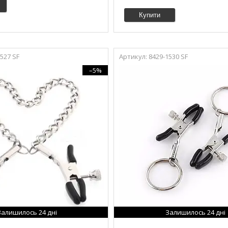
Купити
527 SF
8429-1530 SF
–5%
Залишилось 24 дні
Залишилось 24 дні