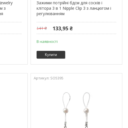
Jewelry
Зажими потрійні бдсм для сосків і
м з
клітора 3 в 1 Nipple Clip 3 з ланцюгом і
ня
регулюванням
133,95 ₴
141 ₴
В наявності
Купити
SO5395