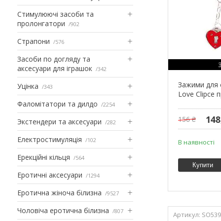
Стимулюючі засоби та
пролонгатори
902
Страпони
576
Засоби по догляду та
аксесуари для іграшок
342
Зажими для 
Уцінка
343
Love Clipce 
Фаломітатори та дилдо
2254
148
156 ₴
Экстендери та аксесуари
282
Електростимуляція
102
В наявності
Ерекційні кільця
564
Купити
Еротичні аксесуари
1294
Еротична жіноча білизна
9527
Чоловіча еротична білизна
807
SO539