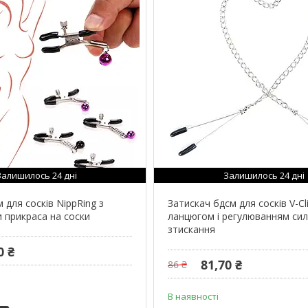
Залишилось 24 дні
Залишилось 24 дні
 для сосків NippRing з
Затискач бдсм для сосків V-Cl
 прикраса на соски
ланцюгом і регулюванням си
зтискання
0 ₴
81,70 ₴
86 ₴
В наявності