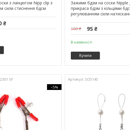
ски з ланцюгом Nipp clip з
Зажими бдзм на соски Nipple 
м сили стиснення бдсм
прикраса бдзм з кільцями бдс
регулюванням сили натискан
0 ₴
95 ₴
100 ₴
В наявності
Купити
2301 SF
SO5145
–5%