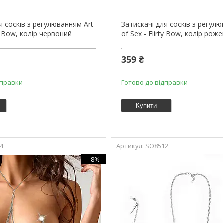
я сосків з регулюванням Art
Затискачі для сосків з регул
ty Bow, колір червоний
of Sex - Flirty Bow, колір рож
359 ₴
дправки
Готово до відправки
Купити
4
SO8512
–8%