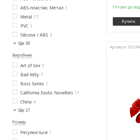
Готово до ві
ABS-пластик; Метал
1
Metal
17
Купити
PVC
1
Silicone / ABS
3
Ще 30
SX376
Виробник
Art of Sex
5
Bad Kitty
7
Boss Series
1
California Exotic Novelties
11
China
4
Ще 17
Розмір
Регулюється
1