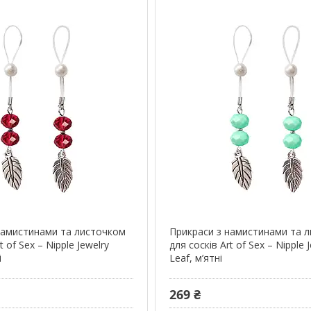
намистинами та листочком
Прикраси з намистинами та 
t of Sex – Nipple Jewelry
для сосків Art of Sex – Nipple 
і
Leaf, м’ятні
269 ₴