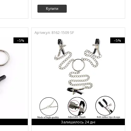
Купити
8162-1509 SF
–5%
–5%
Залишилось 24 дні