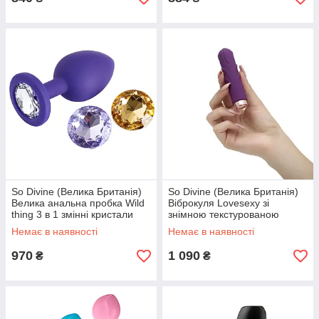
So Divine (Велика Британія)
So Divine (Велика Британія)
Велика анальна пробка Wild
Віброкуля Lovesexy зі
thing 3 в 1 змінні кристали
знімною текстурованою
Розмір L So Divine (Велика
насадкою So Divine (Велика
Немає в наявності
Немає в наявності
Британія)
Британія)
970
1 090
₴
₴