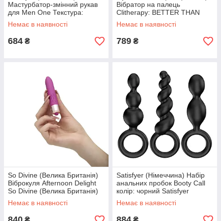
Мастурбатор-змінний рукав
Вібратор на палець
для Men One Текстура:
Clitherapy: BETTER THAN
Tornado Bliss Satisfyer
YOUR EX Bijoux Indiscrets
Немає в наявності
Немає в наявності
(Німеччина)
(Іспанія)
684
789
₴
₴
So Divine (Велика Британія)
Satisfyer (Німеччина) Набір
Віброкуля Afternoon Delight
анальних пробок Booty Call
So Divine (Велика Британія)
колір: чорний Satisfyer
(Німеччина)
Немає в наявності
Немає в наявності
840
884
₴
₴