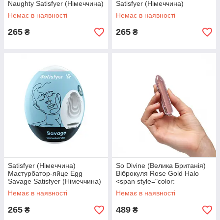
Naughty Satisfyer (Німеччина)
Satisfyer (Німеччина)
Немає в наявності
Немає в наявності
265
265
₴
₴
Satisfyer (Німеччина)
So Divine (Велика Британія)
Мастурбатор-яйце Egg
Віброкуля Rose Gold Halo
Savage Satisfyer (Німеччина)
<span style="color:
#a20006;">Незначний дефект
Немає в наявності
Немає в наявності
пакування</span> So Divine
265
489
₴
₴