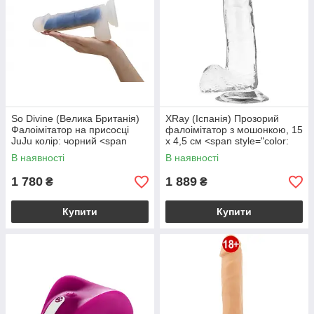
So Divine (Велика Британія)
XRay (Іспанія) Прозорий
Фалоімітатор на присосці
фалоімітатор з мошонкою, 15
JuJu колір: чорний <span
х 4,5 см <span style="color:
style="color:
#a20006;">Незначний дефект
В наявності
В наявності
#a20006;">Незначний
пакування</span> XRAY
дефект+минулий
1 780
1 889
₴
₴
Купити
Купити