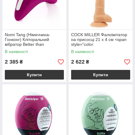
Nomi Tang (Німеччина-
COCK MILLER Фалоімітатор
Гонконг) Кліторальний
на присосці 21 х 4 см <span
вібратор Better than
style="color:
Chocolate колір: сливовий
#a20006;">Незначний дефект
В наявності
В наявності
Nomi Tang (Німеччина)
пакування</span> COCK
MILLER
2 385
2 622
₴
₴
Купити
Купити