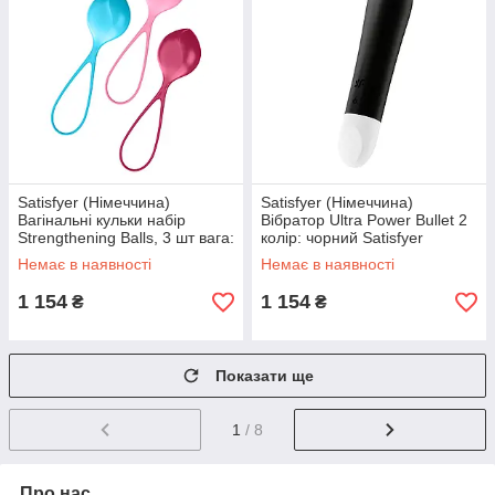
Satisfyer (Німеччина)
Satisfyer (Німеччина)
Вагінальні кульки набір
Вібратор Ultra Power Bullet 2
Strengthening Balls, 3 шт вага:
колір: чорний Satisfyer
62-82-98 гр Satisfyer
(Німеччина)
Немає в наявності
Немає в наявності
(Німеччина)
1 154
1 154
₴
₴
Показати ще
1
/ 8
Про нас