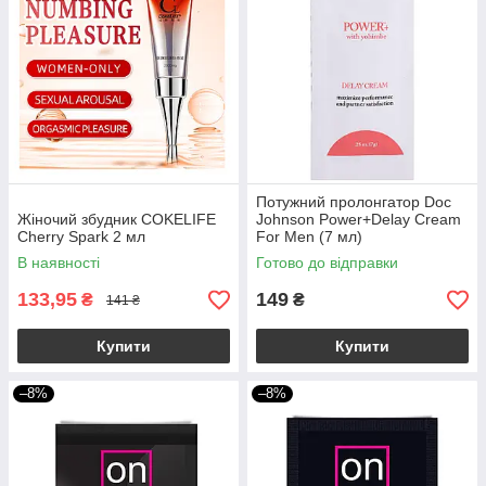
Потужний пролонгатор Doc
Жіночий збудник COKELIFE
Johnson Power+Delay Cream
Cherry Spark 2 мл
For Men (7 мл)
В наявності
Готово до відправки
133,95
149
₴
₴
141 ₴
Купити
Купити
–8%
–8%