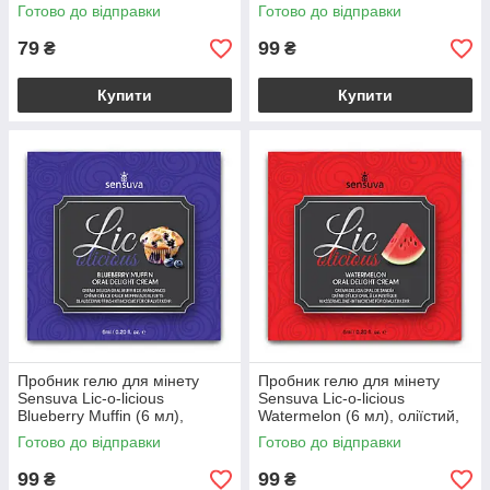
цукру
Готово до відправки
Готово до відправки
79
99
₴
₴
Купити
Купити
Пробник гелю для мінету
Пробник гелю для мінету
Sensuva Lic-o-licious
Sensuva Lic-o-licious
Blueberry Muffin (6 мл),
Watermelon (6 мл), оліїстий,
оліїстий, без цукру
без цукру
Готово до відправки
Готово до відправки
99
99
₴
₴