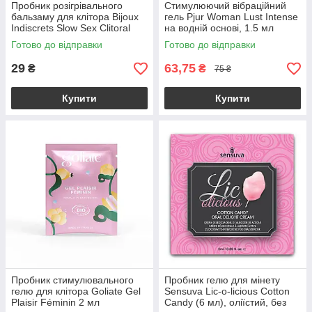
Пробник розігрівального
Стимулюючий вібраційний
бальзаму для клітора Bijoux
гель Pjur Woman Lust Intense
Indiscrets Slow Sex Clitoral
на водній основі, 1.5 мл
balm
Готово до відправки
Готово до відправки
29
63,75
₴
₴
75 ₴
Купити
Купити
Пробник стимулювального
Пробник гелю для мінету
гелю для клітора Goliate Gel
Sensuva Lic-o-licious Cotton
Plaisir Féminin 2 мл
Candy (6 мл), оліїстий, без