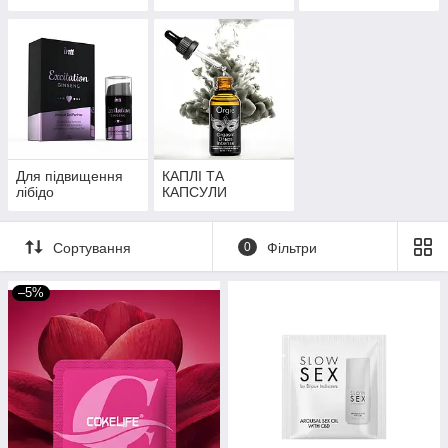
Для підвищення
КАПЛІ ТА
лібідо
КАПСУЛИ
Сортування
0
Фільтри
–5%