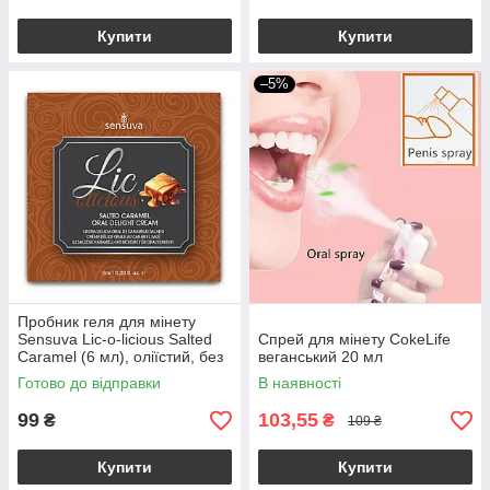
Купити
Купити
–5%
Пробник геля для мінету
Sensuva Lic-o-licious Salted
Спрей для мінету CokeLife
Caramel (6 мл), оліїстий, без
веганський 20 мл
цукру
Готово до відправки
В наявності
99
103,55
₴
₴
109 ₴
Купити
Купити