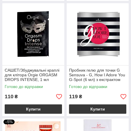
САШЕТ/Збуджувальні краплі
Пробник гелю для точки G
для клітора Orgie ORGASM
Sensuva - G, How I Adore You
DROPS INTENSE, 1 мл
G-Spot (6 мл) з екстрактом
гуарани
Готово до відправки
Готово до відправки
110
119
₴
₴
Купити
Купити
–5%