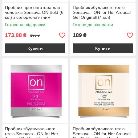
Пробник пролонгатора для
Пробник збудливого гелю
чоловіків Sensuva ON Bold (6
Sensuva - ON for Her Arousal
мл) з солодко-м’ятним
Gel Originall (4 мл)
смаком
Готово до відправки
Готово до відправки
173,88
189
₴
₴
189 ₴
Купити
Купити
Пробник збуджувального
Пробник збудливого гелю
гелю Sensuva - ON for Her
Sensuva - ON for Her Arousal