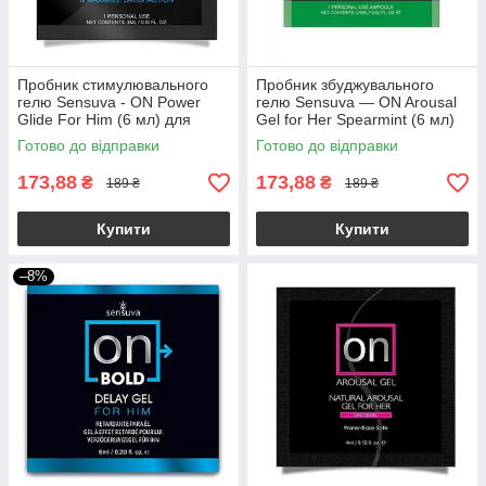
Пробник стимулювального
Пробник збуджувального
гелю Sensuva - ON Power
гелю Sensuva — ON Arousal
Glide For Him (6 мл) для
Gel for Her Spearmint (6 мл)
суперерекції
Готово до відправки
Готово до відправки
173,88
173,88
₴
₴
189 ₴
189 ₴
Купити
Купити
–8%