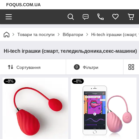
FOQUS.COM.UA
Товари та послуги
Вібратори
Hi-tech іграшки (смарт
Hi-tech іграшки (смарт, теледильдоника,секс-машини)
Сортування
0
Фільтри
–8%
–8%