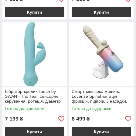
Купити
Купити
Вібратор-кролик Touch by
Смарт-міні секс-машина
SWAN - Trio Teal, сенсорне
Lovense Spinel імітація
керування, ротація, діаметр
фрикцій, підігрів, 3 насадки,
3,8 см
на присосці
Готово до відправки
Готово до відправки
7 199
8 499
₴
₴
Купити
Купити