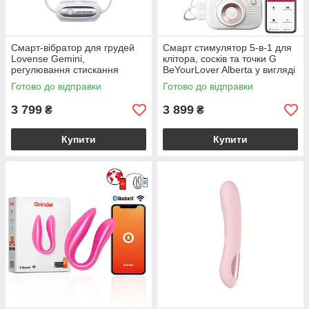
Смарт-вібратор для грудей
Смарт стимулятор 5-в-1 для
Lovense Gemini,
клітора, сосків та точки G
регулювання стискання
BeYourLover Alberta у вигляді
соска, можна носити
фотоапарата, білий
Готово до відправки
Готово до відправки
3 799
3 899
₴
₴
Купити
Купити