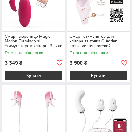
Смарт-віброяйце Magic
Смарт-стимулятор для
Motion Flamingo зі
клітора та точки G Adrien
стимулятором клітора, 3 види
Lastic Venus рожевий
вправ Кегеля
Готово до відправки
Готово до відправки
3 349
3 500
₴
₴
Купити
Купити