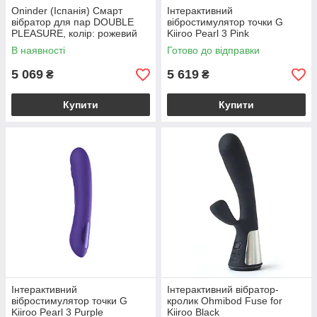
Oninder (Іспанія) Смарт
Інтерактивний
вібратор для пар DOUBLE
вібростимулятор точки G
PLEASURE, колір: рожевий
Kiiroo Pearl 3 Pink
Oninder (Іспанія)
В наявності
Готово до відправки
5 069
5 619
₴
₴
Купити
Купити
Інтерактивний
Інтерактивний вібратор-
вібростимулятор точки G
кролик Ohmibod Fuse for
Kiiroo Pearl 3 Purple
Kiiroo Black