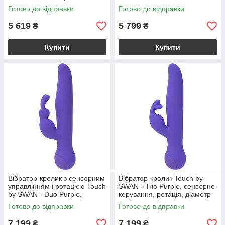
Готово до відправки
Готово до відправки
5 619
5 799
₴
₴
Купити
Купити
Вібратор-кролик з сенсорним
Вібратор-кролик Touch by
управлінням і ротацією Touch
SWAN - Trio Purple, сенсорне
by SWAN - Duo Purple,
керування, ротація, діаметр
глибока вібрація
3,8 см
Готово до відправки
Готово до відправки
7 199
7 199
₴
₴