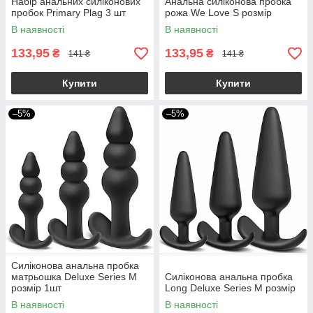
Набір анальних силіконових
Анальна силіконова пробка
пробок Primary Plag 3 шт
рожа We Love S розмір
В наявності
В наявності
133,95
133,95
₴
₴
141 ₴
141 ₴
Купити
Купити
–5%
–5%
Силіконова анальна пробка
матрьошка Deluxe Series M
Силіконова анальна пробка
розмір 1шт
Long Deluxe Series M розмір
В наявності
В наявності