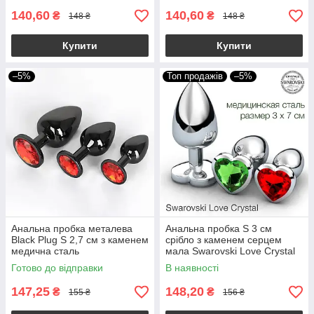
140,60
140,60
₴
₴
148 ₴
148 ₴
Купити
Купити
–5%
Топ продажів
–5%
Анальна пробка металева
Анальна пробка S 3 см
Black Plug S 2,7 см з каменем
срібло з каменем серцем
медична сталь
мала Swarovski Love Crystal
Готово до відправки
В наявності
147,25
148,20
₴
₴
155 ₴
156 ₴