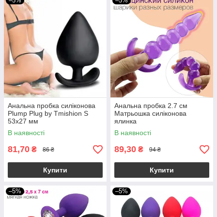
–5%
–5%
Анальна пробка силіконова
Анальна пробка 2.7 см
Plump Plug by Tmishion S
Матрьошка силіконова
53x27 мм
ялинка
В наявності
В наявності
81,70
89,30
₴
₴
86 ₴
94 ₴
Купити
Купити
–5%
–5%