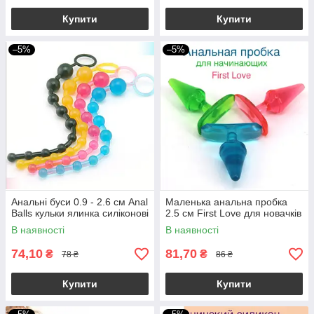
Купити
Купити
–5%
–5%
Анальні буси 0.9 - 2.6 см Anal
Маленька анальна пробка
Balls кульки ялинка силіконові
2.5 см First Love для новачків
В наявності
В наявності
74,10
81,70
₴
₴
78 ₴
86 ₴
Купити
Купити