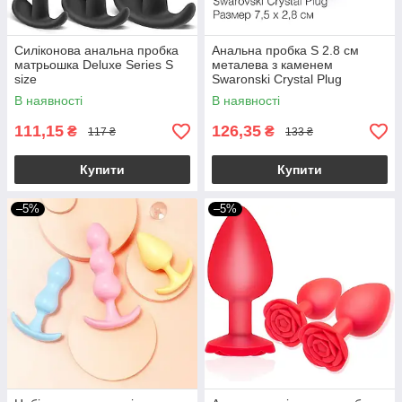
Силіконова анальна пробка
Анальна пробка S 2.8 см
матрьошка Deluxe Series S
металева з каменем
size
Swaronski Crystal Plug
медична сталь
В наявності
В наявності
111,15
126,35
₴
₴
117 ₴
133 ₴
Купити
Купити
–5%
–5%