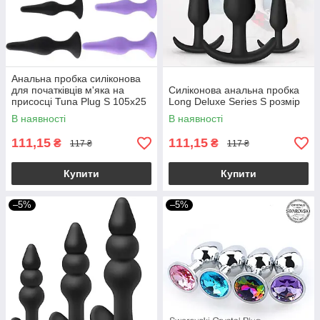
Анальна пробка силіконова
для початківців м'яка на
Силіконова анальна пробка
присосці Tuna Plug S 105x25
Long Deluxe Series S розмір
mm
В наявності
В наявності
111,15
111,15
₴
₴
117 ₴
117 ₴
Купити
Купити
–5%
–5%