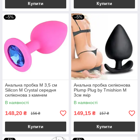
Купити
Купити
–5%
–5%
Анальна пробка М 3,5 см
Анальна пробка силіконова
Silicon M Crystal середня
Plump Plug by Tmishion M
силіконова з камнем
3см якір
В наявності
В наявності
148,20
149,15
₴
₴
156 ₴
157 ₴
Купити
Купити