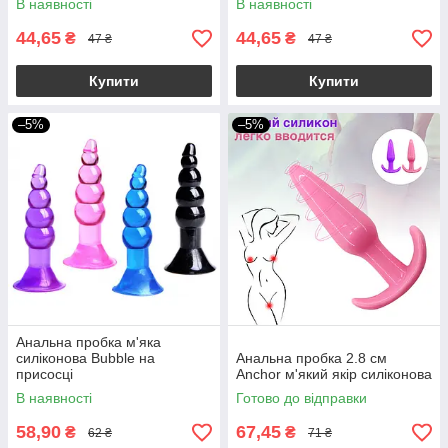
В наявності
В наявності
44,65
44,65
₴
₴
47 ₴
47 ₴
Купити
Купити
–5%
–5%
Анальна пробка м'яка
силіконова Bubble на
Анальна пробка 2.8 см
присосці
Anchor м'який якір силіконова
В наявності
Готово до відправки
58,90
67,45
₴
₴
62 ₴
71 ₴