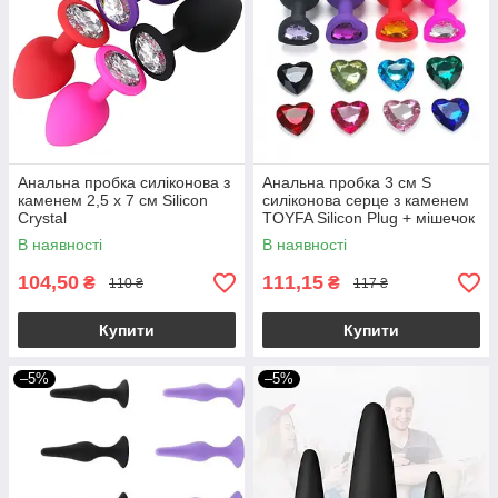
Анальна пробка силіконова з
Анальна пробка 3 см S
каменем 2,5 x 7 см Silicon
силіконова серце з каменем
Crystal
TOYFA Silicon Plug + мішечок
В наявності
В наявності
104,50
111,15
₴
₴
110 ₴
117 ₴
Купити
Купити
–5%
–5%