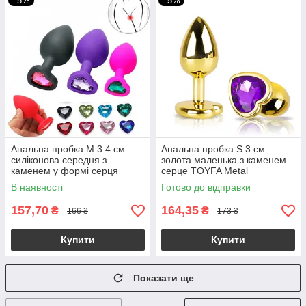
–5%
–5%
Анальна пробка М 3.4 см
Анальна пробка S 3 см
силіконова середня з
золота маленька з каменем
каменем у формі серця
серце TOYFA Metal
TOYFA Silicon Plug + мішечок
В наявності
Готово до відправки
157,70
164,35
₴
₴
166 ₴
173 ₴
Купити
Купити
Показати ще