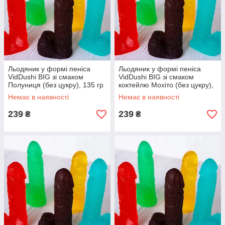
Льодяник у формі пеніса
Льодяник у формі пеніса
VidDushi BIG зі смаком
VidDushi BIG зі смаком
Полуниця (без цукру), 135 гр
коктейлю Мохіто (без цукру),
135 гр
Немає в наявності
Немає в наявності
239
239
₴
₴