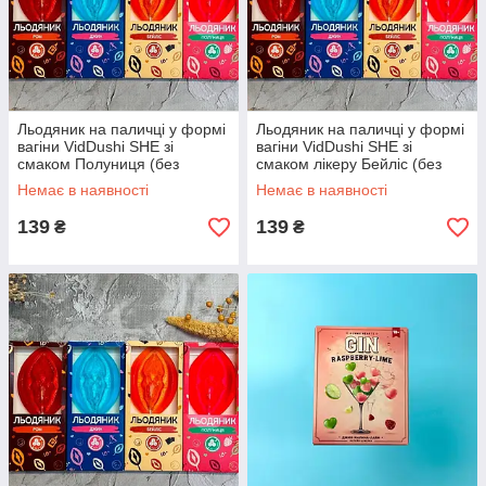
Льодяник на паличці у формі
Льодяник на паличці у формі
вагіни VidDushi SHE зі
вагіни VidDushi SHE зі
смаком Полуниця (без
смаком лікеру Бейліс (без
цукру), 17 гр
цукру), 17 гр
Немає в наявності
Немає в наявності
139
139
₴
₴