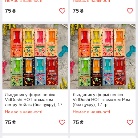
Немає в наявності
Немає в наявності
75
75
₴
₴
Льодяник у формі пеніса
Льодяник у формі пеніса
VidDushi HOT зі смаком
VidDushi HOT зі смаком Ром
лікеру Бейліс (без цукру), 17
(без цукру), 17 гр
гр
Немає в наявності
Немає в наявності
75
75
₴
₴