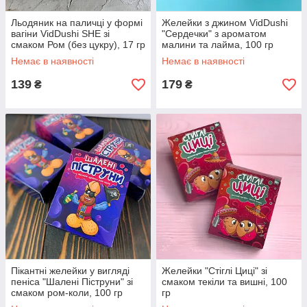
Льодяник на паличці у формі
Желейки з джином VidDushi
вагіни VidDushi SHE зі
"Сердечки" з ароматом
смаком Ром (без цукру), 17 гр
малини та лайма, 100 гр
Немає в наявності
Немає в наявності
139
179
₴
₴
Пікантні желейки у вигляді
Желейки "Стіглі Циці" зі
пеніса "Шалені Піструни" зі
смаком текіли та вишні, 100
смаком ром-коли, 100 гр
гр