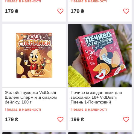
Немає в наявності
Немає в наявності
179
179
₴
₴
Желейні цукерки VidDushi
Печиво із завданнями для
Шалені Спермікі зі смаком
закоханих 18+ VidDushi
бейлісу, 100 г
Рівень 1-Початковий
Немає в наявності
Немає в наявності
179
199
₴
₴