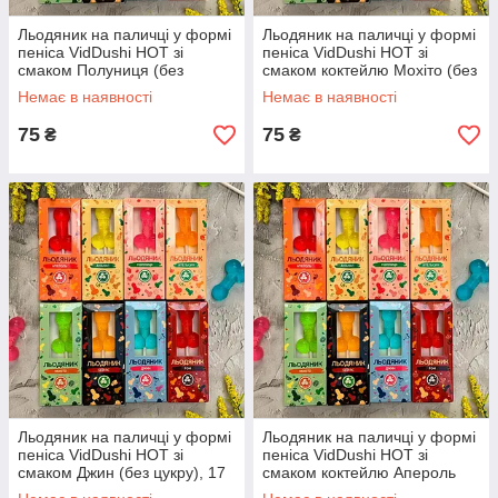
Льодяник на паличці у формі
Льодяник на паличці у формі
пеніса VidDushi HOT зі
пеніса VidDushi HOT зі
смаком Полуниця (без
смаком коктейлю Мохіто (без
цукру), 17 гр
цукру), 17 гр
Немає в наявності
Немає в наявності
75
75
₴
₴
Льодяник на паличці у формі
Льодяник на паличці у формі
пеніса VidDushi HOT зі
пеніса VidDushi HOT зі
смаком Джин (без цукру), 17
смаком коктейлю Апероль
гр
(без цукру), 17 гр