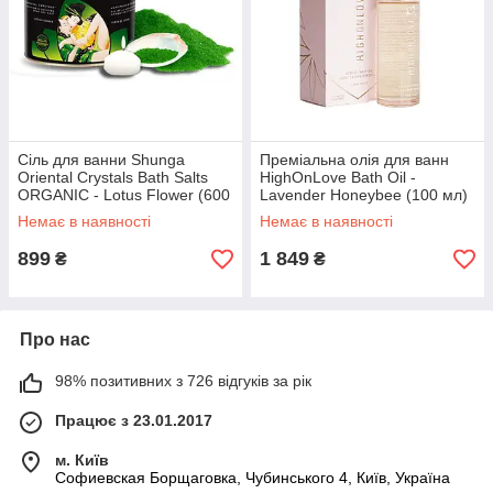
Сіль для ванни Shunga
Преміальна олія для ванн
Oriental Crystals Bath Salts
HighOnLove Bath Oil -
ORGANIC - Lotus Flower (600
Lavender Honeybee (100 мл)
г) сіль Мертвого моря
з маслом насіння конопель
Немає в наявності
Немає в наявності
899
1 849
₴
₴
Про нас
98% позитивних з 726 відгуків за рік
Працює з 23.01.2017
м. Київ
Софиевская Борщаговка, Чубинського 4, Київ, Україна