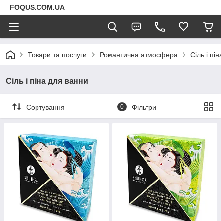
FOQUS.COM.UA
Товари та послуги
Романтична атмосфера
Сіль і пі
Сіль і піна для ванни
Сортування
0
Фільтри