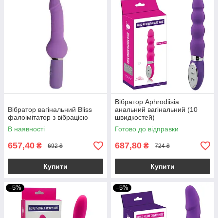
Вібратор Aphrodiisia
Вібратор вагінальний Bliss
анальний вагінальний (10
фалоімітатор з вібрацією
швидкостей)
В наявності
Готово до відправки
657,40
687,80
₴
₴
692 ₴
724 ₴
Купити
Купити
–5%
–5%