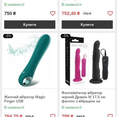
В наявності
В наявності
750
752,40
₴
₴
792 ₴
Купити
Купити
–5%
–5%
Фаллоімітатор вібратор
Жіночий вібратор Magic
чорний Дракон M 17,5 см
Finger USB
фаллос з вібрацією на
присоці
В наявності
В наявності
764,75
798
₴
₴
805 ₴
840 ₴