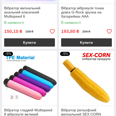
Вібратор вагінальний
Вібратор віброкуля тонка
анальний класичний
довга G-Rock зручна на
Multispeed 6
батарейках ААА
В наявності
В наявності
150,10
193,80
₴
₴
158 ₴
204 ₴
Купити
Купити
–5%
–5%
Вібратор гладкий Multispeed
Вібратор рельєфний
8 віброкуля великий
вагінальний SEX CORN