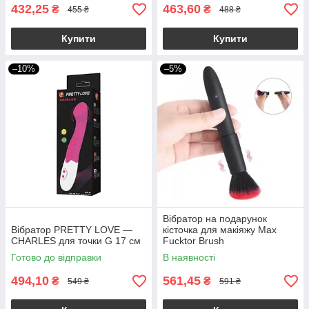
432,25
463,60
₴
₴
455 ₴
488 ₴
Купити
Купити
–10%
–5%
Вібратор на подарунок
Вібратор PRETTY LOVE —
кісточка для макіяжу Max
CHARLES для точки G 17 см
Fucktor Brush
Готово до відправки
В наявності
494,10
561,45
₴
₴
549 ₴
591 ₴