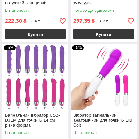
потужний глянцевий
кукурудза
В наявності
Готово до відправки
222,30
297,35
₴
₴
234 ₴
313 ₴
Купити
Купити
–5%
–5%
Вагінальний вібратор USB-
Вібратор вагінальний
DJEM для точки G 14 см
анатомічний для точки G Lilu
різна форма
Colt
В наявності
В наявності