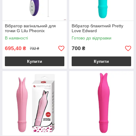
Вібратор вагінальний для
Вібратор блакитний Pretty
точки G Lilu Pheonix
Love Edward
В наявності
Готово до відправки
695,40
700
₴
₴
732 ₴
Купити
Купити