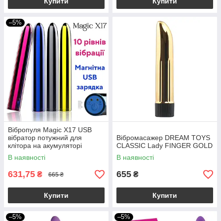
Купити
Купити
–5%
Вібропуля Magic X17 USB
вібратор потужний для
Вібромасажер DREAM TOYS
клітора на акумуляторі
CLASSIC Lady FINGER GOLD
В наявності
В наявності
631,75
655
₴
₴
665 ₴
Купити
Купити
–5%
–5%