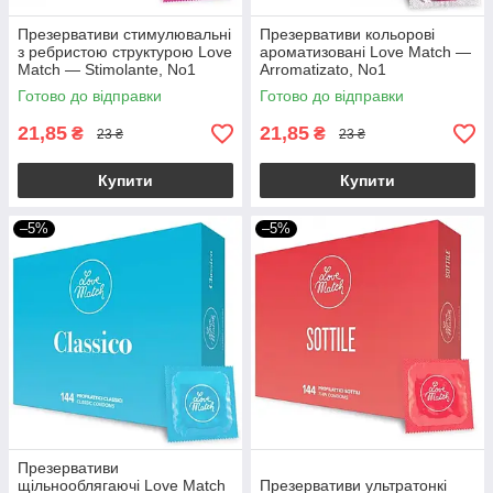
Презервативи стимулювальні
Презервативи кольорові
з ребристою структурою Love
ароматизовані Love Match —
Match — Stimolante, No1
Arromatizato, No1
Готово до відправки
Готово до відправки
21,85
21,85
₴
₴
23 ₴
23 ₴
Купити
Купити
–5%
–5%
Презервативи
щільнооблягаючі Love Match
Презервативи ультратонкі