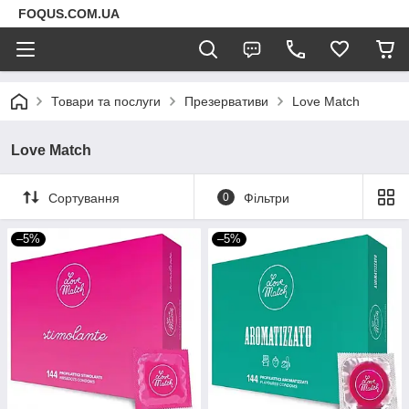
FOQUS.COM.UA
Товари та послуги
Презервативи
Love Match
Love Match
Сортування
0
Фільтри
–5%
–5%