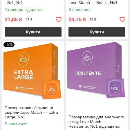
- №1, №1
Love Match — Sottile, No1
Готово до відправки
В наявності
21,85
23,75
₴
₴
23 ₴
25 ₴
Купити
Купити
–5%
Презервативи збільшеної
ширини Love Match — Extra
Large, No1
Презервативи для анального
сексу Love Match —
В наявності
Resistente, No1 підвищеної