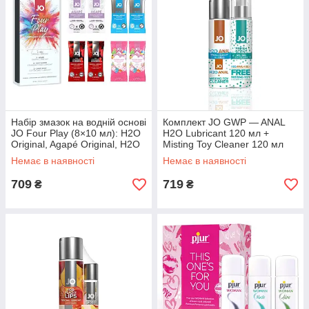
Набір змазок на водній основі
Комплект JO GWP — ANAL
JO Four Play (8×10 мл): H2O
H2O Lubricant 120 мл +
Original, Agapé Original, H2O
Misting Toy Cleaner 120 мл
Strawberry K
Немає в наявності
Немає в наявності
709
719
₴
₴