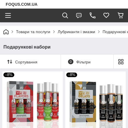
FOQUS.COM.UA
Товари та послуги
Лубриканти і змазки
Подарункові 
Подарункові набори
Сортування
0
Фільтри
–8%
–8%