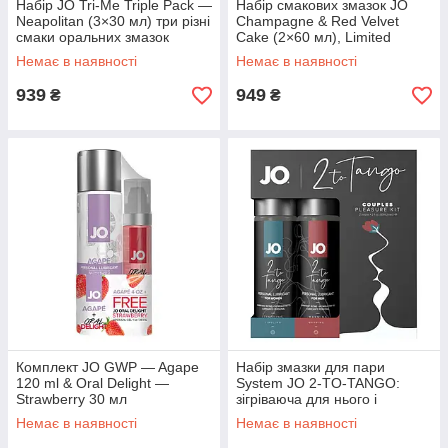
Набір JO Tri-Me Triple Pack —
Набір смакових змазок JO
Neapolitan (3×30 мл) три різні
Champagne & Red Velvet
смаки оральних змазок
Cake (2×60 мл), Limited
Edition
Немає в наявності
Немає в наявності
939
949
₴
₴
Комплект JO GWP — Agape
Набір змазки для пари
120 ml & Oral Delight —
System JO 2-TO-TANGO:
Strawberry 30 мл
зігріваюча для нього і
стимулююча для неї
Немає в наявності
Немає в наявності