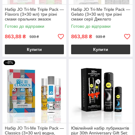
Набір JO Tri-Me Triple Pack —
Набір JO Tri-Me Triple Pack —
Flavors (3×30 мл) три різні
Gelato (3×30 мл) три різні
смаки оральних змазок
смаки серії Джелато
Готово до відправки
Готово до відправки
863,88
863,88
₴
₴
939 ₴
939 ₴
Купити
Купити
–8%
Набір JO Tri-Me Triple Pack —
Ювілейний набір лубрикантів
Classics (3×30 мл) водна,
pjur 30th Anniversary Gift Set: