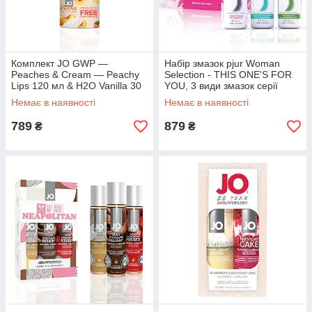
Комплект JO GWP —
Набір змазок pjur Woman
Peaches & Cream — Peachy
Selection - THIS ONE'S FOR
Lips 120 мл & H2O Vanilla 30
YOU, 3 види змазок серії
мл
Woman
Немає в наявності
Немає в наявності
789
879
₴
₴