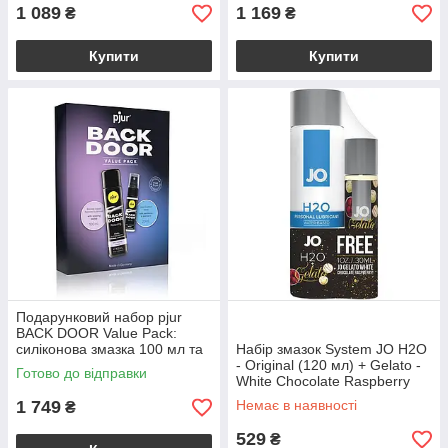
1 089
1 169
₴
₴
Купити
Купити
Подарунковий набор pjur
BACK DOOR Value Pack:
силіконова змазка 100 мл та
Набір змазок System JO H2O
розслаблювальний спрей 20
- Original (120 мл) + Gelato -
Готово до відправки
White Chocolate Raspberry
(30 мл)
1 749
Немає в наявності
₴
529
₴