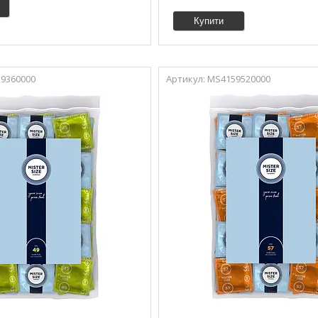
Купити
9360000
MS4159520000