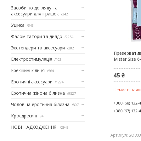
Засоби по догляду та
аксесуари для іграшок
342
Уцінка
343
Фаломітатори та дилдо
2254
Экстендери та аксесуари
282
Презерватив
Електростимуляція
Mister Size 6
102
Ерекційні кільця
564
45 ₴
Еротичні аксесуари
1294
Немає в наяв
Еротична жіноча білизна
9527
+380 (68) 132-
Чоловіча еротична білизна
807
+380 (67) 132-
Кросдресинг
4
НОВІ НАДХОДЖЕННЯ
2948
SO803