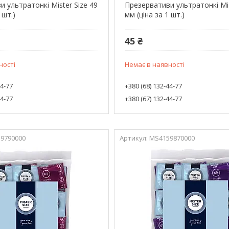
 ультратонкі Mister Size 49
Презервативи ультратонкі Mis
 шт.)
мм (ціна за 1 шт.)
45 ₴
ності
Немає в наявності
44-77
+380 (68) 132-44-77
44-77
+380 (67) 132-44-77
9790000
MS4159870000