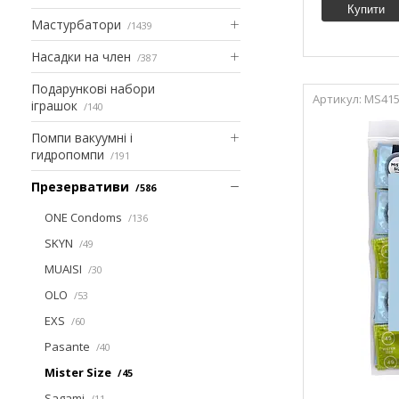
Купити
Мастурбатори
1439
Насадки на член
387
Подарункові набори
MS415
іграшок
140
Помпи вакуумні і
гидропомпи
191
Презервативи
586
ONE Condoms
136
SKYN
49
MUAISI
30
OLO
53
EXS
60
Pasante
40
Mister Size
45
Sagami
11