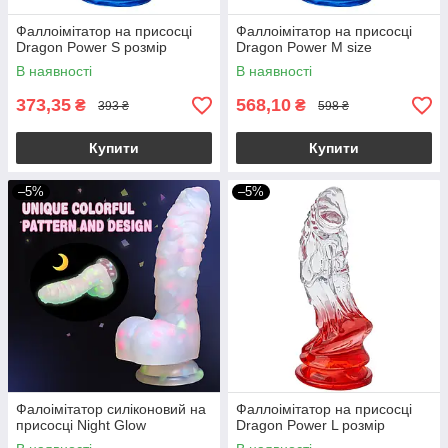
Фаллоімітатор на присосці
Фаллоімітатор на присосці
Dragon Power S розмір
Dragon Power M size
В наявності
В наявності
373,35
568,10
₴
₴
393 ₴
598 ₴
Купити
Купити
–5%
–5%
Фалоімітатор силіконовий на
Фаллоімітатор на присосці
присосці Night Glow
Dragon Power L розмір