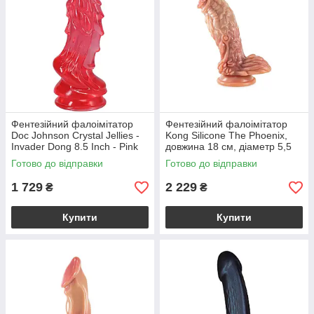
Фентезійний фалоімітатор
Фентезійний фалоімітатор
Doc Johnson Crystal Jellies -
Kong Silicone The Phoenix,
Invader Dong 8.5 Inch - Pink
довжина 18 см, діаметр 5,5
см
Готово до відправки
Готово до відправки
1 729
2 229
₴
₴
Купити
Купити