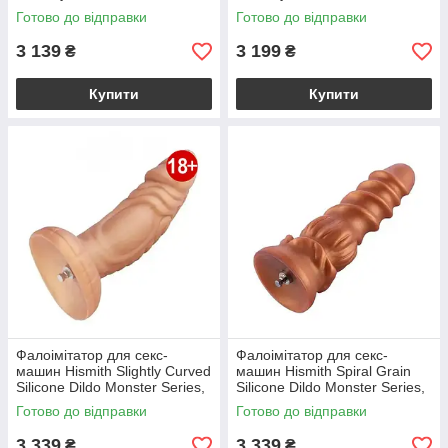
Traveler
Готово до відправки
Готово до відправки
3 139
3 199
₴
₴
Купити
Купити
Фалоімітатор для секс-
Фалоімітатор для секс-
машин Hismith Slightly Curved
машин Hismith Spiral Grain
Silicone Dildo Monster Series,
Silicone Dildo Monster Series,
кріплення KlicLok
спіральний рельєф
Готово до відправки
Готово до відправки
3 339
3 339
₴
₴