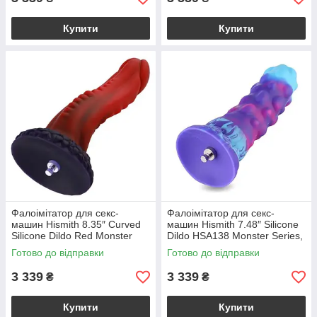
Купити
Купити
Фалоімітатор для секс-
Фалоімітатор для секс-
машин Hismith 8.35″ Curved
машин Hismith 7.48″ Silicone
Silicone Dildo Red Monster
Dildo HSA138 Monster Series,
Series, система KlicLok
система KlicLok
Готово до відправки
Готово до відправки
3 339
3 339
₴
₴
Купити
Купити