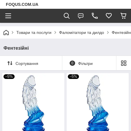
FOQUS.COM.UA
Товари та послуги
Фаломітатори та дилдо
Фентезійн
Фентезійні
Сортування
0
Фільтри
–5%
–5%