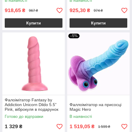
В наявності
В наявності
918,65
925,30
₴
₴
967 ₴
974 ₴
Купити
Купити
–5%
Фалоімітатор Fantasy by
Addiction Unicorn Dildo 5.5”
Фаллоімітатор на присосці
Pink, віброкуля в подарунок
Magic Hero
Готово до відправки
В наявності
1 329
1 519,05
₴
₴
1 599 ₴