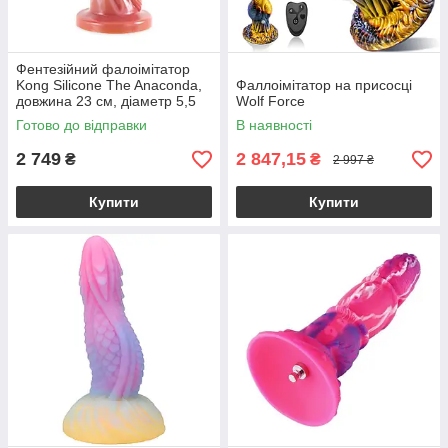
Фентезійний фалоімітатор
Kong Silicone The Anaconda,
Фаллоімітатор на присосці
довжина 23 см, діаметр 5,5
Wolf Force
см
Готово до відправки
В наявності
2 749
2 847,15
₴
₴
2 997 ₴
Купити
Купити