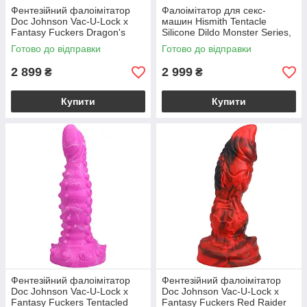
Фентезійний фалоімітатор
Фалоімітатор для секс-
Doc Johnson Vac-U-Lock x
машин Hismith Tentacle
Fantasy Fuckers Dragon's
Silicone Dildo Monster Series,
Tongue
KlicLok та присоска
Готово до відправки
Готово до відправки
2 899
2 999
₴
₴
Купити
Купити
Фентезійний фалоімітатор
Фентезійний фалоімітатор
Doc Johnson Vac-U-Lock x
Doc Johnson Vac-U-Lock x
Fantasy Fuckers Tentacled
Fantasy Fuckers Red Raider