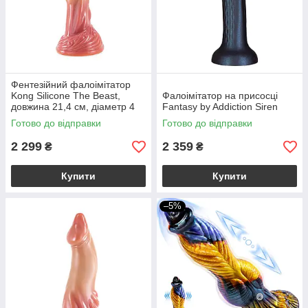
Фентезійний фалоімітатор
Kong Silicone The Beast,
Фалоімітатор на присосці
довжина 21,4 см, діаметр 4
Fantasy by Addiction Siren
см
Готово до відправки
Готово до відправки
2 299
2 359
₴
₴
Купити
Купити
–5%