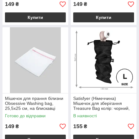
149
149
₴
₴
Купити
Купити
Мішечок для прання білизни
Satisfyer (Німеччина)
Obsessive Washing bag,
Мішечок для зберігання
25,5х25 см, на блискавці
Treasure Bag колір: чорний,
розмір: L Satisfyer
Готово до відправки
В наявності
(Німеччина)
149
155
₴
₴