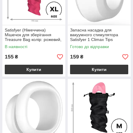
Satisfyer (Німеччина)
Запасна насадка для
Мішечок для зберігання
вакуумного стимулятора
Treasure Bag колір: рожевий,
Satisfyer 1 Climax Tips
розмір: XL Satisfyer
В наявності
Готово до відправки
(Німеччина)
155
159
₴
₴
Купити
Купити