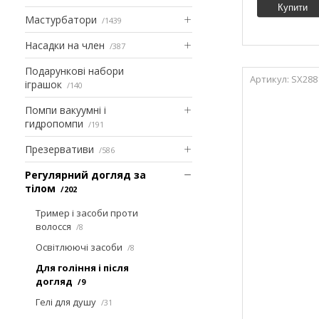
Купити
Мастурбатори
1439
Насадки на член
387
Подарункові набори
SX288
іграшок
140
Помпи вакуумні і
гидропомпи
191
Презервативи
586
Регулярний догляд за
тілом
202
Тример і засоби проти
волосся
8
Освітлюючі засоби
8
Для гоління і після
догляд
9
Гелі для душу
31