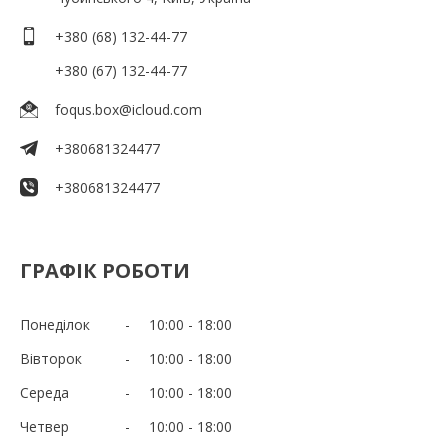
+380 (68) 132-44-77
+380 (67) 132-44-77
foqus.box@icloud.com
+380681324477
+380681324477
ГРАФІК РОБОТИ
Понеділок
10:00
18:00
Вівторок
10:00
18:00
Середа
10:00
18:00
Четвер
10:00
18:00