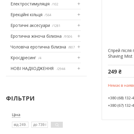
Електростимуляція
102
Ерекційні кільця
564
Еротичні аксесуари
1281
Еротична жіноча білизна
9506
Чоловіча еротична білизна
807
Спрей після 
Shaving Mist
Кросдресинг
4
НОВІ НАДХОДЖЕННЯ
2944
249 ₴
Немає в наяв
ФІЛЬТРИ
+380 (68) 132-
+380 (67) 132-
Ціна