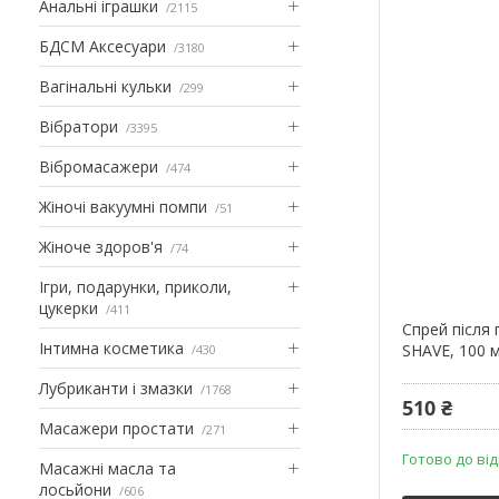
Анальні іграшки
2115
БДСМ Аксесуари
3180
Вагінальні кульки
299
Вібратори
3395
Вібромасажери
474
Жіночі вакуумні помпи
51
Жіноче здоров'я
74
Ігри, подарунки, приколи,
цукерки
411
Спрей після 
Інтимна косметика
SHAVE, 100 м
430
Лубриканти і змазки
1768
510 ₴
Масажери простати
271
Готово до ві
Масажні масла та
лосьйони
606