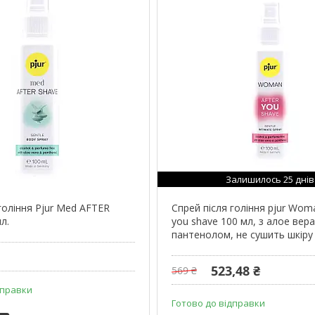
Залишилось 25 днів
гоління Pjur Med AFTER
Спрей після гоління pjur Wom
л.
you shave 100 мл, з алое вера
пантенолом, не сушить шкіру
523,48 ₴
569 ₴
дправки
Готово до відправки