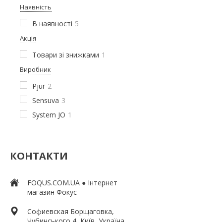
Наявність
В наявності
5
Акція
Товари зі знижками
1
Виробник
Pjur
2
Sensuva
3
System JO
1
КОНТАКТИ
FOQUS.COM.UA ● Інтернет
магазин Фокус
Софиевская Борщаговка,
Чубинського 4, Київ, Україна