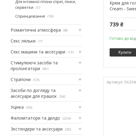
Для інтимної гігієни спреї, пінки,
Крем для гол
серветки
37
Cream - Swee
Спринцювання
109
739 ₴
Романтична атмосфера
88
Готово до ві
Секс ляльки
77
Секс машини та аксесуари
151
Купити
Стимулюючі засоби та
пролонгатори
901
Страпони
576
SX254
Засоби по догляду та
аксесуари для іграшок
342
Уцінка
342
Фаломітатори та дилдо
2254
Экстендери та аксесуари
282