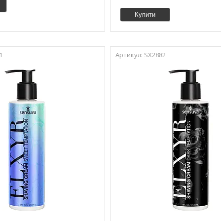
Купити
1
SX2882