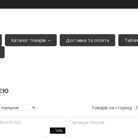
Каталог товарів
Доставка та оплата
Табли
ІЄЮ
-051315 FQS
SO2344
–10%