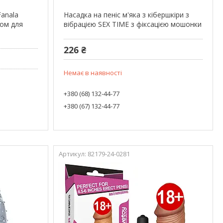
Fanala
Насадка на пеніс м'яка з кібершкіри з
ром для
вібрацією SEX TIME з фіксацією мошонки
226 ₴
Немає в наявності
+380 (68) 132-44-77
+380 (67) 132-44-77
82179-24-0281