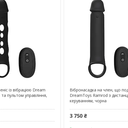
еніс із вібрацією Dream
Вібронасадка на член, що п
 та пультом управління,
DreamToys Ramrod з дистанц
керуванням, чорна
3 750 ₴