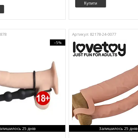
Купити
1878
82178-24-0077
–5%
алишилось 25 днів
Залишилось 25 днів