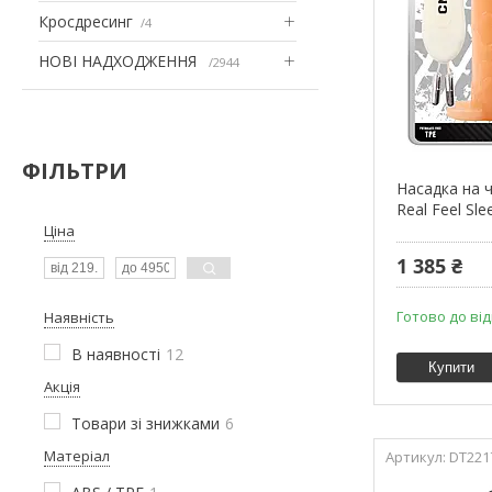
Кросдресинг
4
НОВІ НАДХОДЖЕННЯ
2944
ФІЛЬТРИ
Насадка на ч
Real Feel Sle
Ціна
1 385 ₴
Готово до ві
Наявність
В наявності
12
Купити
Акція
Товари зі знижками
6
Матеріал
DT221