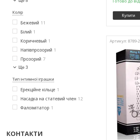
Ще 8
Готово до ві
Колір
Купити
Бежевий
11
Білий
1
Коричневый
1
8789-2
Напівпрозорий
1
Прозорий
7
Ще 3
Тип інтимної іграшки
Ерекційне кільце
1
Насадка на статевий член
12
Фалоімітатор
1
КОНТАКТИ