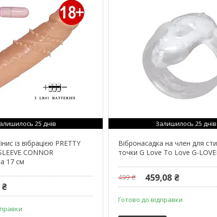
алишилось 25 днів
Залишилось 25 днів
інис із вібрацією PRETTY
Вібронасадка на член для сти
 SLEEVE CONNOR
точки G Love To Love G-LOVE
а 17 см
459,08 ₴
499 ₴
 ₴
Готово до відправки
дправки