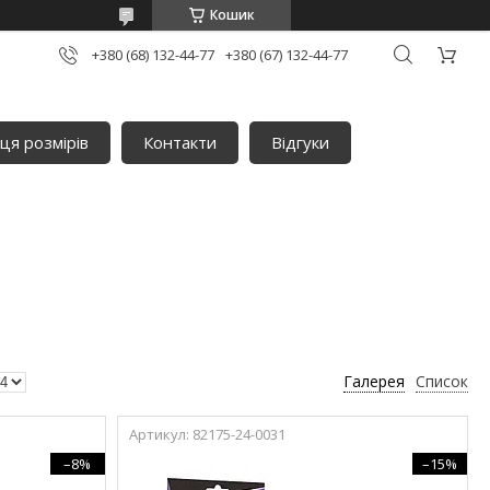
Кошик
+380 (68) 132-44-77
+380 (67) 132-44-77
ця розмірів
Контакти
Відгуки
Галерея
Список
82175-24-0031
–8%
–15%