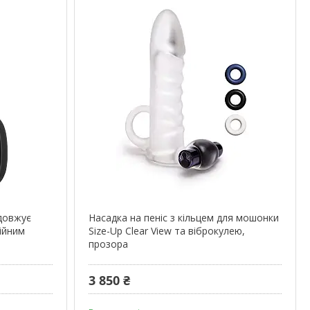
одовжує
Насадка на пеніс з кільцем для мошонки
ійним
Size-Up Clear View та віброкулею,
прозора
3 850 ₴