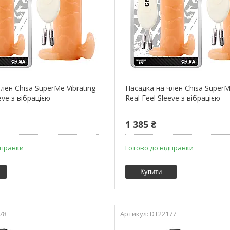
лен Chisa SuperMe Vibrating
Насадка на член Chisa SuperMe
eve з вібрацією
Real Feel Sleeve з вібрацією
1 385 ₴
дправки
Готово до відправки
Купити
78
DT22177