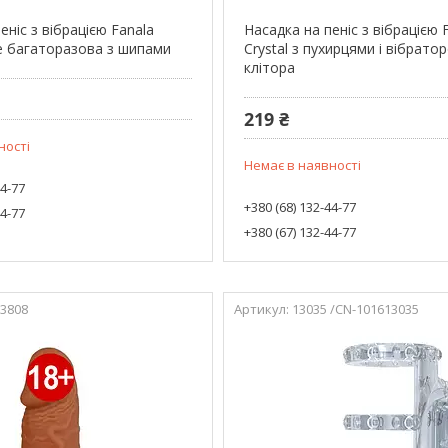
еніс з вібрацією Fanala
Насадка на пеніс з вібрацією 
ve багаторазова з шипами
Crystal з пухирцями і вібрато
клітора
219 ₴
ності
Немає в наявності
44-77
+380 (68) 132-44-77
44-77
+380 (67) 132-44-77
-3808
13035 /CN-101613035