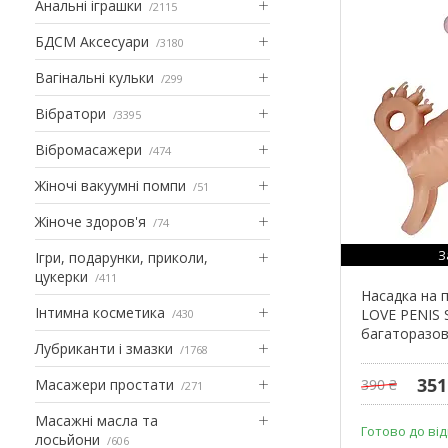
Анальні іграшки
2115
БДСМ Аксесуари
3180
Вагінальні кульки
299
Вібратори
3395
Вібромасажери
474
Жіночі вакуумні помпи
51
Жіноче здоров'я
74
З
Ігри, подарунки, приколи,
цукерки
411
Насадка на п
Інтимна косметика
LOVE PENIS
430
багаторазов
Лубриканти і змазки
1768
351
Масажери простати
390 ₴
271
Масажні масла та
Готово до ві
лосьйони
606