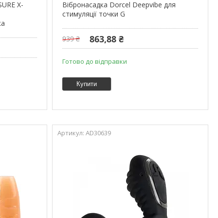
SURE X-
Вібронасадка Dorcel Deepvibe для
стимуляції точки G
ка
863,88 ₴
939 ₴
Готово до відправки
Купити
AD30639