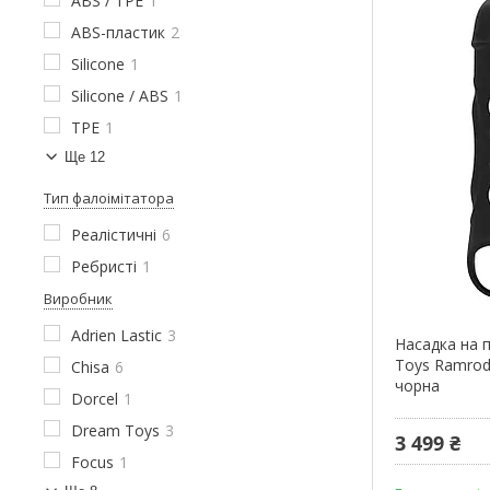
ABS / TPE
1
ABS-пластик
2
Silicone
1
Silicone / ABS
1
TPE
1
Ще 12
Тип фалоімітатора
Реалістичні
6
Ребристі
1
Виробник
Adrien Lastic
3
Насадка на п
Toys Ramrod
Chisa
6
чорна
Dorcel
1
Dream Toys
3
3 499 ₴
Focus
1