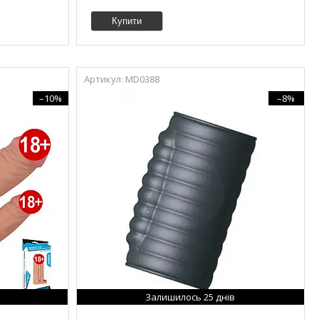
Купити
MD0388
–10%
–8%
Залишилось 25 днів