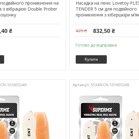
 подвійного проникнення на
Насадка на пеніс Lovetoy PLE
 з вібрацією Double Prober
TENDER 5 см для подвійного
 мошонку
проникнення з кібершкіри мʼя
,40 ₴
832,50 ₴
925 ₴
Готово до відправки
Купити
/CN-101655349
55349/CN-101655349