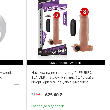
Залишилось 25 днів
муляції
Насадка на пеніс Lovetoy PLESURE X-
R
TENDER + 3,5 см (на пеніс 12-15 см) з
кібершкіри з вібрацією з фіксацією
625,60 ₴
736 ₴
Готово до відправки