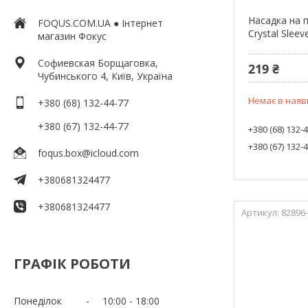
Насадка на п
FOQUS.COM.UA ● Інтернет
Crystal Slee
магазин Фокус
Софиевская Борщаговка,
219 ₴
Чубинського 4, Київ, Україна
Немає в наяв
+380 (68) 132-44-77
+380 (67) 132-44-77
+380 (68) 132-
+380 (67) 132-
foqus.box@icloud.com
+380681324477
+380681324477
82896
ГРАФІК РОБОТИ
Понеділок
10:00
18:00