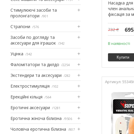
Насадка для
член анальна
Стимулюючі засоби та
фіксація за
пролонгатори
901
Страпони
576
695
732 ₴
Засоби по догляду та
аксесуари для іграшок
В наявності
342
Уцінка
342
Купити
Фаломітатори та дилдо
2254
Экстендери та аксесуари
282
55349
Електростимуляція
102
Ерекційні кільця
564
Еротичні аксесуари
1281
Еротична жіноча білизна
9506
Чоловіча еротична білизна
807