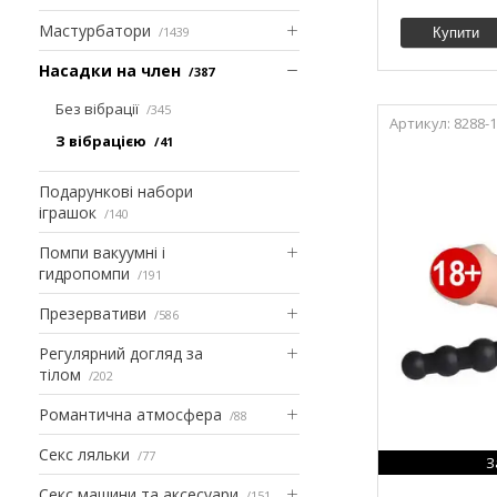
Мастурбатори
1439
Купити
Насадки на член
387
Без вібрації
345
8288-
З вібрацією
41
Подарункові набори
іграшок
140
Помпи вакуумні і
гидропомпи
191
Презервативи
586
Регулярний догляд за
тілом
202
Романтична атмосфера
88
Секс ляльки
77
З
Секс машини та аксесуари
151