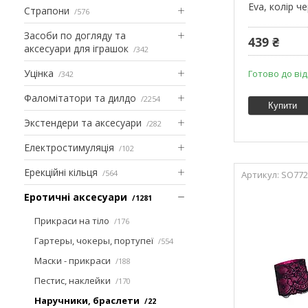
Eva, колір ч
Страпони
576
Засоби по догляду та
439 ₴
аксесуари для іграшок
342
Уцінка
Готово до ві
342
Фаломітатори та дилдо
2254
Купити
Экстендери та аксесуари
282
Електростимуляція
102
Ерекційні кільця
564
SO772
Еротичні аксесуари
1281
Прикраси на тіло
176
Гартеры, чокеры, портупеї
554
Маски - прикраси
188
Пестис, наклейки
170
Наручники, браслети
22