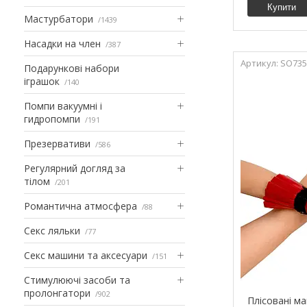
Купити
Мастурбатори
1439
Насадки на член
387
SO735
Подарункові набори
іграшок
140
Помпи вакуумні і
гидропомпи
191
Презервативи
586
Регулярний догляд за
тілом
201
Романтична атмосфера
88
Секс ляльки
77
Секс машини та аксесуари
151
Стимулюючі засоби та
пролонгатори
902
Плісовані ма