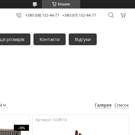
Кошик
+380 (68) 132-44-77
+380 (67) 132-44-77
ця розмірів
Контакти
Відгуки
Галерея
Список
SO8510
–8%