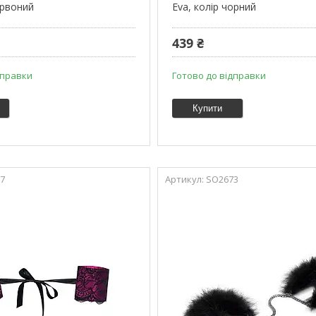
ервоний
Eva, колір чорний
439 ₴
дправки
Готово до відправки
Купити
7
SO2673