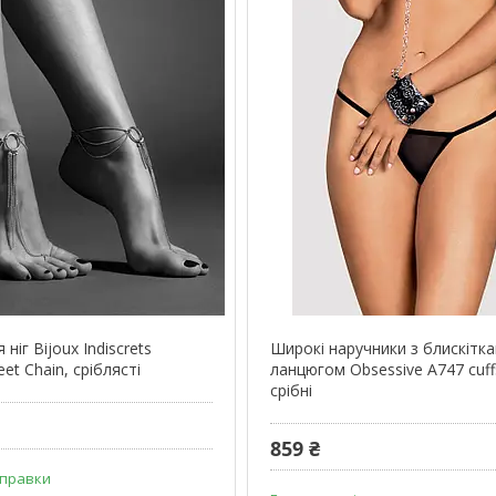
ніг Bijoux Indiscrets
Широкі наручники з блискітк
eet Chain, сріблясті
ланцюгом Obsessive A747 cuff
срібні
859 ₴
дправки