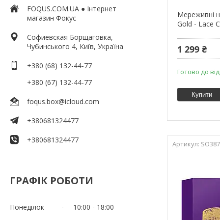
FOQUS.COM.UA ● Інтернет
Мереживні н
магазин Фокус
Gold - Lace C
Софиевская Борщаговка,
Чубинського 4, Київ, Україна
1 299 ₴
+380 (68) 132-44-77
Готово до ві
+380 (67) 132-44-77
Купити
foqus.box@icloud.com
+380681324477
+380681324477
SO387
ГРАФІК РОБОТИ
Понеділок
10:00
18:00