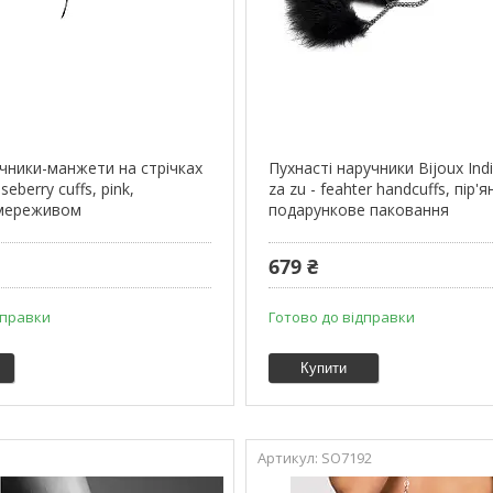
учники-манжети на стрічках
Пухнасті наручники Bijoux Indi
eberry cuffs, pink,
za zu - feahter handcuffs, пір'ян
 мереживом
подарункове паковання
679 ₴
дправки
Готово до відправки
Купити
SO7192