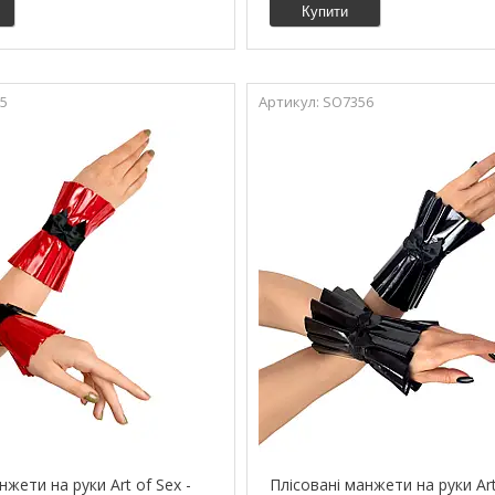
Купити
5
SO7356
нжети на руки Art of Sex -
Плісовані манжети на руки Art