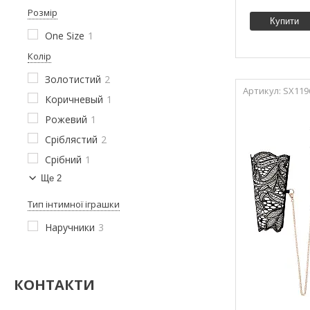
Розмір
Купити
One Size
1
Колір
Золотистий
2
SX119
Коричневый
1
Рожевий
1
Сріблястий
2
Срібний
1
Ще 2
Тип інтимної іграшки
Наручники
3
КОНТАКТИ