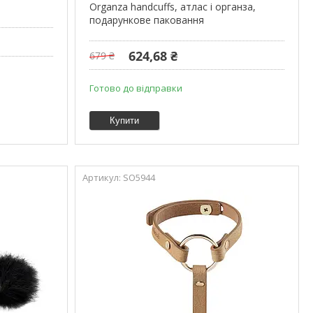
Organza handcuffs, атлас і органза,
подарункове паковання
624,68 ₴
679 ₴
Готово до відправки
Купити
SO5944