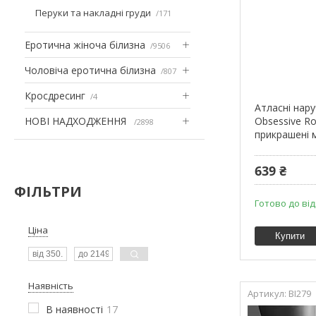
Перуки та накладні груди
171
Еротична жіноча білизна
9506
Чоловіча еротична білизна
807
Кросдресинг
4
Атласні нар
НОВІ НАДХОДЖЕННЯ
Obsessive Ros
2898
прикрашені
639 ₴
ФІЛЬТРИ
Готово до ві
Ціна
Купити
Наявність
BI279
В наявності
17