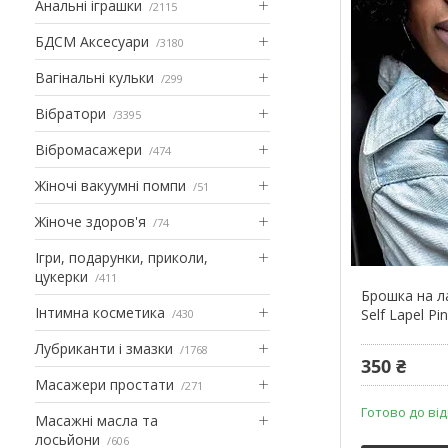
Анальні іграшки
2115
БДСМ Аксесуари
3180
Вагінальні кульки
299
Вібратори
3395
Вібромасажери
474
Жіночі вакуумні помпи
51
Жіноче здоров'я
74
Ігри, подарунки, приколи,
цукерки
411
Брошка на ла
Інтимна косметика
Self Lapel Pi
430
Лубриканти і змазки
1768
350 ₴
Масажери простати
271
Готово до ві
Масажні масла та
лосьйони
606