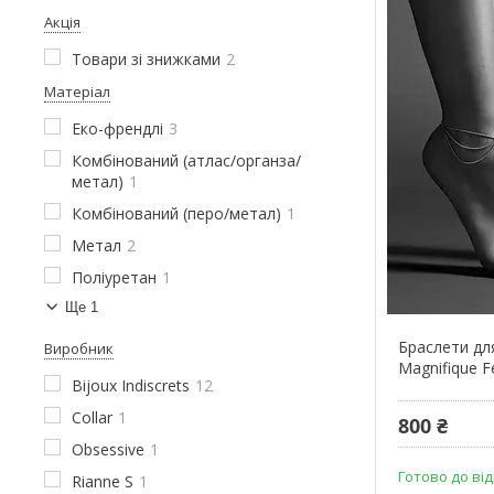
Акція
Товари зі знижками
2
Матеріал
Еко-френдлі
3
Комбінований (атлас/органза/
метал)
1
Комбінований (перо/метал)
1
Метал
2
Поліуретан
1
Ще 1
Браслети для 
Виробник
Magnifique F
Bijoux Indiscrets
12
Collar
1
800 ₴
Obsessive
1
Готово до ві
Rianne S
1