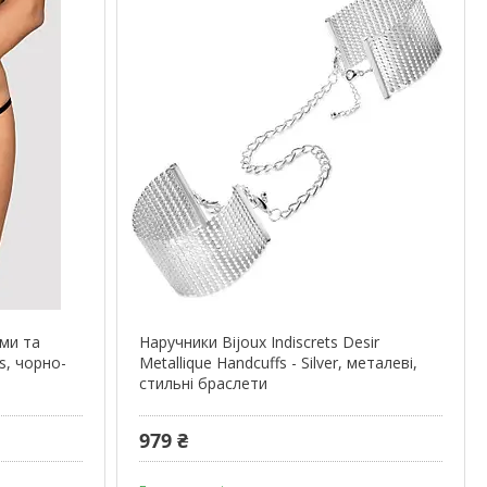
ами та
Наручники Bijoux Indiscrets Desir
s, чорно-
Metallique Handcuffs - Silver, металеві,
стильні браслети
979 ₴