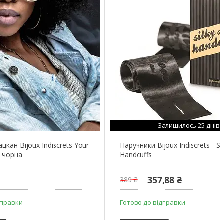
Залишилось 25 днів
цкан Bijoux Indiscrets Your
Наручники Bijoux Indiscrets - S
n чорна
Handcuffs
357,88 ₴
389 ₴
дправки
Готово до відправки