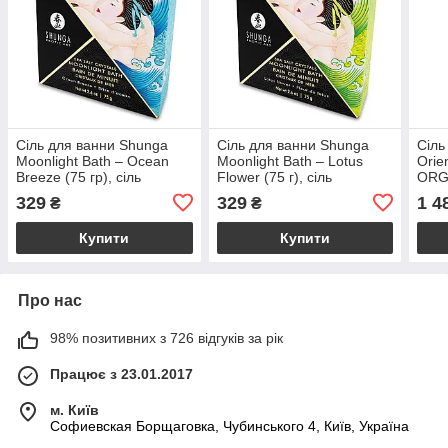
Сіль для ванни Shunga
Сіль для ванни Shunga
Сіль
Moonlight Bath – Ocean
Moonlight Bath – Lotus
Orie
Breeze (75 гр), сіль
Flower (75 г), сіль
ORGA
Мертвого моря,
Мертвого моря,
(500
329
329
1 4
₴
₴
ароматичні олії
ароматичні олії
Купити
Купити
Про нас
98% позитивних з 726 відгуків за рік
Працює з 23.01.2017
м. Київ
Софиевская Борщаговка, Чубинського 4, Київ, Україна