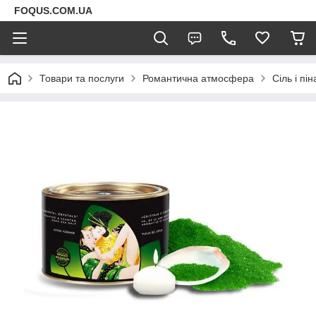
FOQUS.COM.UA
Товари та послуги
Романтична атмосфера
Сіль і пі