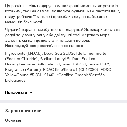
Ця розкішна сіль подарує вам найкращі моменти як разом із
коханим, так і на самоті. Дозвольте бульбашкам пестити вашу
шкіру, роблячи її м'якою і привабливою для найкращих
моментів близькості.
Чудовий варіант незабутнього подарунка! Як використовувати:
додайте у ванну одну або дві мушлі солі Мертвого моря.
Запаліть свічку і дозвольте їй плавати по воді.
Насолоджуйтеся розслаблюючою ванною!
Ingredients (I.N.C.I.): Dead Sea Salt/Sel de la mer morte
(Sodium Chloride), Sodium Lauryl Sulfate, Sodium
Dodecylbenzene Sulfonate, Glycerin USP/ Glycérine USP*,
Fragrance (Parfum), FD&C Blue/Bleu #1 (CI 42090), FD&C
Yellow/Jaune #5 (CI 19140). *Certified Organic/Certifiés
biologiques.
Приховати
Характеристики
Основні