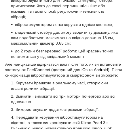
використовувати його для точкової стимуляції клітора,
притискаючи його до своєї перлини щільніше або
ніжніше, і в такий спосіб регулюючи інтенсивність
вібрації;
вібростимулятором легко керувати однією кнопкою;
гладенький стовбур дає змогу вводити ту довжину, яка
вам подобається: максимальна ввідна довжина 13 см,
максимальний діаметр 3,65 см;
до 2 годин безперервної роботи: цей красень точно
не втомиться у відповідальний момент!
Але найцікавіше відкриється вам після того, як ви встановите
застосунок FeelConnect (доступний для
iOs
та
Android
). Після
синхронізації вібростимулятора зі смартфоном ви зможете:
Керувати іграшкою в реальному часі, створюючи
власні режими вібрації.
Вмикати і вимикати всі три мотори почергово або всі
одночасно.
Використовувати додаткові режими вібрації.
Передавати керування вібростимулятором на
відстані, а також синхронізувати свій Kiiroo Pearl 3 з
будь-якою іншою інтерактивною іграшкою Kiiroo, щоб