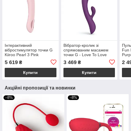
Інтерактивний
Вібратор-кролик зі
Пуль
вібростимулятор точки G
спрямованим масажем
Fun 
Kiiroo Pearl 3 Pink
точки G - Love To Love
Purp
Bunny&Clyde - Purple Rain
5 619
3 469
2 4
₴
₴
Купити
Купити
Акційні пропозиції та новинки
–8%
–8%