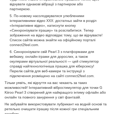
відчувати однакові вібрації з партнером або
партнеркою.
По-новому насолоджуватися улюбленими
інтерактивними відео ХХХ: достатньо зайти в розділ
«Інтерактивне відео», натиснути кнопку
«Синхронізувати іграшку» та розслабитися. Тепер
зображення на відео відповідає тому, що ви відчуваєте!
Список сайтів можна знайти на офіційному порталі
connect2feel.com.
Синхронізувати свій Pearl 3 з платформами для
вебкаму, онлайн-іграми для дорослих, а також
окулярами віртуальної реальності — цей стимулятор
справді найтехнологічніша іграшка для кіберсексу!
Перелік сайтів для веб-камери та інструкції з
підключення розміщено на сайті connect2feel.com.
Тільки уявіть, які відчуття на вас чекають за таких
можливостей! Інтерактивний вібростимулятор для точки G
Kiiroo Pearl 3 створений для найкращого інтиму офлайн або
онлайн та повного занурення у світ фантазій.
Не забувайте використовувати лубрикант на водній основі та
ретельно очищати іграшку після кожної гри спеціальним
засобом.