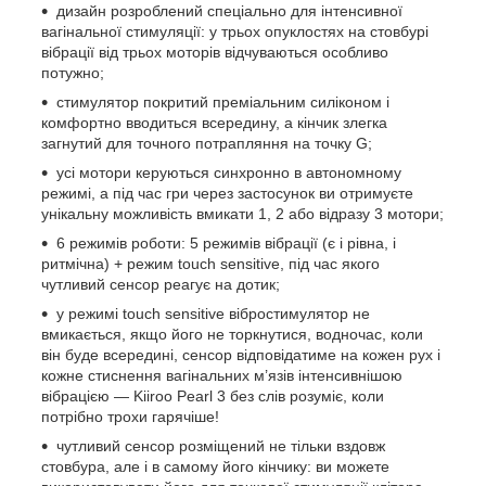
дизайн розроблений спеціально для інтенсивної
вагінальної стимуляції: у трьох опуклостях на стовбурі
вібрації від трьох моторів відчуваються особливо
потужно;
стимулятор покритий преміальним силіконом і
комфортно вводиться всередину, а кінчик злегка
загнутий для точного потрапляння на точку G;
усі мотори керуються синхронно в автономному
режимі, а під час гри через застосунок ви отримуєте
унікальну можливість вмикати 1, 2 або відразу 3 мотори;
6 режимів роботи: 5 режимів вібрації (є і рівна, і
ритмічна) + режим touch sensitive, під час якого
чутливий сенсор реагує на дотик;
у режимі touch sensitive вібростимулятор не
вмикається, якщо його не торкнутися, водночас, коли
він буде всередині, сенсор відповідатиме на кожен рух і
кожне стиснення вагінальних м’язів інтенсивнішою
вібрацією — Kiiroo Pearl 3 без слів розуміє, коли
потрібно трохи гарячіше!
чутливий сенсор розміщений не тільки вздовж
стовбура, але і в самому його кінчику: ви можете