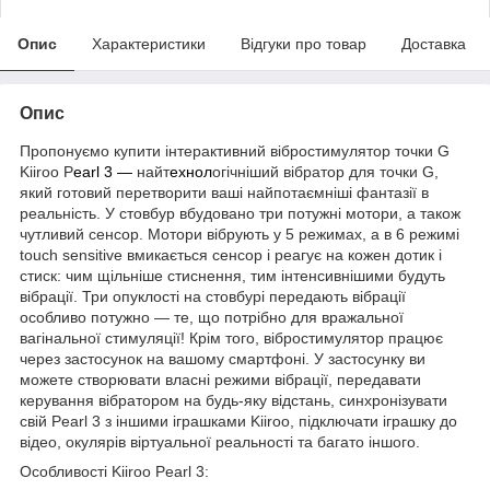
Опис
Характеристики
Відгуки про товар
Доставка
Опис
Пропонуємо купити інтерактивний вібростимулятор точки G
Kiiroo P
earl 3 —
найт
ехнол
огічніший вібратор для точки G,
який готовий перетворити ваші найпотаємніші фантазії в
реальність. У стовбур вбудовано три потужні мотори, а також
чутливий сенсор. Мотори вібрують у 5 режимах, а в 6 режимі
touch sensitive вмикається сенсор і реагує на кожен дотик і
стиск: чим щільніше стиснення, тим інтенсивнішими будуть
вібрації. Три опуклості на стовбурі передають вібрації
особливо потужно — те, що потрібно для вражальної
вагінальної стимуляції! Крім того, вібростимулятор працює
через застосунок на вашому смартфоні. У застосунку ви
можете створювати власні режими вібрації, передавати
керування вібратором на будь-яку відстань, синхронізувати
свій Pearl 3 з іншими іграшками Kiiroo, підключати іграшку до
відео, окулярів віртуальної реальності та багато іншого.
Особливості Kiiroo Pearl 3: