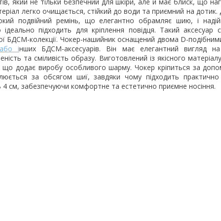
ів, який не тільки безпечний для шкіри, але й має блиск, що на
теріал легко очищається, стійкий до води та приємний на дотик.
окий подвійний ремінь, що елегантно обрамляє шию, і надій
 ідеально підходить для кріплення повідця. Такий аксесуар 
ї БДСМ-колекції. Чокер-нашийник оснащений двома D-подібними
 або і
нших БДСМ-аксесуарів. Він має елегантний вигляд на
ність та сміливість образу. Виготовлений із якісного матеріал
, що додає виробу особливого шарму. Чокер кріпиться за доп
улюється за обсягом шиї, завдяки чому підходить практично
 4 см, забезпечуючи комфортне та естетично приємне носіння.