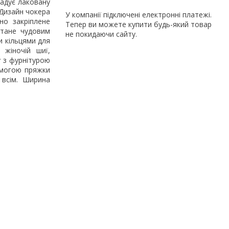
гадує лаковану
 Дизайн чокера
У компанії підключені електронні платежі.
но закріплене
Тепер ви можете купити будь-який товар
стане чудовим
не покидаючи сайту.
 кільцями для
 жіночій шиї,
у з фурнітурою
омогою пряжки
 всім. Ширина