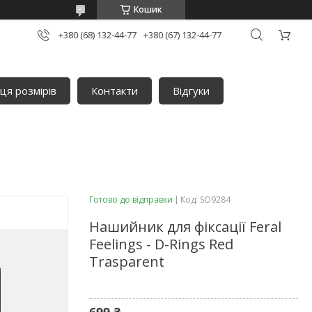
Кошик
+380 (68) 132-44-77
+380 (67) 132-44-77
ця розмірів
Контакти
Відгуки
Готово до відправки
Код:
SO9284
Нашийник для фіксації Feral
Feelings - D-Rings Red
Trasparent
699 ₴