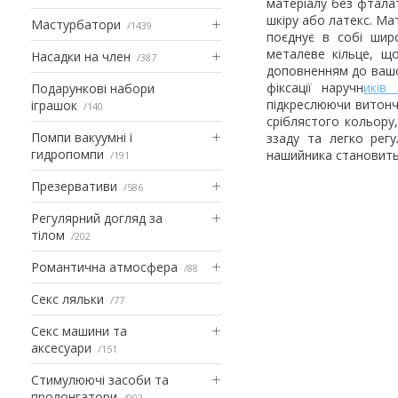
матеріалу без фталат
шкіру або латекс. Ма
Мастурбатори
1439
поєднує в собі шир
металеве кільце, що
Насадки на член
387
доповненням до вашо
фіксації наручн
иків
Подарункові набори
підкреслюючи витонче
іграшок
140
сріблястого кольору
Помпи вакуумні і
ззаду та легко рег
гидропомпи
нашийника становить
191
Презервативи
586
Регулярний догляд за
тілом
202
Романтична атмосфера
88
Секс ляльки
77
Секс машини та
аксесуари
151
Стимулюючі засоби та
пролонгатори
902