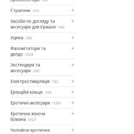
Страпони
576
Засоби по догляду та
аксесуари для іграшок
342
Уцінка
343
Фаломітатори та
дилдо
2254
Экстендери та
аксесуари
282
Електростимуляція
102
Ерекційні кільця
564
Еротичні аксесуари
1294
Еротична жіноча
білизна
9527
Чоловіча еротична