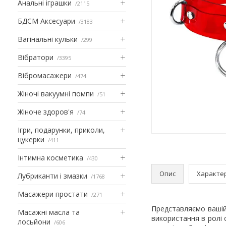
Анальні іграшки
2115
БДСМ Аксесуари
3183
Вагінальні кульки
299
Вібратори
3395
Вібромасажери
474
Жіночі вакуумні помпи
51
Жіноче здоров'я
74
Ігри, подарунки, приколи,
цукерки
411
Інтимна косметика
430
Опис
Характе
Лубриканти і змазки
1768
Масажери простати
271
Представляємо вашій 
Масажні масла та
використання в ролі 
лосьйони
606