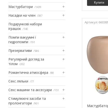
Купити
Мастурбатори
1439
Насадки на член
387
6603B
Подарункові набори
іграшок
140
Помпи вакуумні і
гидропомпи
191
Презервативи
586
Регулярний догляд за
тілом
202
Романтична атмосфера
88
Секс ляльки
77
Секс машини та аксесуари
151
Стимулюючі засоби та
пролонгатори
901
Мастурбатор