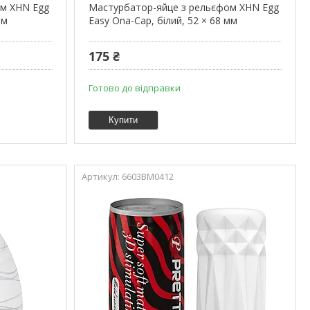
ом XHN Egg
Мастурбатор-яйце з рельєфом XHN Egg
мм
Easy Ona-Cap, білий, 52 × 68 мм
175 ₴
Готово до відправки
Купити
6603ВМ0412