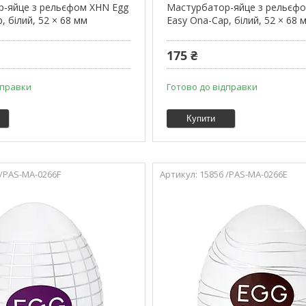
-яйце з рельєфом XHN Egg
Мастурбатор-яйце з рельєф
, білий, 52 × 68 мм
Easy Ona-Cap, білий, 52 × 68 
175 ₴
дправки
Готово до відправки
Купити
 /PAS-MA-0266F
15856 /PAS-MA-0266E