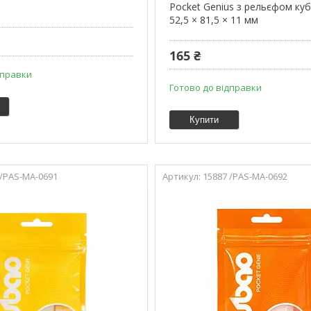
й
Pocket Genius з рельєфом куби
52,5 × 81,5 × 11 мм
165 ₴
дправки
Готово до відправки
Купити
 /PAS-MA-0691
15887 /PAS-MA-0692