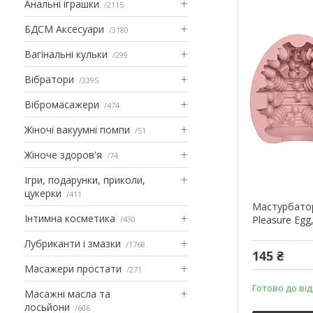
Анальні іграшки
2115
БДСМ Аксесуари
3180
Вагінальні кульки
299
Вібратори
3395
Вібромасажери
474
Жіночі вакуумні помпи
51
Жіноче здоров'я
74
Ігри, подарунки, приколи,
цукерки
411
Мастурбато
Інтимна косметика
Pleasure Egg
430
Лубриканти і змазки
1768
145 ₴
Масажери простати
271
Готово до ві
Масажні масла та
лосьйони
606