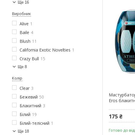
Ще 16
Виробник
Alive
1
Baile
4
Blush
11
California Exotic Novelties
1
Crazy Bull
15
Ще 8
Колір
Clear
3
Мастурбатор
Бежевий
50
Eros блакитни
Блакитний
3
Білий
19
175 ₴
Білий-телісний
1
Готово до ві
Ще 18