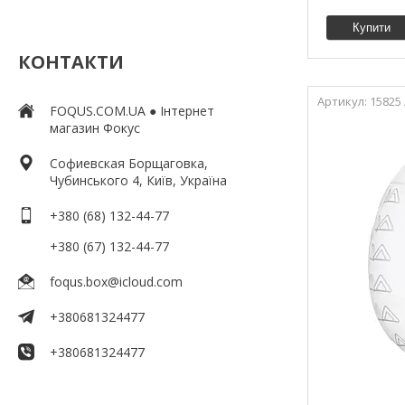
Купити
КОНТАКТИ
15825
FOQUS.COM.UA ● Інтернет
магазин Фокус
Софиевская Борщаговка,
Чубинського 4, Київ, Україна
+380 (68) 132-44-77
+380 (67) 132-44-77
foqus.box@icloud.com
+380681324477
+380681324477