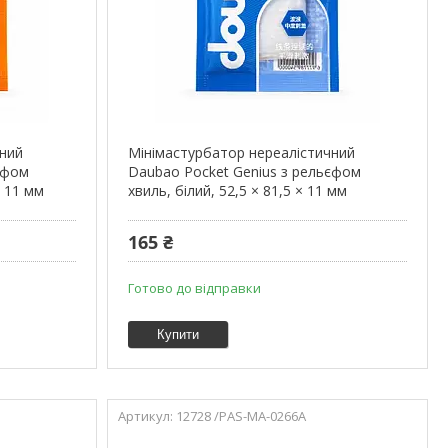
чний
Мінімастурбатор нереалістичний
єфом
Daubao Pocket Genius з рельєфом
× 11 мм
хвиль, білий, 52,5 × 81,5 × 11 мм
165 ₴
Готово до відправки
Купити
12728 /PAS-MA-0266A