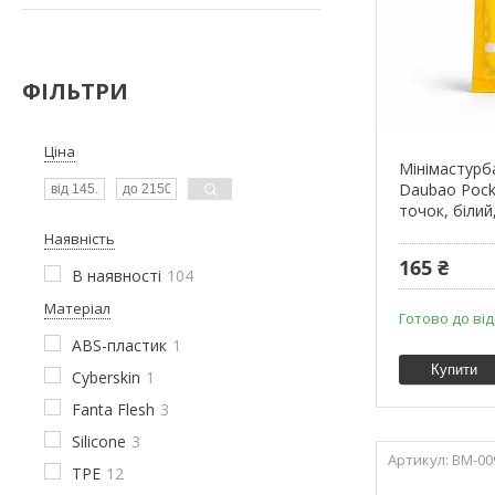
ФІЛЬТРИ
Ціна
Мінімастурб
Daubao Pock
точок, білий
Наявність
165 ₴
В наявності
104
Матеріал
Готово до ві
ABS-пластик
1
Купити
Cyberskin
1
Fanta Flesh
3
Silicone
3
BM-00
TPE
12