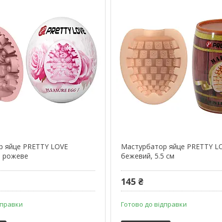
р яйце PRETTY LOVE
Мастурбатор яйце PRETTY LO
, рожеве
бежевий, 5.5 см
145 ₴
дправки
Готово до відправки