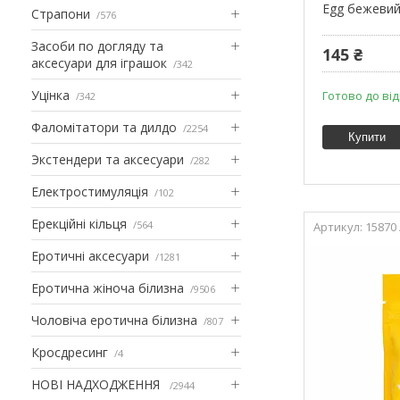
Egg бежеви
Страпони
576
Засоби по догляду та
145 ₴
аксесуари для іграшок
342
Уцінка
Готово до ві
342
Фаломітатори та дилдо
2254
Купити
Экстендери та аксесуари
282
Електростимуляція
102
Ерекційні кільця
564
15870
Еротичні аксесуари
1281
Еротична жіноча білизна
9506
Чоловіча еротична білизна
807
Кросдресинг
4
НОВІ НАДХОДЖЕННЯ
2944