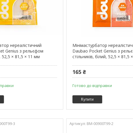
атор нереалістичний
Мінімастурбатор нереалісти
et Genius з рельєфом
Daubao Pocket Genius з рель
, 52,5 × 81,5 × 11 мм
стільників, білий, 52,5 × 81,5 
165 ₴
дправки
Готово до відправки
Купити
900T99-3
BM-00900T99-2