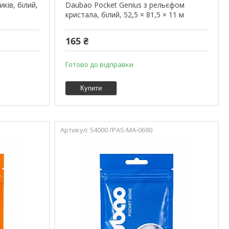
ків, білий,
Daubao Pocket Genius з рельєфом
кристала, білий, 52,5 × 81,5 × 11 м
165 ₴
Готово до відправки
Купити
54000 /PAS-MA-0690