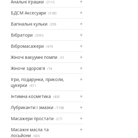
Анальні іграшки
2115
БДСМ Аксесуари
3180
Вагінальні кульки
299
Вібратори
3395
Вібромасажери
474
Жіночі вакуумні помпи
51
Жіноче здоров'я
74
Ігри, подарунки, приколи,
цукерки
411
Інтимна косметика
430
Лубриканти і змазки
1768
Масажери простати
271
Масажні масла та
лосьйони
606