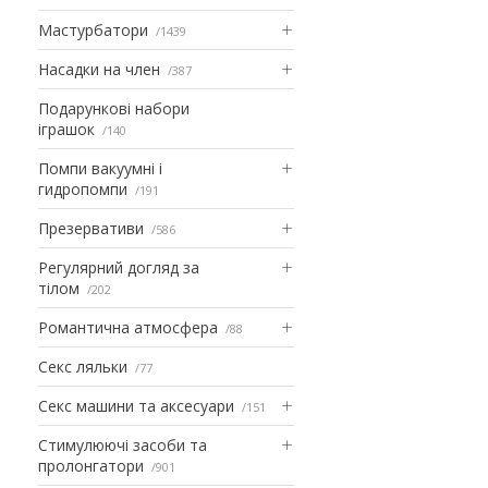
Мастурбатори
1439
Насадки на член
387
Подарункові набори
іграшок
140
Помпи вакуумні і
гидропомпи
191
Презервативи
586
Регулярний догляд за
тілом
202
Романтична атмосфера
88
Секс ляльки
77
Секс машини та аксесуари
151
Стимулюючі засоби та
пролонгатори
901