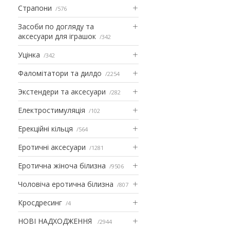
Страпони
576
Засоби по догляду та
аксесуари для іграшок
342
Уцінка
342
Фаломітатори та дилдо
2254
Экстендери та аксесуари
282
Електростимуляція
102
Ерекційні кільця
564
Еротичні аксесуари
1281
Еротична жіноча білизна
9506
Чоловіча еротична білизна
807
Кросдресинг
4
НОВІ НАДХОДЖЕННЯ
2944