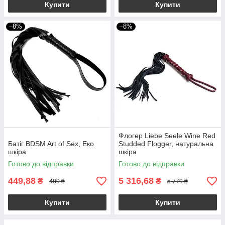
Купити
Купити
–8%
–8%
Флогер Liebe Seele Wine Red
Батіг BDSM Art of Sex, Еко
Studded Flogger, натуральна
шкіра
шкіра
Готово до відправки
Готово до відправки
449,88
5 316,68
₴
₴
489 ₴
5 779 ₴
Купити
Купити