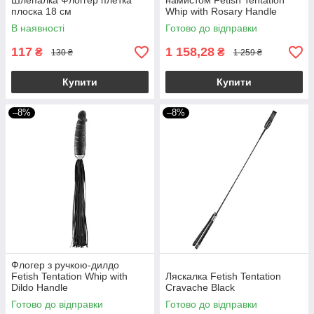
Шлепалка Флоггер плетка
намистом Fetish Tentation
плоска 18 см
Whip with Rosary Handle
В наявності
Готово до відправки
117
1 158,28
₴
₴
130 ₴
1 259 ₴
Купити
Купити
–8%
–8%
Флогер з ручкою-дилдо
Fetish Tentation Whip with
Ляскалка Fetish Tentation
Dildo Handle
Cravache Black
Готово до відправки
Готово до відправки