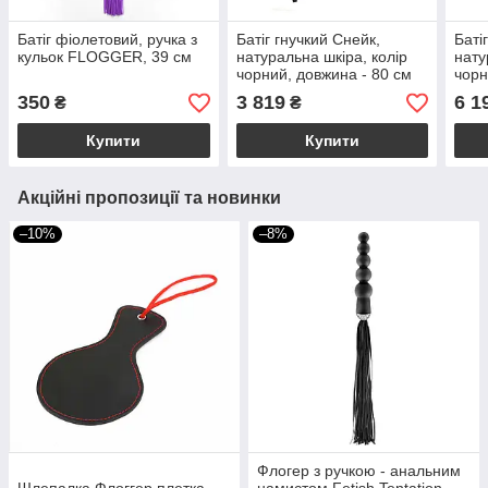
Батіг фіолетовий, ручка з
Батіг гнучкий Снейк,
Баті
кульок FLOGGER, 39 см
натуральна шкіра, колір
нату
чорний, довжина - 80 см
чорн
350
3 819
6 1
₴
₴
Купити
Купити
Акційні пропозиції та новинки
–10%
–8%
Флогер з ручкою - анальним