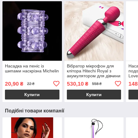
Насадка на пеніс із
Вібратор мікрофон для
Наса
шипами наскрізна Michelin
клітора Hitechi Royal з
подо
акумулятором для дівчини
Love
коль
20,90
530,10
148
₴
₴
22 ₴
558 ₴
Купити
Купити
Подібні товари компанії