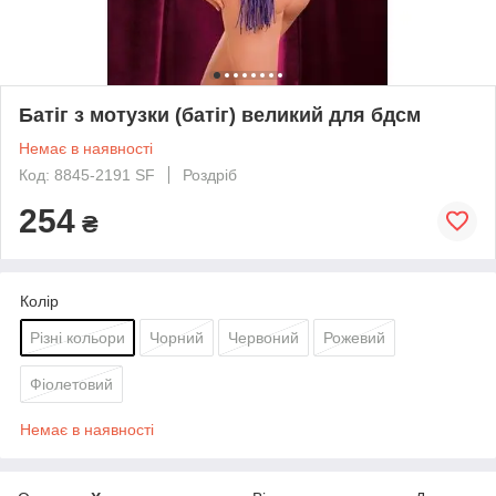
Батіг з мотузки (батіг) великий для бдсм
Немає в наявності
Код: 8845-2191 SF
Роздріб
254
₴
Колір
Різні кольори
Чорний
Червоний
Рожевий
Фіолетовий
Немає в наявності