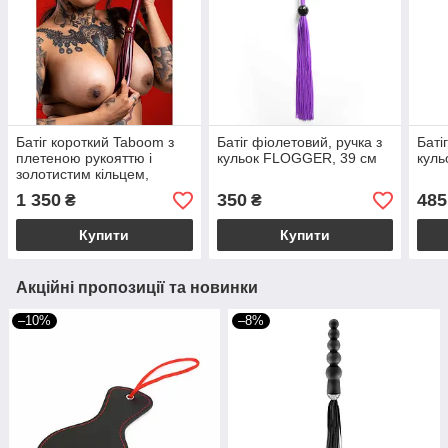
Батіг короткий Taboom з
Батіг фіолетовий, ручка з
Баті
плетеною рукояттю і
кульок FLOGGER, 39 см
куль
золотистим кільцем,
червоний
1 350
350
485
₴
₴
Купити
Купити
Акційні пропозиції та новинки
–10%
–8%