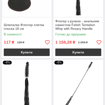
Флогер з ручкою - анальним
Шлепалка Флоггер плетка
намистом Fetish Tentation
плоска 18 см
Whip with Rosary Handle
В наявності
Готово до відправки
117
1 158,28
₴
₴
130 ₴
1 259 ₴
Купити
Купити
–8%
–8%