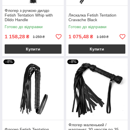
Флогер з ручкою-дилдо
Fetish Tentation Whip with
Ляскалка Fetish Tentation
Dildo Handle
Cravache Black
Готово до відправки
Готово до відправки
1 158,28
1 075,48
₴
₴
1 259 ₴
1 169 ₴
Купити
Купити
–8%
–8%
Флогер маленький /
Флогер Fetish Tentation
мартинет, 30 хвостів по 35