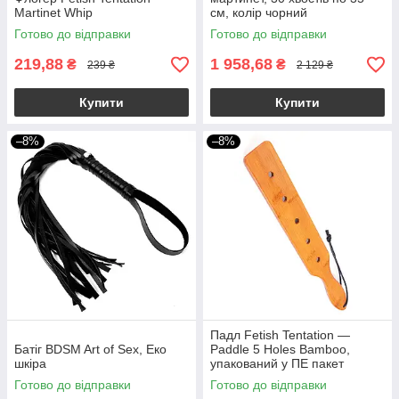
Martinet Whip
см, колір чорний
Готово до відправки
Готово до відправки
219,88
1 958,68
₴
₴
239 ₴
2 129 ₴
Купити
Купити
–8%
–8%
Падл Fetish Tentation —
Батіг BDSM Art of Sex, Еко
Paddle 5 Holes Bamboo,
шкіра
упакований у ПЕ пакет
Готово до відправки
Готово до відправки