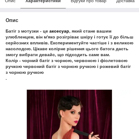
Опис
Характеристики
Відгуки про товар
Доставка
Опис
Батіг з мотузки - це
аксесуар
, який стане вашим
улюбленцем, він м'яко розігріває шкіру і готує її до більш
серйозних впливів. Експериментуйте частіше і з великою
насолодою. Цікаве колірне рішення цього батога дасть
змогу вибрати девайс, що підходить саме вам.
Колір - чорний батіг з чорною, червоною і фіолетовою
ручкою червоний батіг з чорною ручкою і рожевий батіг
з чорною ручкою
.