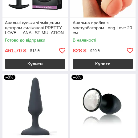
Анальні кульки зі зміщеним
Анальна пробка з
центром силіконові PRETTY
мастурбатором Long Love 20
LOVE — ANAL STIMULATION
см
2,5-3,0 см якір
Готово до відправки
В наявності
461,70
828
₴
₴
513 ₴
920 ₴
Купити
Купити
–8%
–8%