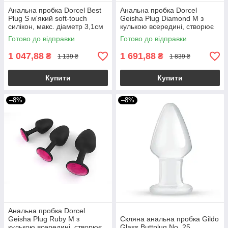
Анальна пробка Dorcel Best
Анальна пробка Dorcel
Plug S м'який soft-touch
Geisha Plug Diamond M з
силікон, макс. діаметр 3,1см
кулькою всередині, створює
вібрації, макс. діам. 3,2см
Готово до відправки
Готово до відправки
1 047,88
1 691,88
₴
₴
1 139 ₴
1 839 ₴
Купити
Купити
–8%
–8%
Анальна пробка Dorcel
Geisha Plug Ruby M з
Скляна анальна пробка Gildo
кулькою всередині, створює
Glass Buttplug No. 25