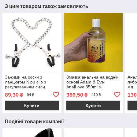
З цим товаром також замовляють
Зажими на соски з
Змазка анальна на водній
Анал
ланцюгом Nipp clip з
основі Adam & Eve
лубр
регулюванням сили
AnalLove 350ml зі
мл
стиснення бдсм
знеболенням
89,30
389,50
130
₴
₴
94 ₴
410 ₴
Купити
Купити
Подібні товари компанії