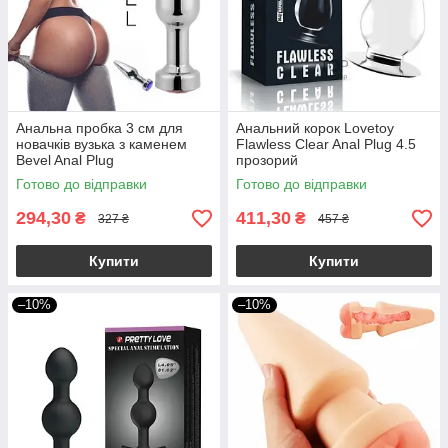
Анальна пробка 3 см для
Анальний корок Lovetoy
новачків вузька з каменем
Flawless Clear Anal Plug 4.5
Bevel Anal Plug
прозорий
Готово до відправки
Готово до відправки
294,30
411,30
₴
₴
327 ₴
457 ₴
Купити
Купити
–10%
–10%