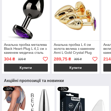
Анальна пробка металева
Анальна пробка L 4 см
Анал
Black Heart-Plug L 4,1 см з
золота велика з каменем
вели
каменем медична сталь
Anni L Gold Crystal Plug
каме
304
289,75
214
₴
₴
320 ₴
305 ₴
Купити
Купити
Акційні пропозиції та новинки
–10%
–10%