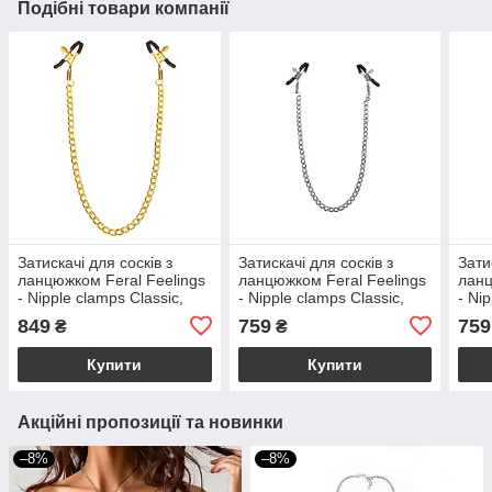
Подібні товари компанії
Затискачі для сосків з
Затискачі для сосків з
Зати
ланцюжком Feral Feelings
ланцюжком Feral Feelings
ланц
- Nipple clamps Classic,
- Nipple clamps Classic,
- Ni
золото/чорний
срібло/чорний
сріб
849
759
759
₴
₴
Купити
Купити
Акційні пропозиції та новинки
–8%
–8%