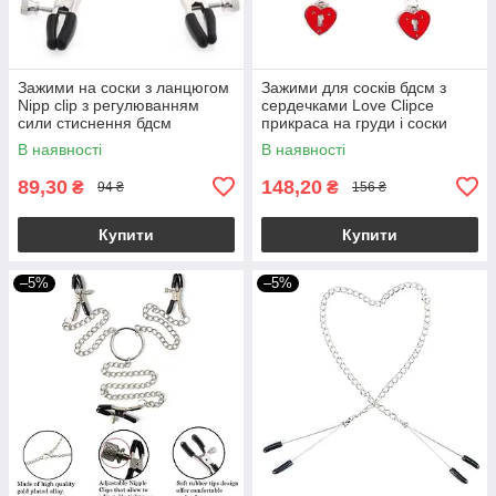
Зажими на соски з ланцюгом
Зажими для сосків бдсм з
Nipp clip з регулюванням
сердечками Love Clipce
сили стиснення бдсм
прикраса на груди і соски
В наявності
В наявності
89,30
148,20
₴
₴
94 ₴
156 ₴
Купити
Купити
–5%
–5%