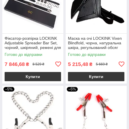
Фіксатор-розпірка LOCKINK
Маска на очі LOCKINK Vixen
Adjustable Spreader Bar Set,
Blindfold, чорна, натуральна
чорний, шкіряний, ремені для
шкіра, регульований обсяг
шиї, рук/ніг
Готово до відправки
Готово до відправки
7 846,68
5 215,48
₴
₴
8 529 ₴
5 669 ₴
Купити
Купити
–5%
–5%