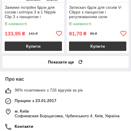
Зажими потрійні бдсм для
Затискач бдсм для сосків V-
сосків і клітора 3 в 1 Nipple
Clipps з ланцюгом і
Clip 3 з ланцюгом і
регулюванням сили
регулюванням
зтискання
В наявності
В наявності
133,95
81,70
₴
₴
141 ₴
86 ₴
Купити
Купити
Показати ще
Про нас
98% позитивних з 726 відгуків за рік
Працює з 23.01.2017
м. Київ
Софиевская Борщаговка, Чубинського 4, Київ, Україна
Контакти