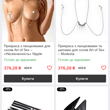
Прикраса з ланцюжками для
Прикраса з ланцюжками та
сосків Art of Sex –
шипами для сосків Art of Sex
«Нескінченність» Nipple
– Modesta
Jewerlry Infinity
Готово до відправки
Готово до відправки
376,28
376,28
₴
₴
409 ₴
409 ₴
Купити
Купити
–8%
–8%