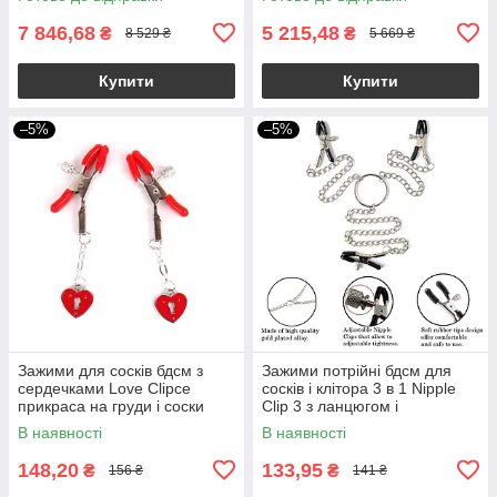
7 846,68
5 215,48
₴
₴
8 529 ₴
5 669 ₴
Купити
Купити
–5%
–5%
Зажими для сосків бдсм з
Зажими потрійні бдсм для
сердечками Love Clipce
сосків і клітора 3 в 1 Nipple
прикраса на груди і соски
Clip 3 з ланцюгом і
регулюванням
В наявності
В наявності
148,20
133,95
₴
₴
156 ₴
141 ₴