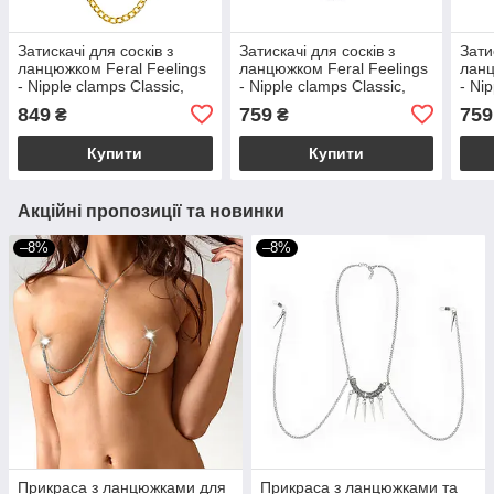
Затискачі для сосків з
Затискачі для сосків з
Зати
ланцюжком Feral Feelings
ланцюжком Feral Feelings
ланц
- Nipple clamps Classic,
- Nipple clamps Classic,
- Ni
золото/чорний
срібло/чорний
сріб
849
759
759
₴
₴
Купити
Купити
Акційні пропозиції та новинки
–8%
–8%
Прикраса з ланцюжками для
Прикраса з ланцюжками та