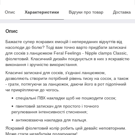
Опис
Характеристики
Відгуки про товар
Доставка
Опис
Бажаєте супер яскравих емоцій і непереданих відчуттів від
насолоди до болю? Тоді вам точно варто придбати затискачі
для сосків з ланцюжком Feral Feelings - Nipple clamps Classic,
фіолетовий. Класичний дизайн поєднується в них з яскравістю
виконання і зручністю використання.
Класичні затискачі для сосків, з'єднані ланцюжком,
дозволяють створити потрібний рівень тиску на сосок, а також
- грати, потягуючи за ланцюжок, даючи його в рот підопічний
чи прикріпляючи до чогось.
спеціальні ПВХ накладки щоб не пошкодити сосок;
гвинтовий затискач для простого і точного
регулювання інтенсивності стиснення;
антиковзаюча накладка для пальця.
Яскравий фіолетовий колір робить цей девайс неповторним.
Може стати незабутнім подарунком!