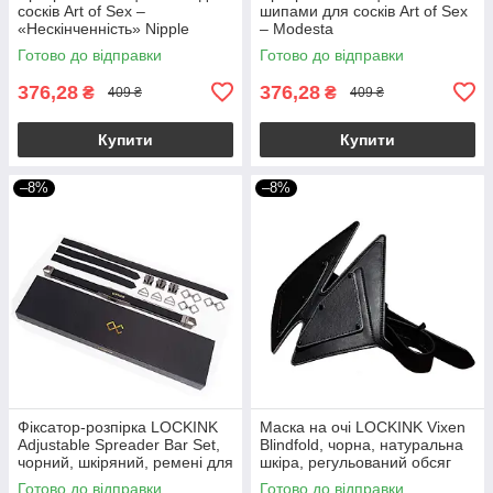
сосків Art of Sex –
шипами для сосків Art of Sex
«Нескінченність» Nipple
– Modesta
Jewerlry Infinity
Готово до відправки
Готово до відправки
376,28
376,28
₴
₴
409 ₴
409 ₴
Купити
Купити
–8%
–8%
Фіксатор-розпірка LOCKINK
Маска на очі LOCKINK Vixen
Adjustable Spreader Bar Set,
Blindfold, чорна, натуральна
чорний, шкіряний, ремені для
шкіра, регульований обсяг
шиї, рук/ніг
Готово до відправки
Готово до відправки