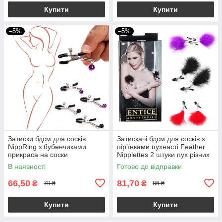
Купити
Купити
–5%
–5%
Затиски бдсм для сосків
Затискачі бдсм для сосків з
NippRing з бубенчиками
пір'їнками пухнасті Feather
прикраса на соски
Nipplettes 2 штуки пух різних
кольорів
В наявності
Готово до відправки
66,50
81,70
₴
₴
70 ₴
86 ₴
Купити
Купити