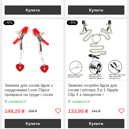
Купити
Купити
–5%
–5%
Зажими для сосків бдсм з
Зажими потрійні бдсм для
сердечками Love Clipce
сосків і клітора 3 в 1 Nipple
прикраса на груди і соски
Clip 3 з ланцюгом і
регулюванням
В наявності
В наявності
148,20
133,95
₴
₴
156 ₴
141 ₴
Купити
Купити