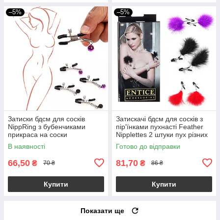
–5%
–5%
Затиски бдсм для сосків
Затискачі бдсм для сосків з
NippRing з бубенчиками
пір'їнками пухнасті Feather
прикраса на соски
Nipplettes 2 штуки пух різних
кольорів
В наявності
Готово до відправки
66,50
81,70
₴
₴
70 ₴
86 ₴
Купити
Купити
Показати ще