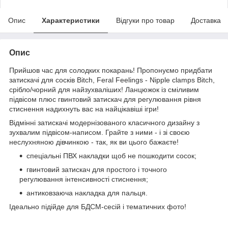
Опис
Характеристики
Відгуки про товар
Доставка
Опис
Прийшов час для солодких покарань! Пропонуємо придбати
затискачі для сосків Bitch, Feral Feelings - Nipple clamps Bitch,
срібло/чорний для найзухваліших! Ланцюжок із сміливим
підвісом плюс гвинтовий затискач для регулювання рівня
стиснення надихнуть вас на найцікавіші ігри!
Відмінні затискачі модернізованого класичного дизайну з
зухвалим підвісом-написом. Грайте з ними - і зі своєю
неслухняною дівчинкою - так, як ви цього бажаєте!
спеціальні ПВХ накладки щоб не пошкодити сосок;
гвинтовий затискач для простого і точного
регулювання інтенсивності стиснення;
антиковзаюча накладка для пальця.
Ідеально підійде для БДСМ-сесій і тематичних фото!