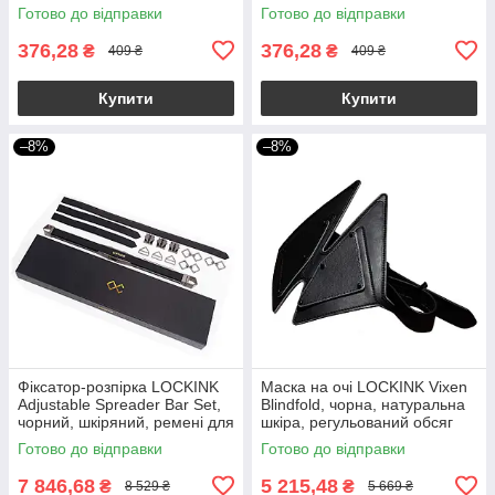
Jewerlry Infinity
Готово до відправки
Готово до відправки
376,28
376,28
₴
₴
409 ₴
409 ₴
Купити
Купити
–8%
–8%
Фіксатор-розпірка LOCKINK
Маска на очі LOCKINK Vixen
Adjustable Spreader Bar Set,
Blindfold, чорна, натуральна
чорний, шкіряний, ремені для
шкіра, регульований обсяг
шиї, рук/ніг
Готово до відправки
Готово до відправки
7 846,68
5 215,48
₴
₴
8 529 ₴
5 669 ₴