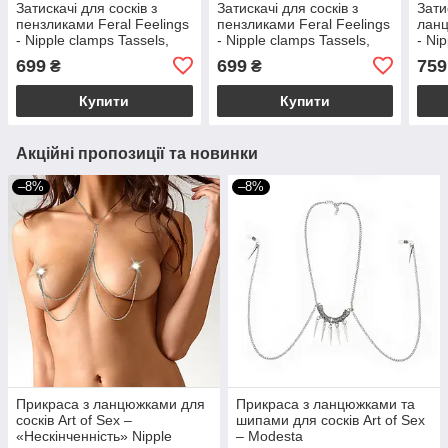
Затискачі для сосків з
Затискачі для сосків з
Зати
пензликами Feral Feelings
пензликами Feral Feelings
ланц
- Nipple clamps Tassels,
- Nipple clamps Tassels,
- Ni
срібло/чорний
срібло/білий
сріб
699
699
759
₴
₴
Купити
Купити
Акційні пропозиції та новинки
–8%
–8%
Прикраса з ланцюжками для
Прикраса з ланцюжками та
сосків Art of Sex –
шипами для сосків Art of Sex
«Нескінченність» Nipple
– Modesta