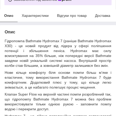
Опис
Характеристики
Відгуки про товар
Доставка
Опис
Гідропомпа Bathmate Hydromax 7 (раніше Bathmate Hydromax
X30) - це новий продукт від лідера у сфері поліпшення
потенції і збільшення пеніса. Hydromax має силу
всмоктування на 35% більше, ніж попередні версії Bathmate
завдяки новій унікальній системі насоса. Внутрішній простір
колби став більшим, а зовнішній діаметр залишився без змін.
Нове кільце комфорту біля основи помпи більш м'яке і
еластичне, тому використання Bathmate Hydromax 7 буде
комфортним. Додатковий плюс у тому, що кільце легко
знімається, а це набагато полегшує процес чищення.
Клапан Super Flow на верхній частині помпи розроблений так,
що гідропомпу Bathmate Hydromax 7 можна без проблем
використовувати тільки однією рукою - заповнити помпу
водою і перекрити доступ.
Hydromax 7 - це дійсно революційна система гидронасоса!