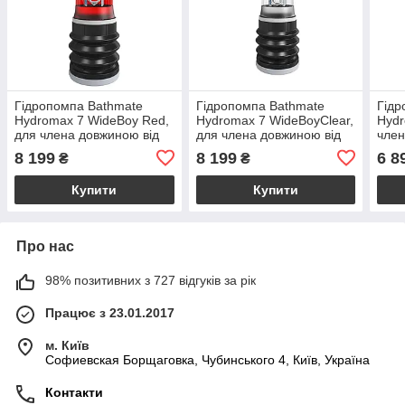
Гідропомпа Bathmate
Гідропомпа Bathmate
Гідр
Hydromax 7 WideBoy Red,
Hydromax 7 WideBoyClear,
Hydr
для члена довжиною від
для члена довжиною від
член
12,5 до 18 см, діаметр до
12,5 до 18 см, діаметр до
15 с
8 199
8 199
6 8
₴
₴
5,5 см
5,5 см
Купити
Купити
Про нас
98% позитивних з 727 відгуків за рік
Працює з 23.01.2017
м. Київ
Софиевская Борщаговка, Чубинського 4, Київ, Україна
Контакти