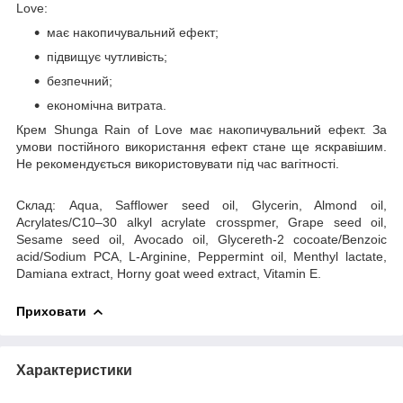
Love:
має накопичувальний ефект;
підвищує чутливість;
безпечний;
економічна витрата.
Крем Shunga Rain of Love має накопичувальний ефект. За
умови постійного використання ефект стане ще яскравішим.
Не рекомендується використовувати під час вагітності.
Склад: Aqua, Safflower seed oil, Glycerin, Almond oil,
Acrylates/C10–30 alkyl acrylate crosspmer, Grape seed oil,
Sesame seed oil, Avocado oil, Glycereth-2 cocoate/Benzoic
acid/Sodium PCA, L-Arginine, Peppermint oil, Menthyl lactate,
Damiana extract, Horny goat weed extract, Vitamin E.
Приховати
Характеристики