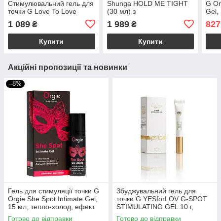
Стимулювальний гель для
Shunga HOLD ME TIGHT
G Or
точки G Love To Love
(30 мл) з
Gel,
Orgasm Rainfall 30 мл
накопичувальним
ефек
1 089
1 989
827
₴
₴
(термін 30.04.2027)
ефектом
Купити
Купити
Акційні пропозиції та новинки
–8%
Гель для стимуляції точки G
Збуджувальний гель для
Orgie She Spot Intimate Gel,
точки G YESforLOV G-SPOT
15 мл, тепло-холод, ефект
STIMULATING GEL 10 г,
вібрації
натуральний склад
Готово до відправки
Готово до відправки