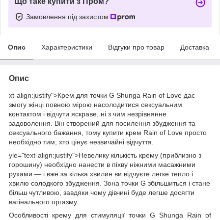
Що таке купити з Пром?
Замовлення під захистом
Опис
Характеристики
Відгуки про товар
Доставка
Опис
xt-align:justify">Крем для точки G Shunga Rain of Love дає
змогу жінці повною мірою насолодитися сексуальним
контактом і відчути яскраве, ні з чим незрівнянне
задоволення. Він створений для посилення збудження та
сексуального бажання, тому купити крем Rain of Love просто
необхідно тим, хто цінує незвичайні відчуття.
yle="text-align:justify">Невелику кількість крему (приблизно з
горошину) необхідно нанести в піхву ніжними масажними
рухами — і вже за кілька хвилин ви відчуєте легке тепло і
хвилю солодкого збудження. Зона точки G збільшиться і стане
більш чутливою, завдяки чому дівчині буде легше досягти
вагінального оргазму.
Особливості крему для стимуляції точки G Shunga Rain of