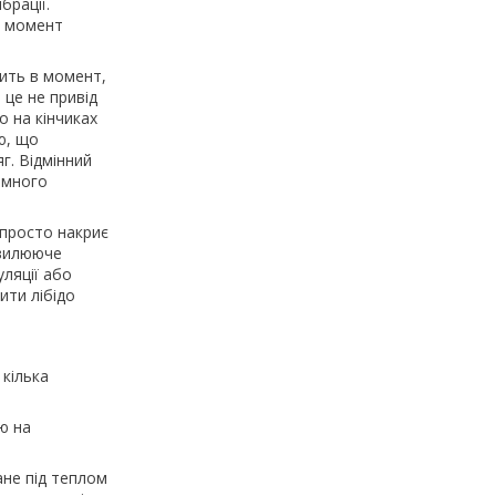
брації.
 в момент
ить в момент,
 це не привід
 на кінчиках
ю, що
г. Відмінний
тимного
 просто накриє
хвилююче
ляції або
ити лібідо
 кілька
ю на
ане під теплом