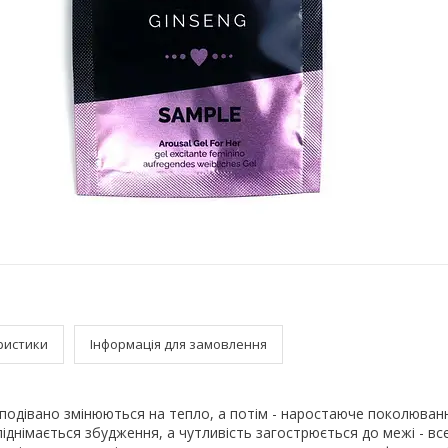
ристики
Інформація для замовлення
подівано змінюються на тепло, а потім - наростаюче поколювання
піднімається збудження, а чутливість загострюється до межі - вс