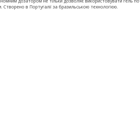
ономним дозатором не тільки дозволяє використовувати гель пот
. Створено в Португалії за бразильською технологією.