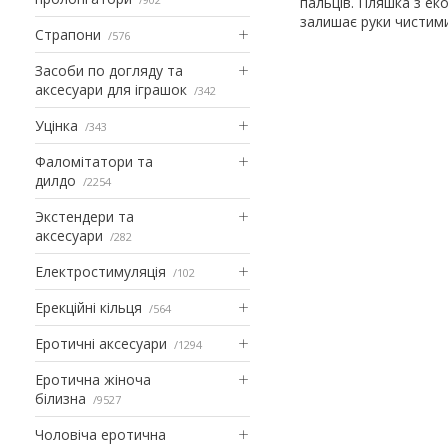
пальців. Пляшка з ек
залишає руки чистими
Страпони
576
Засоби по догляду та
аксесуари для іграшок
342
Уцінка
343
Фаломітатори та
дилдо
2254
Экстендери та
аксесуари
282
Електростимуляція
102
Ерекційні кільця
564
Еротичні аксесуари
1294
Еротична жіноча
білизна
9527
Чоловіча еротична