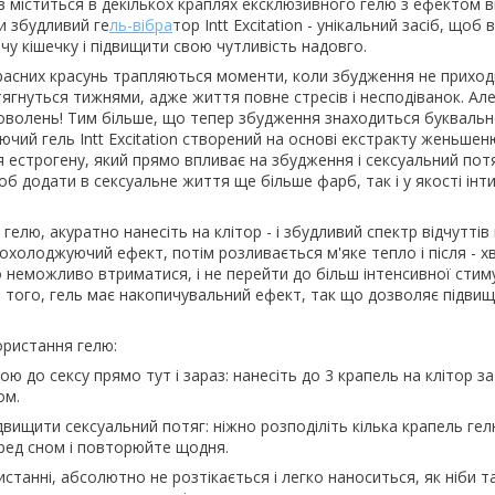
в міститься в декількох краплях ексклюзивного гелю з ефектом ві
 збудливий ге
ль-вібра
тор Intt Excitation - унікальний засіб, щоб
чу кішечку і підвищити свою чутливість надовго.
трасних красунь трапляються моменти, коли збудження не приход
 тягнуться тижнями, адже життя повне стресів і несподіванок. Але
оволень! Тим більше, що тепер збудження знаходиться буквально
ючий гель Intt Excitation створений на основі екстракту женьшен
естрогену, який прямо впливає на збудження і сексуальний потя
щоб додати в сексуальне життя ще більше фарб, так і у якості ін
гелю, акуратно нанесіть на клітор - і збудливий спектр відчуттів
 охолоджуючий ефект, потім розливається м'яке тепло і після - 
неможливо втриматися, і не перейти до більш інтенсивної стиму
 того, гель має накопичувальний ефект, так що дозволяє підвищ
ористання гелю:
 до сексу прямо тут і зараз: нанесіть до 3 крапель на клітор за
ом.
вищити сексуальний потяг: ніжно розподіліть кілька крапель гел
ред сном і повторюйте щодня.
истанні, абсолютно не розтікається і легко наноситься, як ніби т