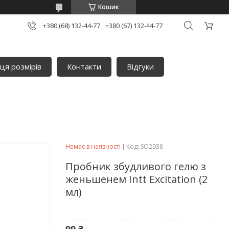
Кошик
+380 (68) 132-44-77
+380 (67) 132-44-77
ця розмірів
Контакти
Відгуки
Немає в наявності
Код:
SO2938
Пробник збудливого гелю з
женьшенем Intt Excitation (2
мл)
99 ₴