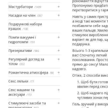
різноманіття відчутті
Пропонуємо придбати
Мастурбатори
1439
перетворитися у гаря
Насадки на член
387
Навіть у самих прис
а іноді такі моменти
Подарункові набори
позбавляти себе зад
іграшок
140
ваших пальців. Хвилю
стимулює вироблення 
Помпи вакуумні і
варіант як для пар, 
гидропомпи
191
подарунка.
Презервативи
Всього 1-3 крапельки 
586
вас! Спочатку легкий
Регулярний догляд за
поколювання. Просто 
тілом
прямо до сексу! Мало
202
надовго.
Романтична атмосфера
88
Отже, 2 способи вик
Секс ляльки
77
Щоб бути готовою
хвилин перед секс
Секс машини та
Щоб надовго під
аксесуари
151
чутливих зонах пе
Стимулюючі засоби та
Гель зручний у викор
пролонгатори
902