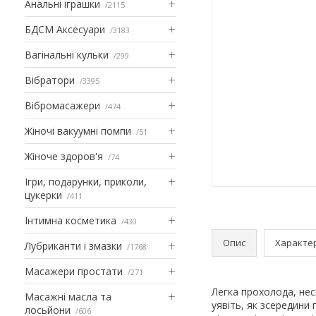
Анальні іграшки
2115
БДСМ Аксесуари
3183
Вагінальні кульки
299
Вібратори
3395
Вібромасажери
474
Жіночі вакуумні помпи
51
Жіноче здоров'я
74
Ігри, подарунки, приколи,
цукерки
411
Інтимна косметика
430
Опис
Характе
Лубриканти і змазки
1768
Масажери простати
271
Легка прохолода, нес
Масажні масла та
уявіть, як зсередини 
лосьйони
606