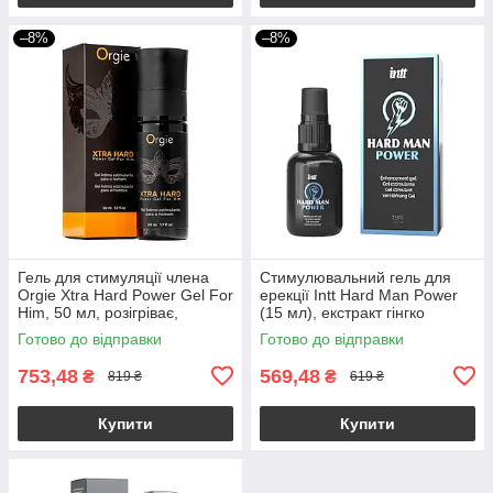
–8%
–8%
Гель для стимуляції члена
Стимулювальний гель для
Orgie Xtra Hard Power Gel For
ерекції Intt Hard Man Power
Him, 50 мл, розігріває,
(15 мл), екстракт гінгко
посилює ерекцію
білоба, таурин
Готово до відправки
Готово до відправки
753,48
569,48
₴
₴
819 ₴
619 ₴
Купити
Купити