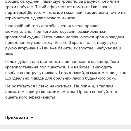
розширює судини і підвищує кровотік, за рахунок чого член
трохи набухає. Такий ефект тут же помітите і ви, і ваша
партнерка! До того ж, гель ще і смачний, так що вона точно не
втримається від хвилюючого минета.
Інноваційний гель для збільшення члена працює
моментально. При його застосуванні розширюються
кровоносні судини і інтенсивно наповнюються кров'ю завдяки
прискореному кровотоку. Всього 3 краплі гелю, пару рухів
рукою вгору-вниз - і ви вже бачите, як зростає і набухає ваш
жезл.
Гель підійде і для партнерки: при нанесенні на клітор, його
кровопостачання поліпшується, він набухає і знаходить
особливо гостру чутливість. Гель їстівний, зі смаком кориці, так
що ідеально підійде для оральних ласк з будь-якого боку.
Не розтікається і легко наноситься. Не липкий, з теплим
ароматом кориці і солодким смаком. Просто спробуйте та
оцініть його ефективність!
Приховати