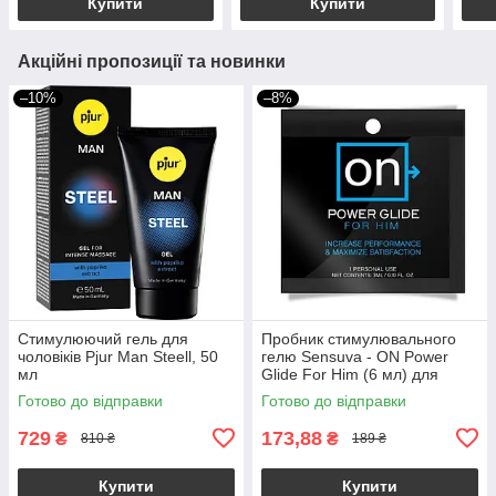
Купити
Купити
Акційні пропозиції та новинки
–10%
–8%
Стимулюючий гель для
Пробник стимулювального
чоловіків Pjur Man Steell, 50
гелю Sensuva - ON Power
мл
Glide For Him (6 мл) для
суперерекції
Готово до відправки
Готово до відправки
729
173,88
₴
₴
810 ₴
189 ₴
Купити
Купити