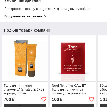
Умови повернення
Повернення товару впродовж 14 днів за домовленістю
Всі умови повернення
Подібні товари компанії
Гель для інтимної
Nuei (Іспанія) САШЕТ
Збуд
стимуляції Shiatsu імбир і
Гель для стимуляції
вібр
кориця, 30 мл
оргазму з зігріваючим
з ві
ефектом THOR, 2 мл Nuei
в-1:
760
100
1 1
₴
₴
(Іспанія)
мл)