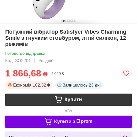
Потужний вібратор Satisfyer Vibes Charming
Smile з гнучким стовбуром, літій силікон, 12
режимів
Готово до відправки
Код: SO2201
Роздріб
1 866,68
₴
2 029 ₴
Економія
162.32 ₴
Залишилось
23 дні
Купити
або
Купити з