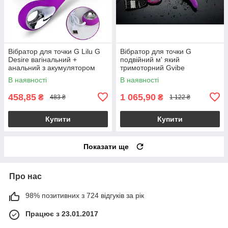
Вібратор для точки G Lilu G
Вібратор для точки G
Desire вагінальний +
подвійний м' який
анальний з акумулятором
тримоторний Gvibe
В наявності
В наявності
458,85
1 065,90
₴
₴
483 ₴
1 122 ₴
Купити
Купити
Показати ще
Про нас
98% позитивних з 724 відгуків за рік
Працює з 23.01.2017