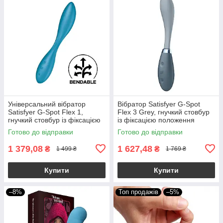
Універсальний вібратор
Вібратор Satisfyer G-Spot
Satisfyer G-Spot Flex 1,
Flex 3 Grey, гнучкий стовбур
гнучкий стовбур із фіксацією
із фіксацією положення
положення
Готово до відправки
Готово до відправки
1 379,08
1 627,48
₴
₴
1 499 ₴
1 769 ₴
Купити
Купити
–8%
Топ продажів
–5%