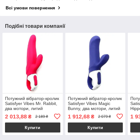
Всі умови повернення
Подібні товари компанії
Потужний вібратор-кролик
Потужний вібратор-кролик
Поту
Satisfyer Vibes Mr. Rabbit,
Satisfyer Vibes Magic
Sati
два мотори, литий
Bunny, два мотори, литий
Hipp
силікон, 12 режимів
силікон, 12 режимів
стов
2 013,88
1 912,68
1 9
₴
₴
2 189 ₴
2 079 ₴
роботи
роботи
12 р
Купити
Купити