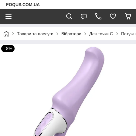
FOQUS.COM.UA
Товари та послуги
Вібратори
Для точки G
Потужни
–8%