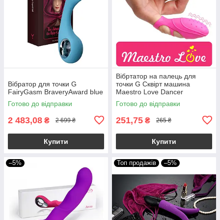
Вібртатор на палець для
Вібратор для точки G
точки G Сквірт машина
FairyGasm BraveryAward blue
Maestro Love Dancer
Готово до відправки
Готово до відправки
2 483,08
251,75
₴
₴
2 699 ₴
265 ₴
Купити
Купити
–5%
Топ продажів
–5%