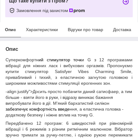
Що таке купити з Пром?
Замовлення під захистом
Опис
Характеристики
Відгуки про товар
Доставка
Опис
Суперкомфортн
ий стимулятор точк
и G з 12 програмами
вібрації для ніжних ласк і вибухових оргазмів. Пропонуємо
купити стимулятор Satisfyer Vibes Charming Smile,
привабливий і тихий, з еластичною загнутою головкою і
широкими можливостями стимуляції ерогенних зон.
-align:justify">Досить просто побачити даний сатисфаер, а тим
більше - взяти його в руки, і відразу виникає бажання
випробувати його в дії. М'який бархатистий силікон
забезпечує комфортність введе
ння, а еластична головка -
додаткову безпеку і ніжне вплив на точку G.
Передбачено 12 програм: 6 швидкостей при рівномірній
вібрації і 6 режимів з різним ритмічним малюнком. Вібратор
зручно тримати за ручку-петлю, і однією рукою перемикати