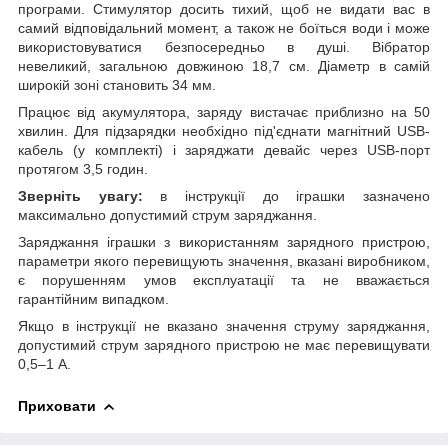
програми. Стимулятор досить тихий, щоб не видати вас в
самий відповідальний момент, а також не боїться води і може
використовуватися безпосередньо в душі. Вібратор
невеликий, загальною довжиною 18,7 см. Діаметр в самій
широкій зоні становить 34 мм.
Працює від акумулятора, заряду вистачає приблизно на 50
хвилин. Для підзарядки необхідно під'єднати магнітний USB-
кабель (у комплекті) і заряджати девайс через USB-порт
протягом 3,5 годин.
Зверніть увагу:
в інструкції до іграшки зазначено
максимально допустимий струм заряджання.
Заряджання іграшки з використанням зарядного пристрою,
параметри якого перевищують значення, вказані виробником,
є порушенням умов експлуатації та не вважається
гарантійним випадком.
Якщо в інструкції не вказано значення струму заряджання,
допустимий струм зарядного пристрою не має перевищувати
0,5–1 А.
Приховати