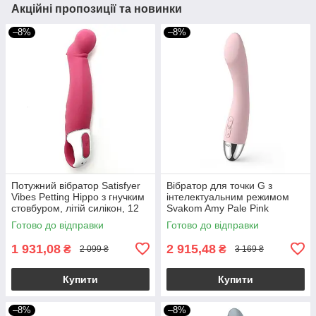
Акційні пропозиції та новинки
–8%
–8%
Потужний вібратор Satisfyer
Вібратор для точки G з
Vibes Petting Hippo з гнучким
інтелектуальним режимом
стовбуром, літій силікон, 12
Svakom Amy Pale Pink
режимів
Готово до відправки
Готово до відправки
1 931,08
2 915,48
₴
₴
2 099 ₴
3 169 ₴
Купити
Купити
–8%
–8%