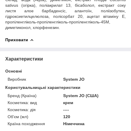
sativus (огірка), поліакрилат 13, бісаболол, екстракт соку
листя алое барбаденсіс, алантоїн, поліізобутен,
гідроксиетилцелюлоза, полісорбат 20, ацетат вітаміну E,
пропіленгліколь-пропіленгліколь-пропіленгліколь-45M,
диметиконол, хлорфенезин.
Приховати
Характеристики
Основні
Виробник
System JO
Користувальницькі характеристики
Бренд (Країна)
System JO (США)
Косметика: вид
крем
Косметика: дія
----
Об'єм (мл)
120
Країна походження
Німеччина