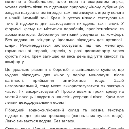
включно з бісабололом, алое вера та екстрактом огірка,
усуває сухість піхви та підтримує природну жіночу лубрикацію
завдяки натуральним інгредієнтам, які знижують втрату вологи
в ніжній інтимній зоні. Крем із густою ніжною текстурою не
тече й підходить для застосування як вдень, так і вночі. У
формулі крему не міститься парабенів, пропіленгліколю та
ароматизаторів. Забезпечує миттєвий результат та комфорт.
Без додавання гліцерину. Ідеально підходить для чутливої ​​
шкіри. Рекомендується застосовувати: під час менопауз,
гормональної терапії, стресів, у разі дискомфорту через
сухість піхви. Крем залишає на весь день відчуття свіжості та
комфорту.
Це ідеальне рішення в боротьбі з вагінальною сухістю, що
чудово підходить для жінок у період менопаузи, після
вагітності, приймання антибіотиків тощо. Засіб
негормональний, тому може використовуватися як завгодно
часто. Як використовувати? Просто візьміть трохи крему на
чистий палець і акуратно нанесіть усередині піхви. Крем має
легкий дезодорувальний ефект!
Гібридний водно-силіконовий склад та ковзна текстура
підходять для різних тренажерів (вагінальних кульок тощо).
Легко змивається водою. Без запаху.
Склад: вода (Aqua), диметикон, екстракт плодів Cucumis