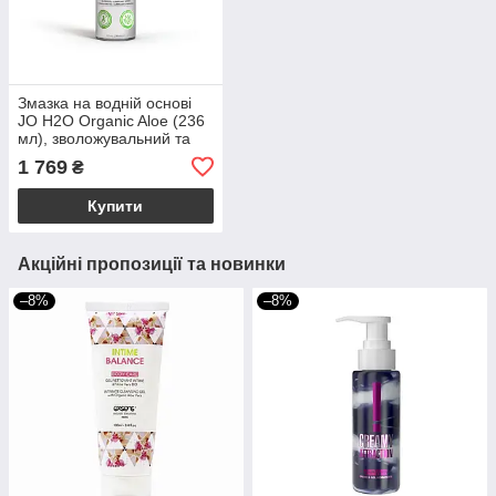
Змазка на водній основі
JO H2O Organic Aloe (236
мл), зволожувальний та
заспокійливий ефект
1 769
₴
Купити
Акційні пропозиції та новинки
–8%
–8%