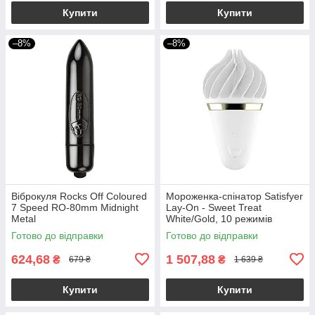
Купити
Купити
–8%
–8%
Віброкуля Rocks Off Coloured
Мороженка-спінатор Satisfyer
7 Speed ​​RO-80mm Midnight
Lay-On - Sweet Treat
Metal
White/Gold, 10 режимів
роботи, водонепроникний
Готово до відправки
Готово до відправки
624,68
1 507,88
₴
₴
679 ₴
1 639 ₴
Купити
Купити