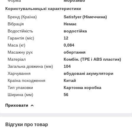
Форма
Морозиво
Користувальницькі характеристики
Бренд (Країна)
Satisfyer (Німеччина)
Вібрація
Немає
Водостійкість
водостійка
Гарантія (міс)
12
Маса (кг)
0,084
Масажну рух
обертання
Матеріал
Комбін. (TPE і ABS пластик)
Загальна довжина (мм)
104
Харчування
вбудовані акумулятори
Країна походження
Китай
Тип упаковки
Картонна коробка
Ширина (мм)
56
Приховати
Відгуки про товар