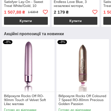
Satisfyer Lay-On - Sweet
Endless Love Blue, 3
Sati
Treat White/Gold, 10
незалежні мотори,
Trea
режимів роботи,
багатофункціональний
режи
1 507,88
2 179
1 5
₴
₴
1 639 ₴
водонепроникний
вод
Купити
Купити
Акційні пропозиції та новинки
–8%
–8%
Віброкуля Rocks Off RO-
Віброкуля Rocks Off Coloured
90mm Touch of Velvet Soft
7 Speed ​​RO-80mm Precious
Lilac матова
Golden Passion
Готово до відправки
Готово до відправки