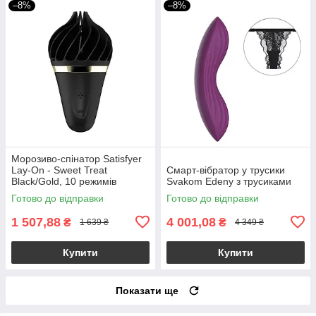
–8%
–8%
Морозиво-спінатор Satisfyer
Lay-On - Sweet Treat
Смарт-вібратор у трусики
Black/Gold, 10 режимів
Svakom Edeny з трусиками
роботи, водонепроникний
Готово до відправки
Готово до відправки
1 507,88
4 001,08
₴
₴
1 639 ₴
4 349 ₴
Купити
Купити
Показати ще