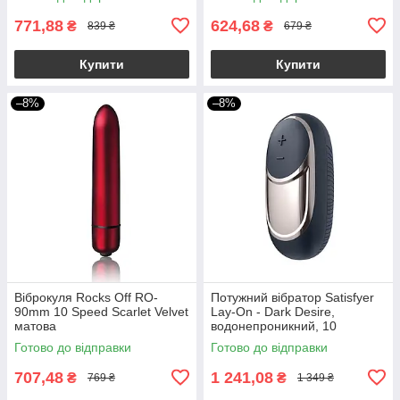
771,88
624,68
₴
₴
839 ₴
679 ₴
Купити
Купити
–8%
–8%
Віброкуля Rocks Off RO-
Потужний вібратор Satisfyer
90mm 10 Speed ​​Scarlet Velvet
Lay-On - Dark Desire,
матова
водонепроникний, 10
режимів роботи
Готово до відправки
Готово до відправки
707,48
1 241,08
₴
₴
769 ₴
1 349 ₴