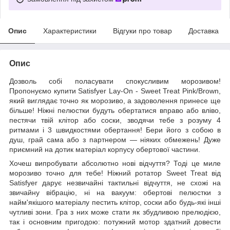
Опис
Характеристики
Відгуки про товар
Доставка
Опис
Дозволь собі поласувати спокусливим морозивом!
Пропонуємо купити Satisfyer Lay-On - Sweet Treat Pink/Brown,
який виглядає точно як морозиво, а задоволення принесе ще
більше! Ніжні пелюстки будуть обертатися вправо або вліво,
пестячи твій клітор або соски, зводячи тебе з розуму 4
ритмами і 3 швидкостями обертання! Бери його з собою в
душ, грай сама або з партнером — ніяких обмежень! Дуже
приємний на дотик матеріал корпусу обертової частини.
Хочеш випробувати абсолютно нові відчуття? Тоді це миле
морозиво точно для тебе! Ніжний ротатор Sweet Treat від
Satisfyer дарує незвичайні тактильні відчуття, не схожі на
звичайну вібрацію, ні на вакуум: обертові пелюстки з
найм'якішого матеріалу пестить клітор, соски або будь-які інші
чутливі зони. Гра з них може стати як збудливою прелюдією,
так і основним пригодою: потужний мотор здатний довести