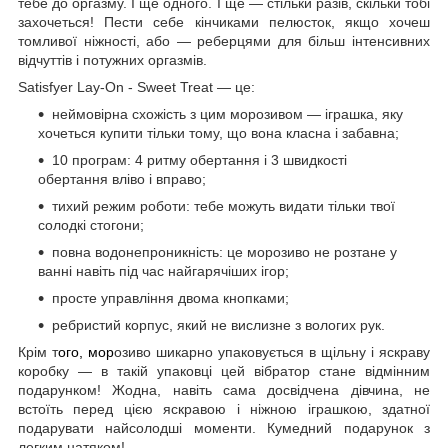
тебе до оргазму. І ще одного. І ще — стільки разів, скільки тобі
захочеться! Пести себе кінчиками пелюсток, якщо хочеш
томливої ніжності, або — реберцями для більш інтенсивних
відчуттів і потужних оргазмів.
Satisfyer Lay-On - Sweet Treat — це:
неймовірна схожість з цим морозивом — іграшка, яку
хочеться купити тільки тому, що вона класна і забавна;
10 програм: 4 ритму обертання і 3 швидкості
обертання вліво і вправо;
тихий режим роботи: тебе можуть видати тільки твої
солодкі стогони;
повна водонепроникність: це морозиво не розтане у
ванні навіть під час найгарячіших ігор;
просте управління двома кнопками;
ребристий корпус, який не вислизне з вологих рук.
Крім т
ого, мор
озиво шикарно упаковується в щільну і яскраву
коробку — в такій упаковці цей вібратор стане відмінним
подарунком! Жодна, навіть сама досвідчена дівчина, не
встоїть перед цією яскравою і ніжною іграшкою, здатної
подарувати найсолодші моменти. Кумедний подарунок з
легким натяком!